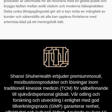
produkter är utformade för att resonera med en global publik och
brygga klyftan mellan antik visdom och moderna hälsopraktiker.
Detta unika tillvägagångssätt gör att vi kan möta en mångfald av
kunder och säkerställa att alla kan uppleva fördelarna med
artemisia-blad på ett meningsfullt sätt.
Shanxi ShuheHealth erbjuder premiummoxull,
moxibustionsprodukter och lösningar inom
traditionell kinesisk medicin (TCM) för välbefinnande
till sjukvårdspersonal globalt. Vår odling och
forskning och utveckling i enlighet med god
tillverkningspraxis (GMP) garanterar renhet,