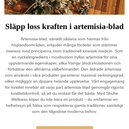
Släpp loss kraften i artemisia-blad
Artemisia-blad, särskilt sådana som hämtas från
höglandsområden, erbjuder många fördelar som stämmer
överens med principerna inom traditionell kinesisk medicin. Som
en nyckelingrediens i moxibustion hyllas artemisia för sina
uppvärmande egenskaper, vilka främjar blodcirkulationen och
förbättrar den allmänna välbefinnandet. Den åldrade artemisia
som används i våra produkter garanterar maximal verkningsgrad,
vilket möjliggör en djupare helande upplevelse. Vårt engagemang
för kvalitet innebär att varje part artemisia-blad genomgår rigorös
kvalitetskontroll, så att du endast får det bästa. Med Shuhe
Wellness köper du inte bara en produkt – du omfamnar en
helhetssyn på hälsa som respekterar gamla traditioner samtidigt
som den tillgodose moderna behov.