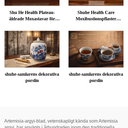
Shu He Health Plateau-
Shuhe Health Care
åldrade Moxastavar för
Moxibustionspflaster
välbefinnande,
används för att minska
fuktreducering och
svullnader under ögonen,
meridianvärme
återställa vitalitet och
avblockera meridianer.
shuhe-samlarens dekorativa
shuhe-samlarens dekorativa
porslin
porslin
Artemisia-argyi-blad, vetenskapligt kända som Artemisia
argyi, har använts i århundraden inom den traditionella