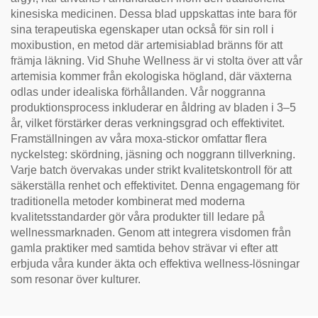
kinesiska medicinen. Dessa blad uppskattas inte bara för
sina terapeutiska egenskaper utan också för sin roll i
moxibustion, en metod där artemisiablad bränns för att
främja läkning. Vid Shuhe Wellness är vi stolta över att vår
artemisia kommer från ekologiska högland, där växterna
odlas under idealiska förhållanden. Vår noggranna
produktionsprocess inkluderar en åldring av bladen i 3–5
år, vilket förstärker deras verkningsgrad och effektivitet.
Framställningen av våra moxa-stickor omfattar flera
nyckelsteg: skördning, jäsning och noggrann tillverkning.
Varje batch övervakas under strikt kvalitetskontroll för att
säkerställa renhet och effektivitet. Denna engagemang för
traditionella metoder kombinerat med moderna
kvalitetsstandarder gör våra produkter till ledare på
wellnessmarknaden. Genom att integrera visdomen från
gamla praktiker med samtida behov strävar vi efter att
erbjuda våra kunder äkta och effektiva wellness-lösningar
som resonar över kulturer.