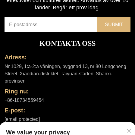
effektivitet och kulturell äkthet. Används av över 10
länder. Begär ett prov idag.
KONTAKTA OSS
Adress:
Nr 1029, 1:a-2:a våningen, byggnad 13, nr 80 Longcheng
Street, Xiaodian-distriktet, Taiyuan-staden, Shanxi-
provinsen
Ring nu:
+86-18734559454
E-post:
[email protected]
We value your privacy