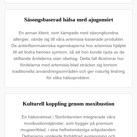
Säsongsbaserad hälsa med ajugomört
En annan klient, som kämpade med säsongbundna
allergier, vände sig till våra artemisia-baserade produkter.
De antiinflammatoriska egenskaperna hos artemisia hjälpte
till att lindra hennes symtom, så att hon kunde njuta av de
skiftande årstiderna utan obehag. Detta fall illustrerar hur
fördelarna med artemisia-blad sträcker sig bortom
traditionella användningsområden och ger naturlig lindring
för olika hälsoproblem.
Kulturell koppling genom moxibustion
En hälsoretreat i Storbritannien integrerade våra
moxibustionstjänster, som bygger på premium
mugwortblad, i sina helhetsmässiga erbjudanden.
Deltagarna upplevde förbättrad avslappning och