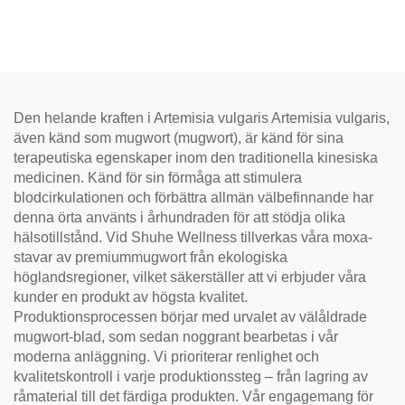
autentisk traditionell
hantverk, mild och smidig,
idealisk för matsmältning
och avslappning, naturlig
hälsote
Den helande kraften i Artemisia vulgaris Artemisia vulgaris,
även känd som mugwort (mugwort), är känd för sina
terapeutiska egenskaper inom den traditionella kinesiska
medicinen. Känd för sin förmåga att stimulera
blodcirkulationen och förbättra allmän välbefinnande har
denna örta använts i århundraden för att stödja olika
hälsotillstånd. Vid Shuhe Wellness tillverkas våra moxa-
stavar av premiummugwort från ekologiska
höglandsregioner, vilket säkerställer att vi erbjuder våra
kunder en produkt av högsta kvalitet.
Produktionsprocessen börjar med urvalet av välåldrade
mugwort-blad, som sedan noggrant bearbetas i vår
moderna anläggning. Vi prioriterar renlighet och
kvalitetskontroll i varje produktionssteg – från lagring av
råmaterial till det färdiga produkten. Vår engagemang för