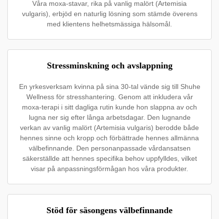
Våra moxa-stavar, rika på vanlig malört (Artemisia
vulgaris), erbjöd en naturlig lösning som stämde överens
med klientens helhetsmässiga hälsomål.
Stressminskning och avslappning
En yrkesverksam kvinna på sina 30-tal vände sig till Shuhe
Wellness för stresshantering. Genom att inkludera vår
moxa-terapi i sitt dagliga rutin kunde hon slappna av och
lugna ner sig efter långa arbetsdagar. Den lugnande
verkan av vanlig malört (Artemisia vulgaris) berodde både
hennes sinne och kropp och förbättrade hennes allmänna
välbefinnande. Den personanpassade vårdansatsen
säkerställde att hennes specifika behov uppfylldes, vilket
visar på anpassningsförmågan hos våra produkter.
Stöd för säsongens välbefinnande