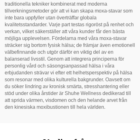
traditionella tekniker kombinerat med moderna
tillverkningsmetoder gör att vi kan skapa moxa-stavar som
inte bara uppfyller utan överträffar globala
kvalitetsstandarder. Varje part testas rigoröst på renhet och
verkan, vilket säkerställer att våra kunder får den bästa
möjliga upplevelsen. Fördelarna med våra moxa-stavar
sträcker sig bortom fysisk hälsa; de främjar även emotionell
välbefinnande och utgör därför en viktig del av en
balanserad livsstil. Genom att integrera principerna för
personlig vård och säsongsanpassad hälsa i våra
erbjudanden strävar vi efter ett helhetsperspektiv på hälsa
som resonar med olika kulturella bakgrunder. Oavsett om
du söker lindring av kronisk smärta, stresshantering eller
stöd under olika årstider är Shuhe Wellness dedikerad till
att sprida värmen, visdomen och den helande arvet från
den kinesiska moxibustionen till hela världen.