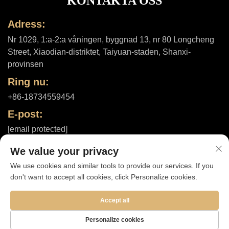
KONTAKTA OSS
Adress:
Nr 1029, 1:a-2:a våningen, byggnad 13, nr 80 Longcheng
Street, Xiaodian-distriktet, Taiyuan-staden, Shanxi-
provinsen
Ring nu:
+86-18734559454
E-post:
[email protected]
We value your privacy
We use cookies and similar tools to provide our services. If you
Upphovsrätt © 2025 av Shanxi ShuheHealth Co., Ltd. |
don't want to accept all cookies, click Personalize cookies.
Integritetspolicy
Accept all
Personalize cookies