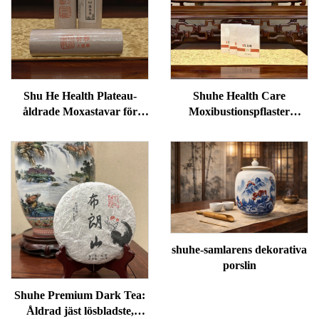
Shu He Health Plateau-
Shuhe Health Care
åldrade Moxastavar för
Moxibustionspflaster
välbefinnande,
används för att minska
fuktreducering och
svullnader under ögonen,
meridianvärme
återställa vitalitet och
avblockera meridianer.
shuhe-samlarens dekorativa
porslin
Shuhe Premium Dark Tea:
Åldrad jäst lösbladste,