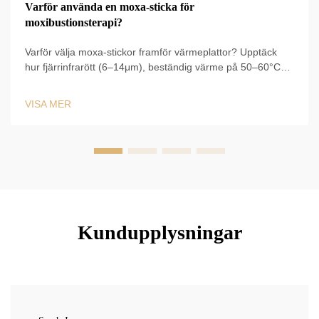
Varför använda en moxa-sticka för
moxibustionsterapi?
Varför välja moxa-stickor framför värmeplattor? Upptäck
hur fjärrinfrarött (6–14μm), beständig värme på 50–60°C
och en cirkulationsökning med 60 % driver kliniska resultat.
Läs om vetenskapligt stödda fördelar redan nu.
VISA MER
Kundupplysningar