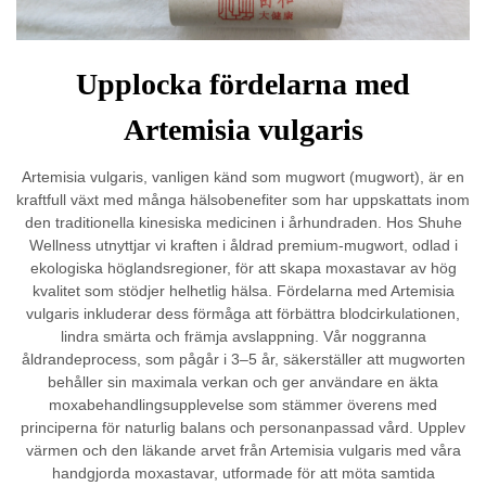
Upplocka fördelarna med
Artemisia vulgaris
Artemisia vulgaris, vanligen känd som mugwort (mugwort), är en
kraftfull växt med många hälsobenefiter som har uppskattats inom
den traditionella kinesiska medicinen i århundraden. Hos Shuhe
Wellness utnyttjar vi kraften i åldrad premium-mugwort, odlad i
ekologiska höglandsregioner, för att skapa moxastavar av hög
kvalitet som stödjer helhetlig hälsa. Fördelarna med Artemisia
vulgaris inkluderar dess förmåga att förbättra blodcirkulationen,
lindra smärta och främja avslappning. Vår noggranna
åldrandeprocess, som pågår i 3–5 år, säkerställer att mugworten
behåller sin maximala verkan och ger användare en äkta
moxabehandlingsupplevelse som stämmer överens med
principerna för naturlig balans och personanpassad vård. Upplev
värmen och den läkande arvet från Artemisia vulgaris med våra
handgjorda moxastavar, utformade för att möta samtida