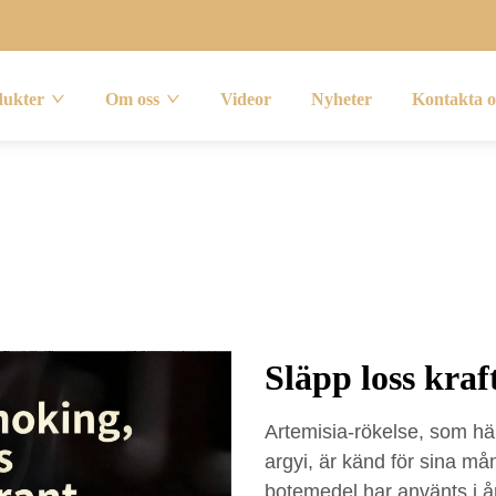
dukter
Om oss
Videor
Nyheter
Kontakta o
Släpp loss kraf
Artemisia-rökelse, som hä
argyi, är känd för sina må
botemedel har använts i år