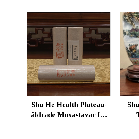
Shu He Health Plateau-
Shu
åldrade Moxastavar för
välbefinnande,
lö
fuktreducering och
tra