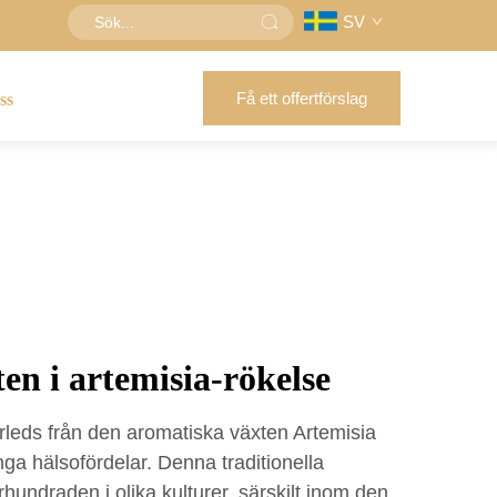
SV
Få ett offertförslag
ss
ten i artemisia-rökelse
rleds från den aromatiska växten Artemisia
nga hälsofördelar. Denna traditionella
hundraden i olika kulturer, särskilt inom den