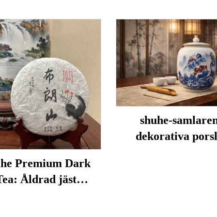
shuhe-samlare
dekorativa porsl
he Premium Dark
Tea: Åldrad jäst
sbladste, autentisk
ditionell hantverk,