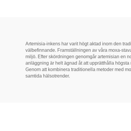
meridianvärme
mild 
för
avs
Artemisia-inkens har varit högt aktad inom den tradi
välbefinnande. Framställningen av våra moxa-stavar 
miljö. Efter skördningen genomgår artemisian en 
anläggning är helt ägnad åt att upprätthålla högsta m
Genom att kombinera traditionella metoder med mod
samtida hälsotrender.