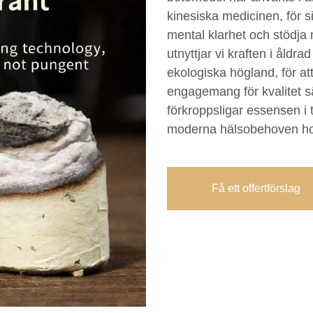
kinesiska medicinen, för s
mental klarhet och stödj
utnyttjar vi kraften i åld
ekologiska högland, för a
engagemang för kvalitet sä
förkroppsligar essensen i t
moderna hälsobehoven ho
Få ett offertförslag