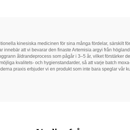
och smidig, idealisk
 matsmältning och
lappning, naturlig
hälsote
tionella kinesiska medicinen för sina många fördelar, särskilt fö
innebär att vi bevarar den finaste Artemisia argyi från högland
noggrann åldrandeprocess som pågår i 3–5 år, vilket förstärke
öjliga kvalitets- och hygienstandarder, så att varje batch moxa-sta
erna praxis erbjuder vi en produkt som inte bara speglar vår k