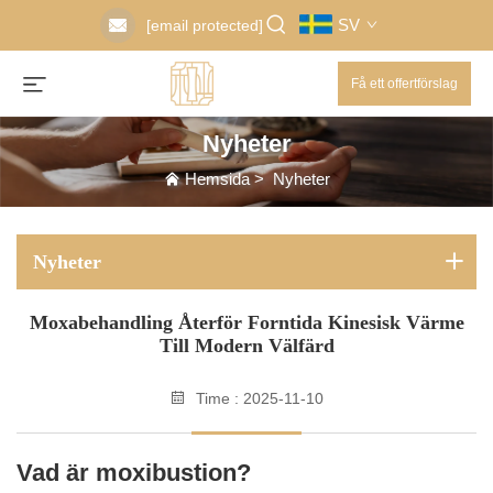
SV
[email protected]
Få ett offertförslag
Nyheter
Hemsida
>
Nyheter
Nyheter
Moxabehandling Återför Forntida Kinesisk Värme
Till Modern Välfärd
Time : 2025-11-10
Vad är moxibustion?