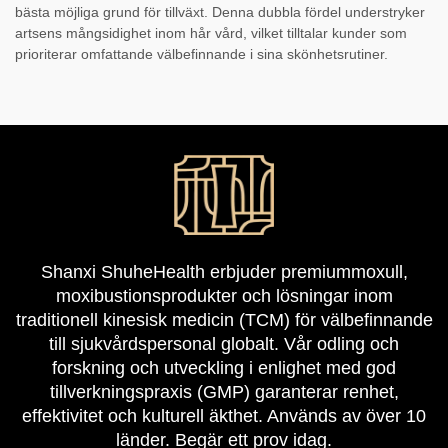
bästa möjliga grund för tillväxt. Denna dubbla fördel understryker
artsens mångsidighet inom hår vård, vilket tilltalar kunder som
prioriterar omfattande välbefinnande i sina skönhetsrutiner.
Shanxi ShuheHealth erbjuder premiummoxull,
moxibustionsprodukter och lösningar inom
traditionell kinesisk medicin (TCM) för välbefinnande
till sjukvårdspersonal globalt. Vår odling och
forskning och utveckling i enlighet med god
tillverkningspraxis (GMP) garanterar renhet,
effektivitet och kulturell äkthet. Används av över 10
länder. Begär ett prov idag.