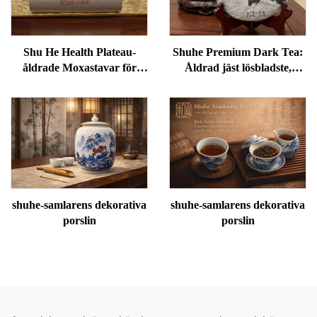
Shu He Health Plateau-
Shuhe Premium Dark Tea:
åldrade Moxastavar för
Åldrad jäst lösbladste,
välbefinnande,
autentisk traditionell
fuktreducering och
hantverk, mild och smidig,
meridianvärme
idealisk för matsmältning
och avslappning, naturlig
hälsote
shuhe-samlarens dekorativa
shuhe-samlarens dekorativa
porslin
porslin