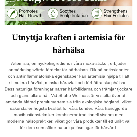
Utnyttja kraften i artemisia för
hårhälsa
Artemisia, en nyckelingrediens i våra moxa-stickor, erbjuder
anmärkningsvärda fördelar för hårhälsan. Rik på antioxidanter
och antiinflammatoriska egenskaper kan artemisia hjälpa till att
stimulera hårväxt, minska håravfall och förbättra skalphälsan.
Dess naturliga föreningar närrar hårfolliklarna och främjar tjockare
och glansfullare hår. Vid Shuhe Wellness är vi stolta över att
använda åldrad premiumartemisia från ekologiska högland, vilket
säkerställer högsta kvalitet för våra kunder. Våra handgjorda
moxibustionstekniker kombinerar traditionell visdom med
moderna hälsopraktiker, vilket gör våra produkter till ett unikt val
för dem som söker naturliga lösningar för hårvård.