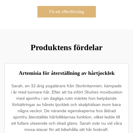
Få ett offertförslag
Produktens fördelar
Artemisia för återställning av hårtjocklek
Sarah, en 32-årig yogalärare från Storbritannien, kämpade
i år med tunnare hår. Efter att ha infört Shuhes moxibustion
med ajomfru i sin dagliga rutin märkte hon betydande
förbättringar av hårets tjocklek och skalphälsan inom bara
några veckor. De närande egenskaperna hos åldrad
ajomfru återställde hårfolliklarnas funktion, vilket ledde till
ett fullare utseende och ökad glans. Sarah svär nu vid våra
moxa-stavar för att bibehålla sitt hår livskraft.