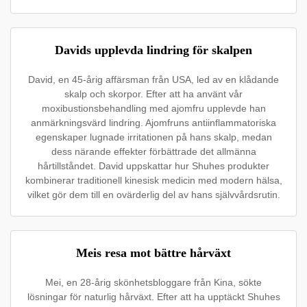
Davids upplevda lindring för skalpen
David, en 45-årig affärsman från USA, led av en klådande
skalp och skorpor. Efter att ha använt vår
moxibustionsbehandling med ajomfru upplevde han
anmärkningsvärd lindring. Ajomfruns antiinflammatoriska
egenskaper lugnade irritationen på hans skalp, medan
dess närande effekter förbättrade det allmänna
hårtillståndet. David uppskattar hur Shuhes produkter
kombinerar traditionell kinesisk medicin med modern hälsa,
vilket gör dem till en ovärderlig del av hans självvårdsrutin.
Meis resa mot bättre hårväxt
Mei, en 28-årig skönhetsbloggare från Kina, sökte
lösningar för naturlig hårväxt. Efter att ha upptäckt Shuhes