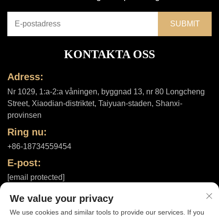
KONTAKTA OSS
Adress:
Nr 1029, 1:a-2:a våningen, byggnad 13, nr 80 Longcheng
Street, Xiaodian-distriktet, Taiyuan-staden, Shanxi-
provinsen
Ring nu:
+86-18734559454
E-post:
[email protected]
We value your privacy
We use cookies and similar tools to provide our services. If you
Upphovsrätt © 2025 av Shanxi ShuheHealth Co., Ltd. |