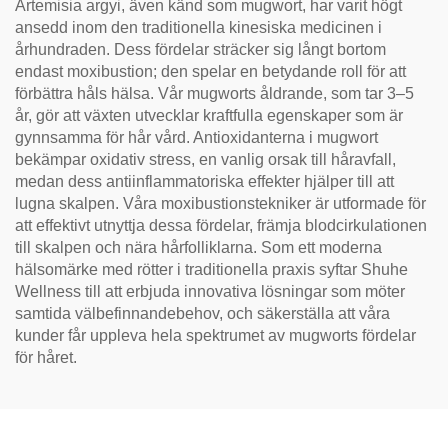
Artemisia argyi, även känd som mugwort, har varit högt
ansedd inom den traditionella kinesiska medicinen i
århundraden. Dess fördelar sträcker sig långt bortom
endast moxibustion; den spelar en betydande roll för att
förbättra håls hälsa. Vår mugworts åldrande, som tar 3–5
år, gör att växten utvecklar kraftfulla egenskaper som är
gynnsamma för hår vård. Antioxidanterna i mugwort
bekämpar oxidativ stress, en vanlig orsak till håravfall,
medan dess antiinflammatoriska effekter hjälper till att
lugna skalpen. Våra moxibustionstekniker är utformade för
att effektivt utnyttja dessa fördelar, främja blodcirkulationen
till skalpen och nära hårfolliklarna. Som ett moderna
hälsomärke med rötter i traditionella praxis syftar Shuhe
Wellness till att erbjuda innovativa lösningar som möter
samtida välbefinnandebehov, och säkerställa att våra
kunder får uppleva hela spektrumet av mugworts fördelar
för håret.