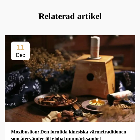
Relaterad artikel
11
Dec
Moxibustion: Den forntida kinesiska värmetraditionen
som återvänder till global uppmärksamhet