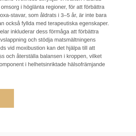
sorg i höglänta regioner, för att förbättra
xa-stavar, som åldrats i 3–5 år, är inte bara
utan också fyllda med terapeutiska egenskaper.
lar inkluderar dess förmåga att förbättra
 avslappning och stödja matsmältningens
 vid moxibustion kan det hjälpa till att
ss och återställa balansen i kroppen, vilket
 komponent i helhetsinriktade hälsofrämjande