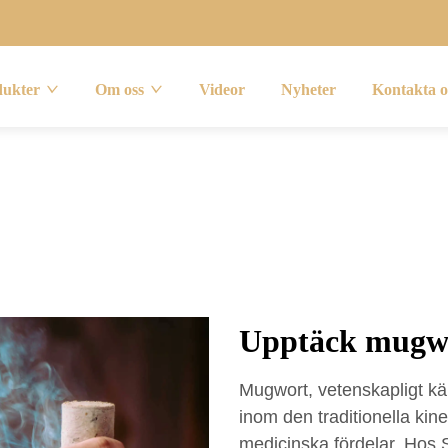
dukter
Om oss
Videor
Nyheter
Kontakta o
Upptäck mugwo
Mugwort, vetenskapligt kä
inom den traditionella kin
medicinska fördelar. Hos S