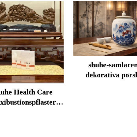
shuhe-samlare
dekorativa porsl
uhe Health Care
ibustionspflaster
nds för att minska
nader under ögonen,
ställa vitalitet och