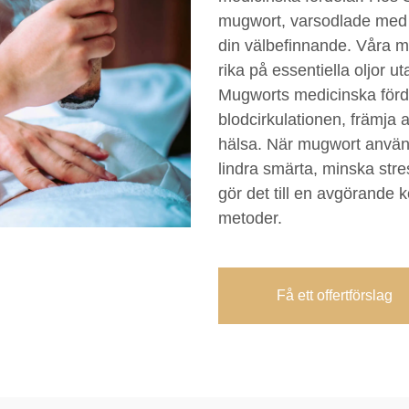
mugwort, varsodlade med om
din välbefinnande. Våra mo
rika på essentiella oljor 
Mugworts medicinska förde
blodcirkulationen, främja
hälsa. När mugwort används
lindra smärta, minska stre
gör det till en avgörande
metoder.
Få ett offertförslag