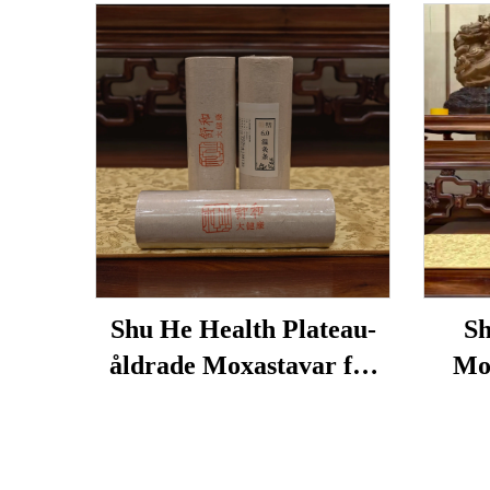
Shu He Health Plateau-
Sh
åldrade Moxastavar för
Mox
välbefinnande,
anvä
fuktreducering och
svull
meridianvärme
åter