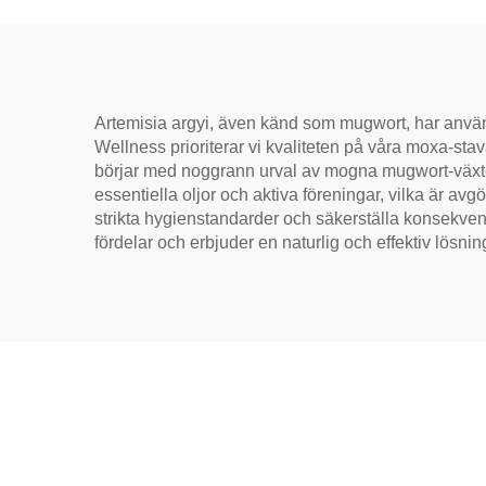
avbl
Artemisia argyi, även känd som mugwort, har använt
Wellness prioriterar vi kvaliteten på våra moxa-sta
börjar med noggrann urval av mogna mugwort-växter
essentiella oljor och aktiva föreningar, vilka är av
strikta hygienstandarder och säkerställa konsekven
fördelar och erbjuder en naturlig och effektiv lösnin