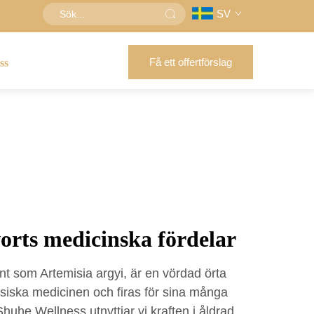
SV
Få ett offertförslag
ss
rts medicinska fördelar
nt som Artemisia argyi, är en vördad örta
esiska medicinen och firas för sina många
huhe Wellness utnyttjar vi kraften i åldrad