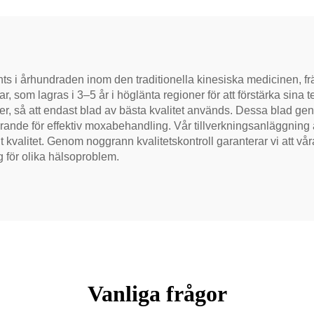
ockera meridianer.
s i århundraden inom den traditionella kinesiska medicinen, fr
var, som lagras i 3–5 år i höglänta regioner för att förstärka si
, så att endast blad av bästa kvalitet används. Dessa blad gen
görande för effektiv moxabehandling. Vår tillverkningsanläggning 
t kvalitet. Genom noggrann kvalitetskontroll garanterar vi att 
g för olika hälsoproblem.
Vanliga frågor