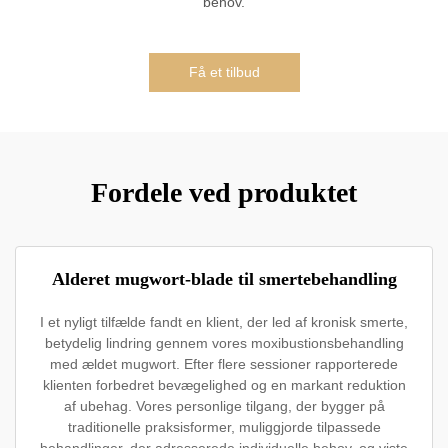
behov.
Få et tilbud
Fordele ved produktet
Alderet mugwort-blade til smertebehandling
I et nyligt tilfælde fandt en klient, der led af kronisk smerte,
betydelig lindring gennem vores moxibustionsbehandling
med ældet mugwort. Efter flere sessioner rapporterede
klienten forbedret bevægelighed og en markant reduktion
af ubehag. Vores personlige tilgang, der bygger på
traditionelle praksisformer, muliggjorde tilpassede
behandlinger, der adresserede individuelle behov, og viste