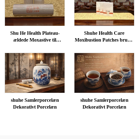
Shu He Health Plateau-
Shuhe Health Care
ældede Moxastive til
Moxibustion Patches bruges
velvære, fjernelse af
til at reducere poser under
fugtighed og opvarmning af
øjnene, genoprette vitalitet
meridianer
og fjerne blokader i
meridianer.
shuhe Samlerporcelæn
shuhe Samlerporcelæn
Dekorativt Porcelæn
Dekorativt Porcelæn