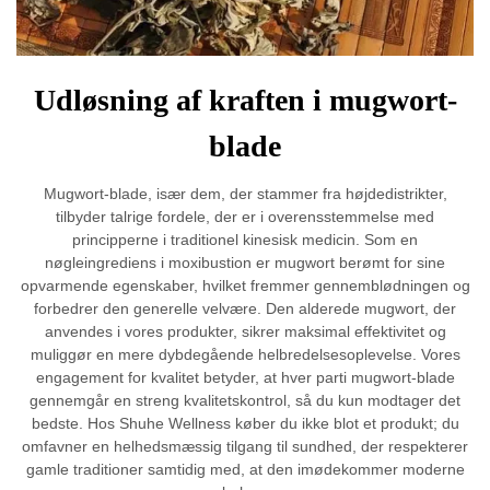
Udløsning af kraften i mugwort-
blade
Mugwort-blade, især dem, der stammer fra højdedistrikter,
tilbyder talrige fordele, der er i overensstemmelse med
principperne i traditionel kinesisk medicin. Som en
nøgleingrediens i moxibustion er mugwort berømt for sine
opvarmende egenskaber, hvilket fremmer gennemblødningen og
forbedrer den generelle velvære. Den alderede mugwort, der
anvendes i vores produkter, sikrer maksimal effektivitet og
muliggør en mere dybdegående helbredelsesoplevelse. Vores
engagement for kvalitet betyder, at hver parti mugwort-blade
gennemgår en streng kvalitetskontrol, så du kun modtager det
bedste. Hos Shuhe Wellness køber du ikke blot et produkt; du
omfavner en helhedsmæssig tilgang til sundhed, der respekterer
gamle traditioner samtidig med, at den imødekommer moderne