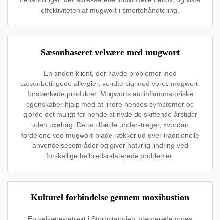
effektiviteten af mugwort i smertehåndtering.
Sæsonbaseret velvære med mugwort
En anden klient, der havde problemer med
sæsonbetingede allergier, vendte sig mod vores mugwort-
forstærkede produkter. Mugworts antiinflammatoriske
egenskaber hjalp med at lindre hendes symptomer og
gjorde det muligt for hende at nyde de skiftende årstider
uden ubehag. Dette tilfælde understreger, hvordan
fordelene ved mugwort-blade rækker ud over traditionelle
anvendelsesområder og giver naturlig lindring ved
forskellige helbredsrelaterede problemer.
Kulturel forbindelse gennem moxibustion
En velvære-retreat i Storbritannien integrerede vores