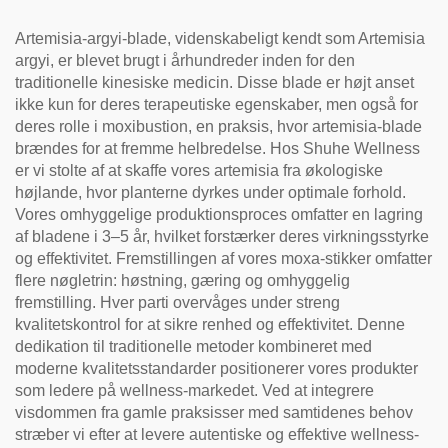
Artemisia-argyi-blade, videnskabeligt kendt som Artemisia
argyi, er blevet brugt i århundreder inden for den
traditionelle kinesiske medicin. Disse blade er højt anset
ikke kun for deres terapeutiske egenskaber, men også for
deres rolle i moxibustion, en praksis, hvor artemisia-blade
brændes for at fremme helbredelse. Hos Shuhe Wellness
er vi stolte af at skaffe vores artemisia fra økologiske
højlande, hvor planterne dyrkes under optimale forhold.
Vores omhyggelige produktionsproces omfatter en lagring
af bladene i 3–5 år, hvilket forstærker deres virkningsstyrke
og effektivitet. Fremstillingen af vores moxa-stikker omfatter
flere nøgletrin: høstning, gæring og omhyggelig
fremstilling. Hver parti overvåges under streng
kvalitetskontrol for at sikre renhed og effektivitet. Denne
dedikation til traditionelle metoder kombineret med
moderne kvalitetsstandarder positionerer vores produkter
som ledere på wellness-markedet. Ved at integrere
visdommen fra gamle praksisser med samtidenes behov
stræber vi efter at levere autentiske og effektive wellness-