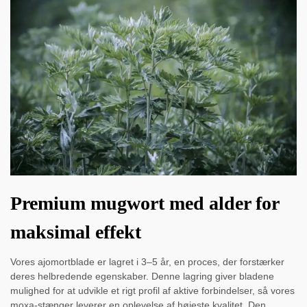
Premium mugwort med alder for
maksimal effekt
Vores ajomortblade er lagret i 3–5 år, en proces, der forstærker
deres helbredende egenskaber. Denne lagring giver bladene
mulighed for at udvikle et rigt profil af aktive forbindelser, så vores
moxa-stænger leverer en oplevelse af højeste kvalitet. Den