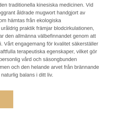
den traditionella kinesiska medicinen. Vid
oggrant åldrade mugwort handgjort av
som hämtas från ekologiska
åldrig praktik främjar blodcirkulationen,
trar den allmänna välbefinnandet genom att
. Vårt engagemang för kvalitet säkerställer
aftfulla terapeutiska egenskaper, vilket gör
för personlig vård och säsongbunden
rmen och den helande arvet från brännande
urlig balans i ditt liv.