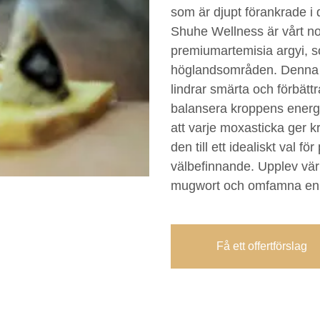
som är djupt förankrade i 
Shuhe Wellness är vårt n
premiumartemisia argyi, 
höglandsområden. Denna ur
lindrar smärta och förbät
balansera kroppens energi
att varje moxasticka ger kr
den till ett idealiskt val 
välbefinnande. Upplev vä
mugwort och omfamna en nat
Få ett offertförslag