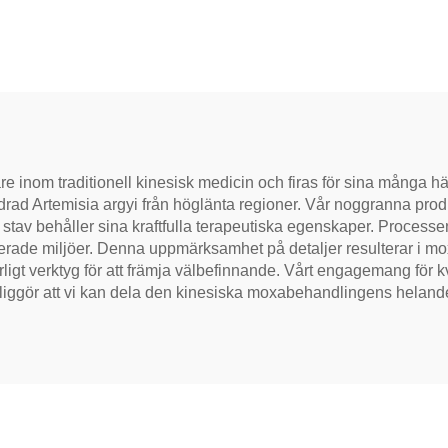
nader under ögonen,
traditionell hantv
ställa vitalitet och
mild och smidig, id
ockera meridianer.
för matsmältning
avslappning, natu
hälsote
e inom traditionell kinesisk medicin och firas för sina många hä
ldrad Artemisia argyi från höglänta regioner. Vår noggranna produ
rje stav behåller sina kraftfulla terapeutiska egenskaper. Proce
rollerade miljöer. Denna uppmärksamhet på detaljer resulterar i 
ligt verktyg för att främja välbefinnande. Vårt engagemang för kvali
ggör att vi kan dela den kinesiska moxabehandlingens helande