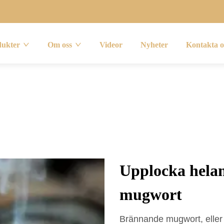
dukter
Om oss
Videor
Nyheter
Kontakta o
Upplocka helan
mugwort
Brännande mugwort, eller