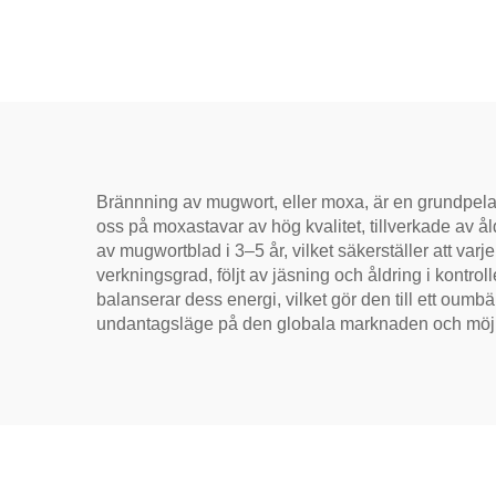
fuktreducering och
svull
meridianvärme
åter
avbl
Brännning av mugwort, eller moxa, är en grundpelar
oss på moxastavar av hög kvalitet, tillverkade av å
av mugwortblad i 3–5 år, vilket säkerställer att va
verkningsgrad, följt av jäsning och åldring i kont
balanserar dess energi, vilket gör den till ett oumbär
undantagsläge på den globala marknaden och möjli