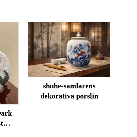
shuhe-samlarens
dekorativa porslin
Dark
t
isk