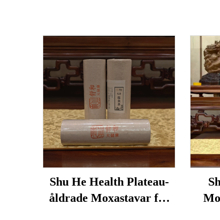
Shu He Health Plateau-
Sh
åldrade Moxastavar för
Mox
välbefinnande,
anvä