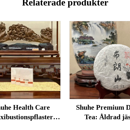
Relaterade produkter
uhe Health Care
Shuhe Premium 
ibustionspflaster
Tea: Åldrad jäs
nds för att minska
lösbladste, autent