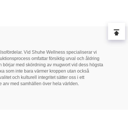
erk,
ealisk
 och
rlig
lsofördelar. Vid Shuhe Wellness specialiserar vi
ktionsprocess omfattar försiktig urval och åldring
ssen börjar med skördning av mugwort vid dess högsta
moxa som inte bara värmer kroppen utan också
tet och kulturell integritet sätter oss i ett
 arv med samhällen över hela världen.