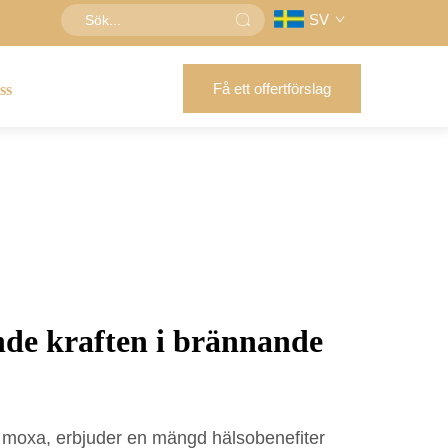
SV
Få ett offertförslag
ss
de kraften i brännande
 moxa, erbjuder en mängd hälsobenefiter