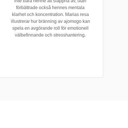
inte bara henne att slappna av, utan
förbättrade också hennes mentala
klarhet och koncentration. Marias resa
illustrerar hur bränning av ajomogo kan
spela en avgörande roll för emotionell
välbefinnande och stresshantering.