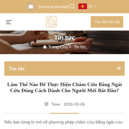
VI
[email protected]
Yêu cầu báo giá
Tin tức
Trang Chủ
>
Tin tức
Tin tức
Làm Thế Nào Để Thực Hiện Châm Cứu Bằng Ngải
Cứu Đúng Cách Dành Cho Người Mới Bắt Đầu?
Time : 2026-03-06
Nếu bạn từng tò mò về phương pháp châm cứu bằng ngải cứu