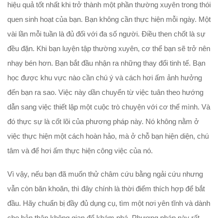
hiệu quả tốt nhất khi trở thành một phần thường xuyên trong thói
quen sinh hoạt của bạn. Bạn không cần thực hiện mỗi ngày. Một
vài lần mỗi tuần là đủ đối với đa số người. Điều then chốt là sự
đều đặn. Khi bạn luyện tập thường xuyên, cơ thể bạn sẽ trở nên
nhạy bén hơn. Bạn bắt đầu nhận ra những thay đổi tinh tế. Bạn
học được khu vực nào cần chú ý và cách hơi ấm ảnh hưởng
đến bạn ra sao. Việc này dần chuyển từ việc tuân theo hướng
dẫn sang việc thiết lập một cuộc trò chuyện với cơ thể mình. Và
đó thực sự là cốt lõi của phương pháp này. Nó không nằm ở
việc thực hiện một cách hoàn hảo, mà ở chỗ bạn hiện diện, chú
tâm và để hơi ấm thực hiện công việc của nó.
Vì vậy, nếu bạn đã muốn thử châm cứu bằng ngải cứu nhưng
vẫn còn băn khoăn, thì đây chính là thời điểm thích hợp để bắt
đầu. Hãy chuẩn bị đầy đủ dụng cụ, tìm một nơi yên tĩnh và dành
cho bản thân không gian để khám phá. Phương pháp này rất