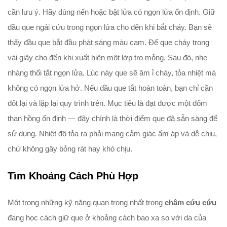
cần lưu ý. Hãy dùng nến hoặc bật lửa có ngọn lửa ổn định. Giữ
đầu que ngải cứu trong ngọn lửa cho đến khi bắt cháy. Bạn sẽ
thấy đầu que bắt đầu phát sáng màu cam. Để que cháy trong
vài giây cho đến khi xuất hiện một lớp tro mỏng. Sau đó, nhẹ
nhàng thổi tắt ngọn lửa. Lúc này que sẽ âm ỉ cháy, tỏa nhiệt mà
không có ngọn lửa hở. Nếu đầu que tắt hoàn toàn, bạn chỉ cần
đốt lại và lặp lại quy trình trên. Mục tiêu là đạt được một đốm
than hồng ổn định — đây chính là thời điểm que đã sẵn sàng để
sử dụng. Nhiệt độ tỏa ra phải mang cảm giác ấm áp và dễ chịu,
chứ không gây bỏng rát hay khó chịu.
Tìm Khoảng Cách Phù Hợp
Một trong những kỹ năng quan trọng nhất trong
châm cứu cứu
đang học cách giữ que ở khoảng cách bao xa so với da của