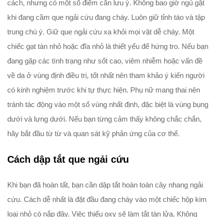
cách, nhưng có một số điểm cần lưu ý. Không bao giờ ngủ gật
khi đang cầm que ngải cứu đang cháy. Luôn giữ tỉnh táo và tập
trung chú ý. Giữ que ngải cứu xa khỏi mọi vật dễ cháy. Một
chiếc gạt tàn nhỏ hoặc đĩa nhỏ là thiết yếu để hứng tro. Nếu bạn
đang gặp các tình trạng như sốt cao, viêm nhiễm hoặc vấn đề
về da ở vùng định điều trị, tốt nhất nên tham khảo ý kiến người
có kinh nghiệm trước khi tự thực hiện. Phụ nữ mang thai nên
tránh tác động vào một số vùng nhất định, đặc biệt là vùng bụng
dưới và lưng dưới. Nếu bạn từng cảm thấy không chắc chắn,
hãy bắt đầu từ từ và quan sát kỹ phản ứng của cơ thể.
Cách dập tắt que ngải cứu
Khi bạn đã hoàn tất, bạn cần dập tắt hoàn toàn cây nhang ngải
cứu. Cách dễ nhất là đặt đầu đang cháy vào một chiếc hộp kim
loại nhỏ có nắp đậy. Việc thiếu oxy sẽ làm tắt tàn lửa. Không