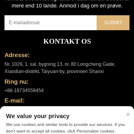
mere end 10 lande. Anmod i dag om en prøve.
KONTAKT OS
Adresse:
Nr. 1029, 1. sal, bygning 13, nr. 80 Longcheng Gade,
Xiaodian-distrikt, Taiyuan-by, provinsen Shanxi
Ring nu:
+86-18734559454
E-mail:
[email protected]
We value your privacy
We use cookies and similar tools to provide our services. If you
don't want to accept all cookies, click Personalize cookies.
Ophavsret © 2025 af Shanxi ShuheHealth Co., Ltd. |
Privatlivspolitik