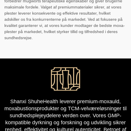
forbedrer mugworts terapeutiske egenskaber og giver brugerne
maksimale fordele. Valget af premiummaterialer sikrer, at vores
plester leverer konsekvente og effektive resultater, hvilket
adskiller os fra konkurrenterne på markedet. Ved at fokusere på
kvalitet garanterer vi, at vores kunder modtager de bedste moxa-
plester på markedet, hvilket styrker tillid og tilfredshed i deres
sundhedsrejse.
Shanxi ShuheHealth leverer premium-moxauld,
moxabustionsprodukter og TCM-velværeløsninger til
sundhedsplejeydelere verden over. Vores GMP-
kompatible dyrkning og forskning og udvikling sikrer
renhed, effektivitet og kulturel autenticitet. Betroet af