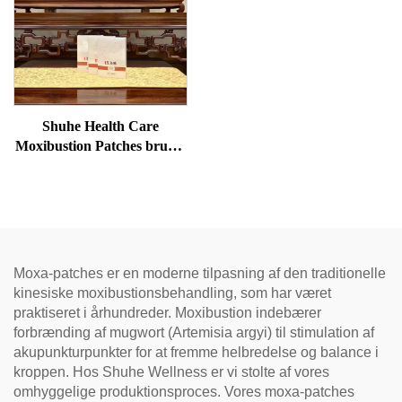
Shuhe Health Care
Moxibustion Patches bruges
til at reducere poser under
øjnene, genoprette vitalitet
og fjerne blokader i
meridianer.
Moxa-patches er en moderne tilpasning af den traditionelle
kinesiske moxibustionsbehandling, som har været
praktiseret i århundreder. Moxibustion indebærer
forbrænding af mugwort (Artemisia argyi) til stimulation af
akupunkturpunkter for at fremme helbredelse og balance i
kroppen. Hos Shuhe Wellness er vi stolte af vores
omhyggelige produktionsproces. Vores moxa-patches