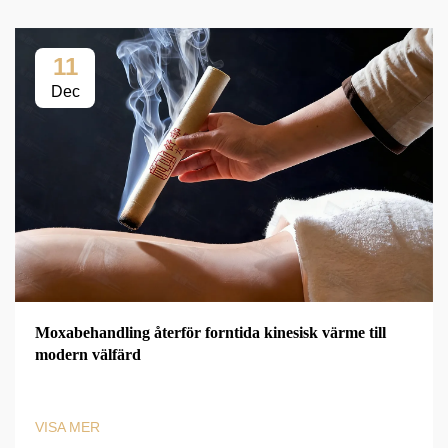
11
Dec
Moxabehandling återför forntida kinesisk värme till
modern välfärd
VISA MER