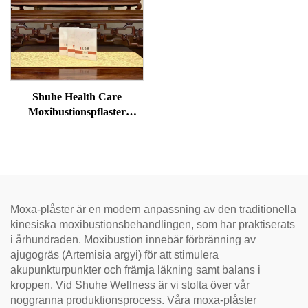
Shuhe Health Care
Moxibustionspflaster
används för att minska
svullnader under ögonen,
återställa vitalitet och
avblockera meridianer.
Moxa-plåster är en modern anpassning av den traditionella
kinesiska moxibustionsbehandlingen, som har praktiserats
i århundraden. Moxibustion innebär förbränning av
ajugogräs (Artemisia argyi) för att stimulera
akupunkturpunkter och främja läkning samt balans i
kroppen. Vid Shuhe Wellness är vi stolta över vår
noggranna produktionsprocess. Våra moxa-plåster