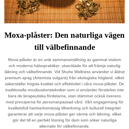
Moxa-plåster: Den naturliga vägen
till välbefinnande
Moxa-plåster är en unik sammansmältning av gammal visdom
och moderna hälsopraktiker, utvecklade för att främja naturlig
läkning och välbefinnande. Vid Shuhe Wellness använder vi åldrat
premium-ajrag (Artemisia vulgaris) från ekologiska högland, vilket
säkerställer högsta kvalitet och effektivitet i våra moxa-plåster. De
traditionella moxibustionstekniker som vi använder förstärker inte
bara de terapeutiska fördelarna, utan stämmer också överens
med principerna för personanpassad vård. Vårt engagemang för
kvalitetsfull hantverksmässig tillverkning och kulturell integritet
garanterar att varje moxa-plåster ger värme och läkning, vilket
gör det till en perfekt lösning för dem som söker naturliga
alternativ för välbefinnande.