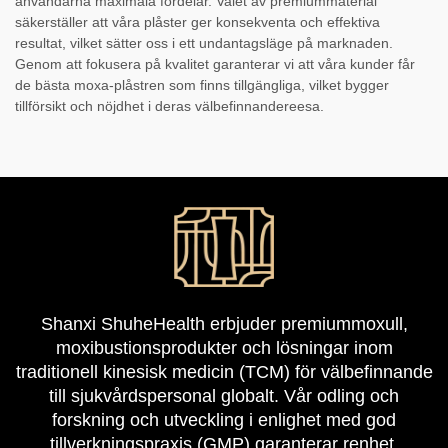
användarna maximala fördelar. Valet av premiummaterial
säkerställer att våra plåster ger konsekventa och effektiva
resultat, vilket sätter oss i ett undantagsläge på marknaden.
Genom att fokusera på kvalitet garanterar vi att våra kunder får
de bästa moxa-plåstren som finns tillgängliga, vilket bygger
tillförsikt och nöjdhet i deras välbefinnandereesa.
Shanxi ShuheHealth erbjuder premiummoxull,
moxibustionsprodukter och lösningar inom
traditionell kinesisk medicin (TCM) för välbefinnande
till sjukvårdspersonal globalt. Vår odling och
forskning och utveckling i enlighet med god
tillverkningspraxis (GMP) garanterar renhet,