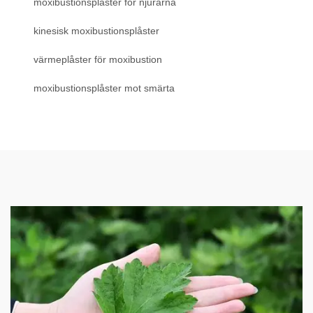
moxibustionsplåster för njurarna
kinesisk moxibustionsplåster
värmeplåster för moxibustion
moxibustionsplåster mot smärta