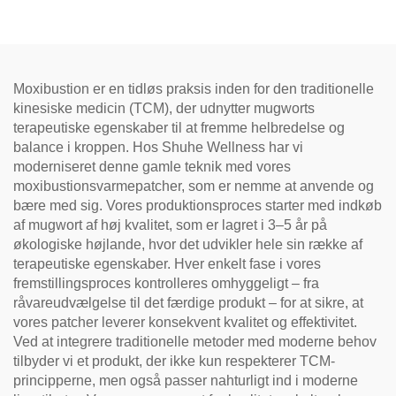
øjnene, genoprette vitalitet
og fjerne blokader i
meridianer.
Moxibustion er en tidløs praksis inden for den traditionelle
kinesiske medicin (TCM), der udnytter mugworts
terapeutiske egenskaber til at fremme helbredelse og
balance i kroppen. Hos Shuhe Wellness har vi
moderniseret denne gamle teknik med vores
moxibustionsvarmepatcher, som er nemme at anvende og
bære med sig. Vores produktionsproces starter med indkøb
af mugwort af høj kvalitet, som er lagret i 3–5 år på
økologiske højlande, hvor det udvikler hele sin række af
terapeutiske egenskaber. Hver enkelt fase i vores
fremstillingsproces kontrolleres omhyggeligt – fra
råvareudvælgelse til det færdige produkt – for at sikre, at
vores patcher leverer konsekvent kvalitet og effektivitet.
Ved at integrere traditionelle metoder med moderne behov
tilbyder vi et produkt, der ikke kun respekterer TCM-
principperne, men også passer nahturligt ind i moderne