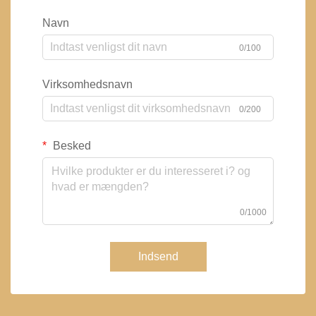
Navn
0/100
Virksomhedsnavn
0/200
Besked
0/1000
Indsend