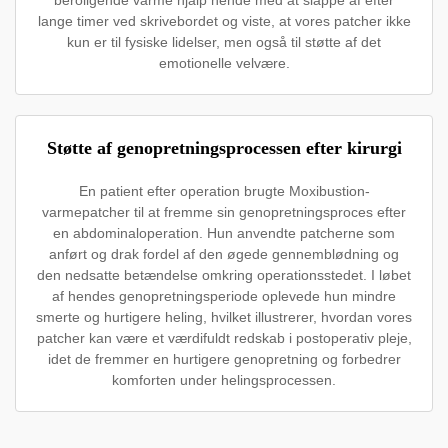
beroligende varme hjalp hende med at slappe af efter
lange timer ved skrivebordet og viste, at vores patcher ikke
kun er til fysiske lidelser, men også til støtte af det
emotionelle velvære.
Støtte af genopretningsprocessen efter kirurgi
En patient efter operation brugte Moxibustion-
varmepatcher til at fremme sin genopretningsproces efter
en abdominaloperation. Hun anvendte patcherne som
anført og drak fordel af den øgede gennemblødning og
den nedsatte betændelse omkring operationsstedet. I løbet
af hendes genopretningsperiode oplevede hun mindre
smerte og hurtigere heling, hvilket illustrerer, hvordan vores
patcher kan være et værdifuldt redskab i postoperativ pleje,
idet de fremmer en hurtigere genopretning og forbedrer
komforten under helingsprocessen.