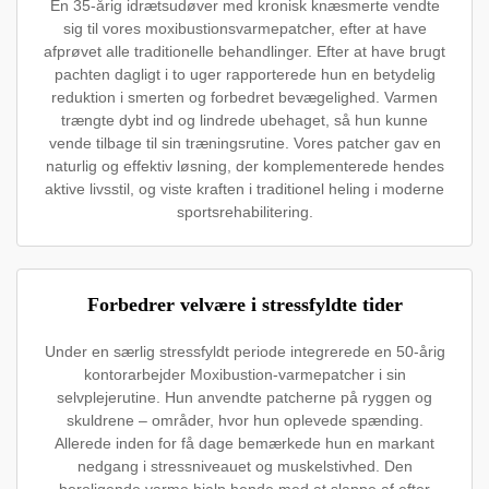
En 35-årig idrætsudøver med kronisk knæsmerte vendte
sig til vores moxibustionsvarmepatcher, efter at have
afprøvet alle traditionelle behandlinger. Efter at have brugt
pachten dagligt i to uger rapporterede hun en betydelig
reduktion i smerten og forbedret bevægelighed. Varmen
trængte dybt ind og lindrede ubehaget, så hun kunne
vende tilbage til sin træningsrutine. Vores patcher gav en
naturlig og effektiv løsning, der komplementerede hendes
aktive livsstil, og viste kraften i traditionel heling i moderne
sportsrehabilitering.
Forbedrer velvære i stressfyldte tider
Under en særlig stressfyldt periode integrerede en 50-årig
kontorarbejder Moxibustion-varmepatcher i sin
selvplejerutine. Hun anvendte patcherne på ryggen og
skuldrene – områder, hvor hun oplevede spænding.
Allerede inden for få dage bemærkede hun en markant
nedgang i stressniveauet og muskelstivhed. Den