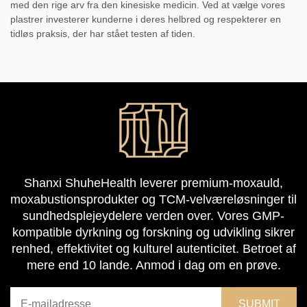
med den rige arv fra den kinesiske medicin. Ved at vælge vores
plastrer investerer kunderne i deres helbred og respekterer en
tidløs praksis, der har stået testen af tiden.
Shanxi ShuheHealth leverer premium-moxauld,
moxabustionsprodukter og TCM-velværeløsninger til
sundhedsplejeydelere verden over. Vores GMP-
kompatible dyrkning og forskning og udvikling sikrer
renhed, effektivitet og kulturel autenticitet. Betroet af
mere end 10 lande. Anmod i dag om en prøve.