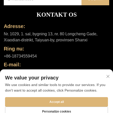
KONTAKT OS
Adresse:
Nr. 1029, 1. sal, bygning 13, nr. 80 Longcheng Gade,
Xiaodian-distrikt, Taiyuan-by, provinsen Shanxi
Ring nu:
+86-18734559454
E-mail:
[email protected]
We value your privacy
We use cookies and similar tools to provide our services. If you
don't want to accept all cookies, click Personalize cookies.
Ophavsret © 2025 af Shanxi ShuheHealth Co., Ltd. |
Privatlivspolitik
Accept all
Personalize cookies