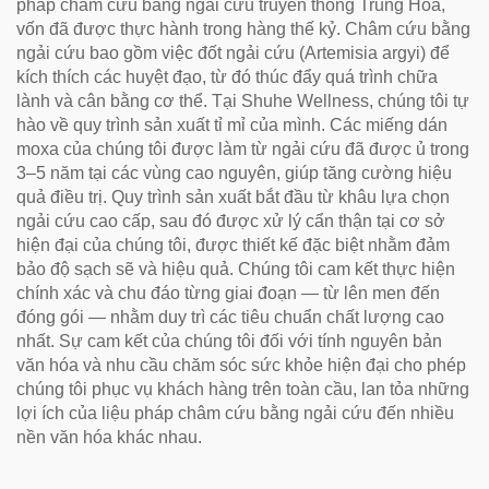
pháp châm cứu bằng ngải cứu truyền thống Trung Hoa,
vốn đã được thực hành trong hàng thế kỷ. Châm cứu bằng
ngải cứu bao gồm việc đốt ngải cứu (Artemisia argyi) để
kích thích các huyệt đạo, từ đó thúc đẩy quá trình chữa
lành và cân bằng cơ thể. Tại Shuhe Wellness, chúng tôi tự
hào về quy trình sản xuất tỉ mỉ của mình. Các miếng dán
moxa của chúng tôi được làm từ ngải cứu đã được ủ trong
3–5 năm tại các vùng cao nguyên, giúp tăng cường hiệu
quả điều trị. Quy trình sản xuất bắt đầu từ khâu lựa chọn
ngải cứu cao cấp, sau đó được xử lý cẩn thận tại cơ sở
hiện đại của chúng tôi, được thiết kế đặc biệt nhằm đảm
bảo độ sạch sẽ và hiệu quả. Chúng tôi cam kết thực hiện
chính xác và chu đáo từng giai đoạn — từ lên men đến
đóng gói — nhằm duy trì các tiêu chuẩn chất lượng cao
nhất. Sự cam kết của chúng tôi đối với tính nguyên bản
văn hóa và nhu cầu chăm sóc sức khỏe hiện đại cho phép
chúng tôi phục vụ khách hàng trên toàn cầu, lan tỏa những
lợi ích của liệu pháp châm cứu bằng ngải cứu đến nhiều
nền văn hóa khác nhau.