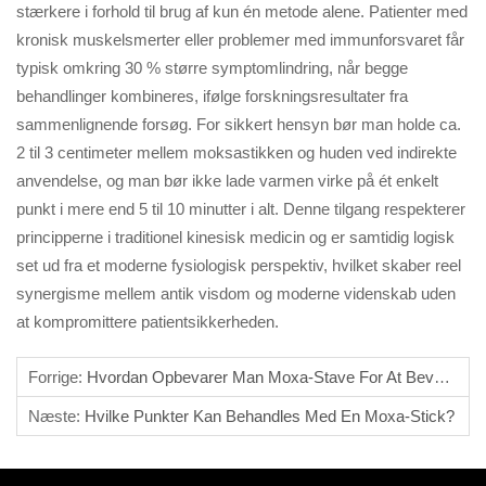
stærkere i forhold til brug af kun én metode alene. Patienter med
kronisk muskelsmerter eller problemer med immunforsvaret får
typisk omkring 30 % større symptomlindring, når begge
behandlinger kombineres, ifølge forskningsresultater fra
sammenlignende forsøg. For sikkert hensyn bør man holde ca.
2 til 3 centimeter mellem moksastikken og huden ved indirekte
anvendelse, og man bør ikke lade varmen virke på ét enkelt
punkt i mere end 5 til 10 minutter i alt. Denne tilgang respekterer
principperne i traditionel kinesisk medicin og er samtidig logisk
set ud fra et moderne fysiologisk perspektiv, hvilket skaber reel
synergisme mellem antik visdom og moderne videnskab uden
at kompromittere patientsikkerheden.
Forrige:
Hvordan Opbevarer Man Moxa-Stave For At Bevare Deres Virkning?
Næste:
Hvilke Punkter Kan Behandles Med En Moxa-Stick?