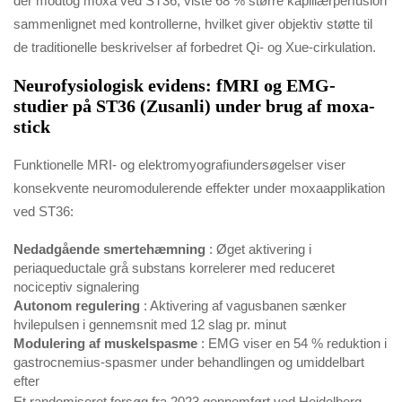
der modtog moxa ved ST36, viste 68 % større kapillærperfusion
sammenlignet med kontrollerne, hvilket giver objektiv støtte til
de traditionelle beskrivelser af forbedret Qi- og Xue-cirkulation.
Neurofysiologisk evidens: fMRI og EMG-
studier på ST36 (Zusanli) under brug af moxa-
stick
Funktionelle MRI- og elektromyografiundersøgelser viser
konsekvente neuromodulerende effekter under moxaapplikation
ved ST36:
Nedadgående smertehæmning
: Øget aktivering i
periaqueductale grå substans korrelerer med reduceret
nociceptiv signalering
Autonom regulering
: Aktivering af vagusbanen sænker
hvilepulsen i gennemsnit med 12 slag pr. minut
Modulering af muskelspasme
: EMG viser en 54 % reduktion i
gastrocnemius-spasmer under behandlingen og umiddelbart
efter
Et randomiseret forsøg fra 2023 gennemført ved Heidelberg