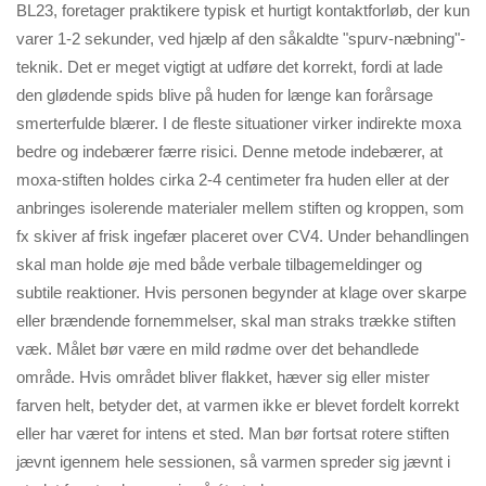
BL23, foretager praktikere typisk et hurtigt kontaktforløb, der kun
varer 1-2 sekunder, ved hjælp af den såkaldte "spurv-næbning"-
teknik. Det er meget vigtigt at udføre det korrekt, fordi at lade
den glødende spids blive på huden for længe kan forårsage
smerterfulde blærer. I de fleste situationer virker indirekte moxa
bedre og indebærer færre risici. Denne metode indebærer, at
moxa-stiften holdes cirka 2-4 centimeter fra huden eller at der
anbringes isolerende materialer mellem stiften og kroppen, som
fx skiver af frisk ingefær placeret over CV4. Under behandlingen
skal man holde øje med både verbale tilbagemeldinger og
subtile reaktioner. Hvis personen begynder at klage over skarpe
eller brændende fornemmelser, skal man straks trække stiften
væk. Målet bør være en mild rødme over det behandlede
område. Hvis området bliver flakket, hæver sig eller mister
farven helt, betyder det, at varmen ikke er blevet fordelt korrekt
eller har været for intens et sted. Man bør fortsat rotere stiften
jævnt igennem hele sessionen, så varmen spreder sig jævnt i