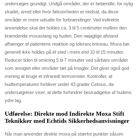
undersøges grundigt. Undgå områder, der er betændte, for nylig
skadet, arred eller hvor følsomheden er nedsat, da disse
områder er mere udsatte for forbrændinger. Ved indirekte
anvendelse skal der holdes ca. 3 til 5 centimeter mellem den
brændende moxastang og huden. Den nøjagtige afstand
afhænger af patientens reaktion og toleranceniveau. Moxa bør
generelt ikke holdes på ét sted i mere end 10 til 15 minutter.
Reducer tiden til omkring 5 til 7 minutter ved sårbare områder
som ansigtet eller områder tæt på knogler. Det giver også god
mening at bruge et infrarødt termometer. Kontroller, at
hudtemperaturen forbliver under 43 grader Celsius, da
undersøgelser viser, at dette forhindrer beskadigelse af hudens
ydre lag.
Udførelse: Direkte mod Indirekte Moxa Stift
Teknikker med Echtids Sikkerhedsanvisninger
Når man anvender direkte moxa på stærke punkter såsom