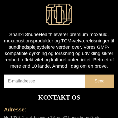
Shanxi ShuheHealth leverer premium-moxauld,
moxabustionsprodukter og TCM-velværeløsninger til
sundhedsplejeydelere verden over. Vores GMP-
kompatible dyrkning og forskning og udvikling sikrer
renhed, effektivitet og kulturel autenticitet. Betroet af
mere end 10 lande. Anmod i dag om en prøve.
KONTAKT OS
Adresse:
Nr. 1029, 1. sal, bygning 13, nr. 80 Longcheng Gade,