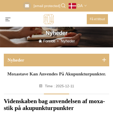
DA
[email protected]
Få et tilbud
Nyheder
Forside
>
Nyheder
Nyheder
Moxastave Kan Anvendes På Akupunkturpunkter.
Time : 2025-12-11
Videnskaben bag anvendelsen af moxa-
stik på akupunkturpunkter