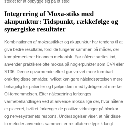
stedet for at opbygge sig på ét sted.
Integrering af Moxa-stiks med
akupunktur: Tidspunkt, rækkefølge og
synergiske resultater
Kombinationen af moksastikker og akupunktur har tendens til at
give bedre resultater, fordi de fungerer sammen på måder, der
komplementerer hinanden mekanisk. Før nålene sættes ind,
anvender praktikere ofte moksa på nøglerpunkter som CV4 eller
ST36. Denne opvarmende effekt gør vævet mere formbart
omkring disse områder, hvilket kan gøre nåleindsættelsen mere
behagelig for patienter og hjælpe dem med tydeligere at mærke
Qi-fornemmelsen. Efter nålesætning forlænges
varmebehandlingen ved at anvende moksa lige der, hvor nålene
er placeret, hvilket forlænger de positive virkninger på blodkar
og nervesystemets respons. Undersøgelser viser, at når disse
to metoder anvendes sammen, er resultaterne typisk langt