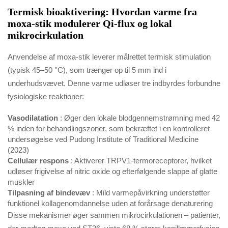
Termisk bioaktivering: Hvordan varme fra
moxa-stik modulerer Qi-flux og lokal
mikrocirkulation
Anvendelse af moxa-stik leverer målrettet termisk stimulation
(typisk 45–50 °C), som trænger op til 5 mm ind i
underhudsvævet. Denne varme udløser tre indbyrdes forbundne
fysiologiske reaktioner:
Vasodilatation
: Øger den lokale blodgennemstrømning med 42
% inden for behandlingszoner, som bekræftet i en kontrolleret
undersøgelse ved Pudong Institute of Traditional Medicine
(2023)
Cellulær respons
: Aktiverer TRPV1-termoreceptorer, hvilket
udløser frigivelse af nitric oxide og efterfølgende slappe af glatte
muskler
Tilpasning af bindevæv
: Mild varmepåvirkning understøtter
funktionel kollagenomdannelse uden at forårsage denaturering
Disse mekanismer øger sammen mikrocirkulationen – patienter,