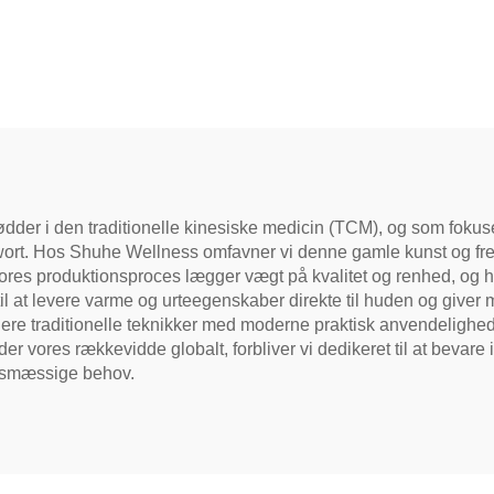
 rødder i den traditionelle kinesiske medicin (TCM), og som fok
. Hos Shuhe Wellness omfavner vi denne gamle kunst og fremst
ores produktionsproces lægger vægt på kvalitet og renhed, og hv
til at levere varme og urteegenskaber direkte til huden og giver m
ere traditionelle teknikker med moderne praktisk anvendelighed 
ores rækkevidde globalt, forbliver vi dedikeret til at bevare i
idsmæssige behov.