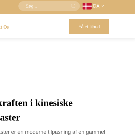
DA
Få et tilbud
t Os
raften i kinesiske
aster
ster er en moderne tilpasning af en gammel