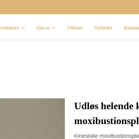
rodukter
Om os
Videoer
Nyheder
Kontak
Udløs helende k
moxibustionspl
Kinesiske moxibustionspla