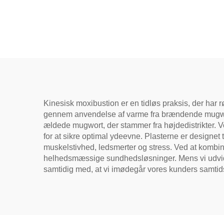
bruges til at reducere
poser under øjnene,
genoprette vitalitet og
fjerne blokader i
meridianer.
Kinesisk moxibustion er en tidløs praksis, der har
gennem anvendelse af varme fra brændende mugwort
ældede mugwort, der stammer fra højdedistrikter. V
for at sikre optimal ydeevne. Plasterne er designet 
muskelstivhed, ledsmerter og stress. Ved at kombin
helhedsmæssige sundhedsløsninger. Mens vi udvider v
samtidig med, at vi imødegår vores kunders samt