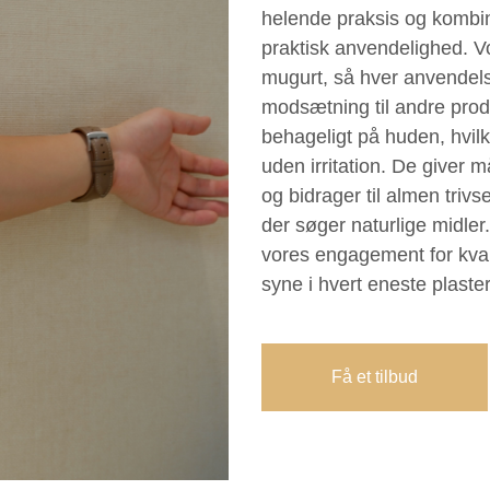
helende praksis og kombin
praktisk anvendelighed. Vo
mugurt, så hver anvendelse
modsætning til andre produ
behageligt på huden, hvilk
uden irritation. De giver m
og bidrager til almen trivse
der søger naturlige midle
vores engagement for kvalit
syne i hvert eneste plaster
Få et tilbud