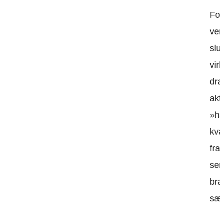
Fo
ve
sl
vi
dr
ak
»h
kv
fr
se
br
sæ