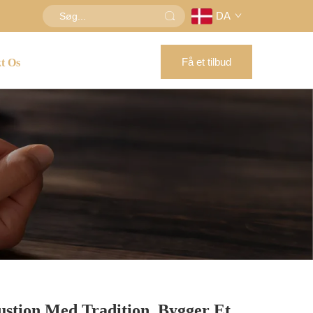
DA
Få et tilbud
t Os
ustion Med Tradition, Bygger Et