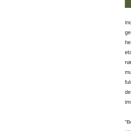
In
ge
he
et
næ
mu
fu
de
im
"B