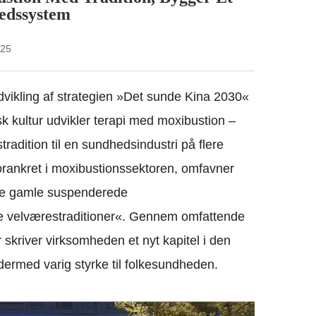
hedssystem
-25
vikling af strategien »Det sunde Kina 2030«
sk kultur udvikler terapi med moxibustion –
tradition til en sundhedsindustri på flere
orankret i moxibustionssektoren, omfavner
 de gamle suspenderede
ne velværestraditioner«. Gennem omfattende
skriver virksomheden et nyt kapitel i den
dermed varig styrke til folkesundheden.