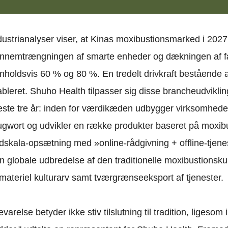
dustrianalyser viser, at Kinas moxibustionsmarked i 2027 
nnemtrængningen af smarte enheder og dækningen af fæ
nholdsvis 60 % og 80 %. En tredelt drivkraft bestående af
ableret. Shuho Health tilpasser sig disse brancheudvikl
ste tre år: inden for værdikæden udbygger virksomheden
gwort og udvikler en række produkter baseret på moxibust
ldskala-opsætning med »online-rådgivning + offline-tjene
n globale udbredelse af den traditionelle moxibustionsku
materiel kulturarv samt tværgrænseeksport af tjenester.
evarelse betyder ikke stiv tilslutning til tradition, ligeso