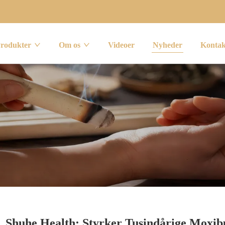
rodukter
Om os
Videoer
Nyheder
Kontak
Shuhe Health: Styrker Tusindårige Moxib