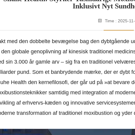
Inklusivt Nyt Sund
Time : 2025-11
takt med den dobbelte bevægelse bag den dybtgående ud
 den globale genoplivning af kinesisk traditionel medicin
d sin 3.000 år gamle arv – sig fra en traditionel velværes
lliarder pund. Som et banbrydende mærke, der er dybt f
uhe Health den kernefilosofi, der går ud på »at bevare
xibustionsteknikker samtidig med integration af moder
vikling af erhvervs-kæden og innovative servicesystemer 
derne transformation af traditionel moxibustion og yder 