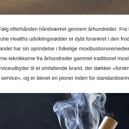
 Følg efterhånden håndværket gennem århundreder: Fra kul
uhe Healths udviklingsrødder er dybt forankret i den fro
andet har sin oprindelse i folkelige moxibustionsremedie
rne-teknikkerne fra århundreder gammel traditionel moxibu
rviceudbyder til et omfattende brand, der dækker »forskni
 service«, og er blevet en pioner inden for standardiserin