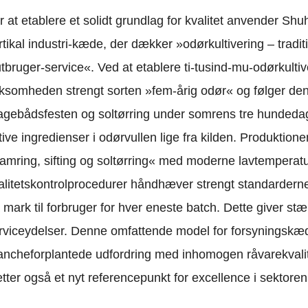
r at etablere et solidt grundlag for kvalitet anvender Shu
rtikal industri-kæde, der dækker »odørkultivering – tradi
utbruger-service«. Ved at etablere ti-tusind-mu-odørkulti
rksomheden strengt sorten »fem-årig odør« og følger den 
agebådsfesten og soltørring under somrens tre hundedag
tive ingredienser i odørvullen lige fra kilden. Produktion
amring, sifting og soltørring« med moderne lavtemperatu
alitetskontrolprocedurer håndhæver strengt standarderne
a mark til forbruger for hver eneste batch. Dette giver st
rviceydelser. Denne omfattende model for forsyningskæde
ancheforplantede udfordring med inhomogen råvarekvalite
tter også et nyt referencepunkt for excellence i sektoren