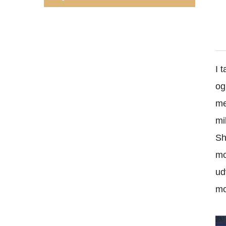
I 
og
me
mi
Sh
mo
ud
mo