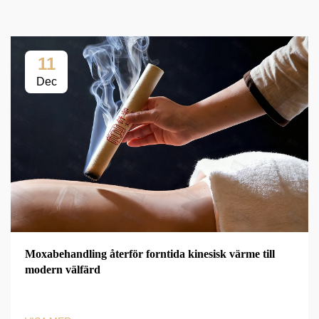
11
Dec
Moxabehandling återför forntida kinesisk värme till
modern välfärd