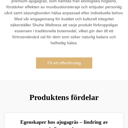
premium-ajugagräs, som hämtas från ekologiska högland,
förstärker effekten av moxibustionsterapi och erbjuder personlig
vård samt säsongbunden hälsa anpassad efter individuella behov.
Med vår engagemang för kvalitet och kulturell integritet
säkerställer Shuhe Wellness att varje produkt förkroppsligar
essensen i traditionella botemedel, vilket gör den till ett
förtroendevärd val för dem som söker naturlig balans och
helhetlig hälsa.
Få ett offertförslag
Produktens fördelar
Egenskaper hos ajugagräs – lindring av