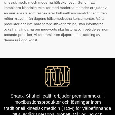
kinesisk medicin och moderna hälsokoncept. Genom att
kombinera klassiska tekniker med moderna metoder erbjuder vi
en unik ansats som respekterar kulturellt arv samtidigt som den
möter kraven från dagens hälsomedvetna konsumenter. Våra
produkter ger inte bara terapeutiska fördelar, utan informerar
också användarna om mugworts rika historia och betydelse inom
botande praktiker, vilket främjar en djupare uppskattning av
denna uråldrig konst.
Shanxi ShuheHealth erbjuder premiummoxull,
moxibustionsprodukter och lösningar inom
traditionell kinesisk medicin (TCM) för välbefinnande
till sjukvårdspersonal globalt. Vår odling och