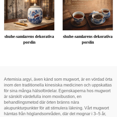
meridianvärme
återställa vitalitet och
avblockera meridianer.
shuhe-samlarens dekorativa
shuhe-samlarens dekorativa
porslin
porslin
Artemisia argyi, även känd som mugwort, är en vördad örta
inom den traditionella kinesiska medicinen och uppskattas
för sina många hälsofördelar. Egenskaperna hos mugwort
är särskilt värdefulla inom moxibustion, en
behandlingsmetod där örten bränns nära
akupunkturpunkter för att stimulera läkning. Vårt mugwort
hämtas från höglandsområden, där det mognar i 3–5 år,