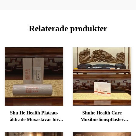
Relaterade produkter
Shu He Health Plateau-
Shuhe Health Care
åldrade Moxastavar för
Moxibustionspflaster
välbefinnande,
används för att minska
fuktreducering och
svullnader under ögonen,