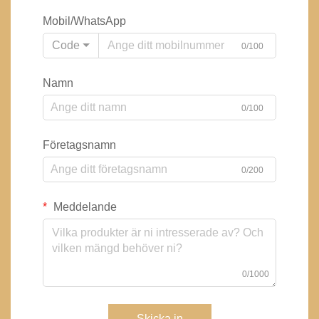
Mobil/WhatsApp
Code
0/100
Namn
0/100
Företagsnamn
0/200
Meddelande
0/1000
Skicka in