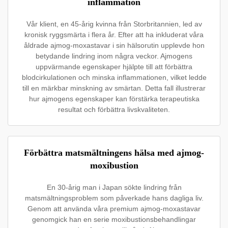
inflammation
Vår klient, en 45-årig kvinna från Storbritannien, led av
kronisk ryggsmärta i flera år. Efter att ha inkluderat våra
åldrade ajmog-moxastavar i sin hälsorutin upplevde hon
betydande lindring inom några veckor. Ajmogens
uppvärmande egenskaper hjälpte till att förbättra
blodcirkulationen och minska inflammationen, vilket ledde
till en märkbar minskning av smärtan. Detta fall illustrerar
hur ajmogens egenskaper kan förstärka terapeutiska
resultat och förbättra livskvaliteten.
Förbättra matsmältningens hälsa med ajmog-
moxibustion
En 30-årig man i Japan sökte lindring från
matsmältningsproblem som påverkade hans dagliga liv.
Genom att använda våra premium ajmog-moxastavar
genomgick han en serie moxibustionsbehandlingar