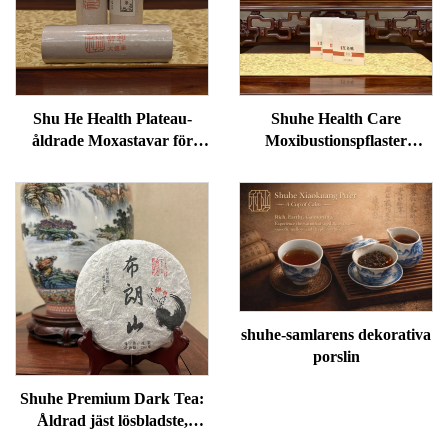
Shu He Health Plateau-
Shuhe Health Care
åldrade Moxastavar för
Moxibustionspflaster
välbefinnande,
används för att minska
fuktreducering och
svullnader under ögonen,
meridianvärme
återställa vitalitet och
avblockera meridianer.
shuhe-samlarens dekorativa
porslin
Shuhe Premium Dark Tea:
Åldrad jäst lösbladste,
autentisk traditionell