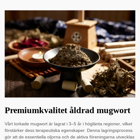
Premiumkvalitet åldrad mugwort
Vårt torkade mugwort är lagrat i 3–5 år i höglänta regioner, vilket
förstärker dess terapeutiska egenskaper. Denna lagringsprocess
gör att de essentiella oljorna och de aktiva föreningarna utvecklas