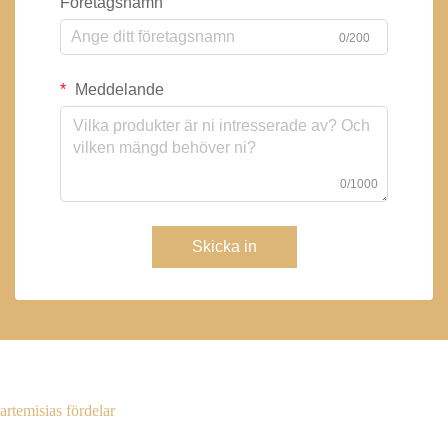
Företagsnamn
0/200
Meddelande
0/1000
Skicka in
artemisias fördelar