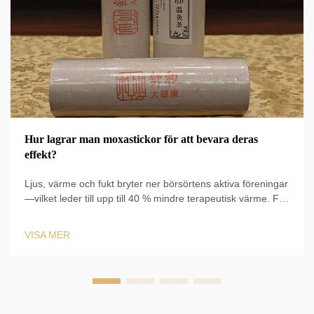
Hur lagrar man moxastickor för att bevara deras
effekt?
Ljus, värme och fukt bryter ner börsörtens aktiva föreningar
—vilket leder till upp till 40 % mindre terapeutisk värme. Följ
WHO/Farmacopéns riktlinjer och använd vakuumförslutna
mylarpåsar. Optimera resultaten redan nu.
VISA MER