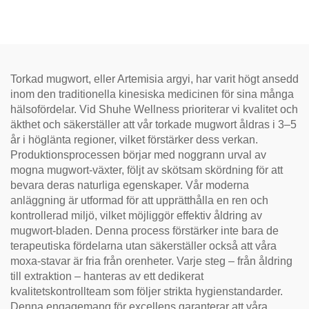
hantverk, mild och smidig,
idealisk för matsmältning
och avslappning, naturlig
hälsote
Torkad mugwort, eller Artemisia argyi, har varit högt ansedd
inom den traditionella kinesiska medicinen för sina många
hälsofördelar. Vid Shuhe Wellness prioriterar vi kvalitet och
äkthet och säkerställer att vår torkade mugwort åldras i 3–5
år i höglänta regioner, vilket förstärker dess verkan.
Produktionsprocessen börjar med noggrann urval av
mogna mugwort-växter, följt av skötsam skördning för att
bevara deras naturliga egenskaper. Vår moderna
anläggning är utformad för att upprätthålla en ren och
kontrollerad miljö, vilket möjliggör effektiv åldring av
mugwort-bladen. Denna process förstärker inte bara de
terapeutiska fördelarna utan säkerställer också att våra
moxa-stavar är fria från orenheter. Varje steg – från åldring
till extraktion – hanteras av ett dedikerat
kvalitetskontrollteam som följer strikta hygienstandarder.
Denna engagemang för excellens garanterar att våra