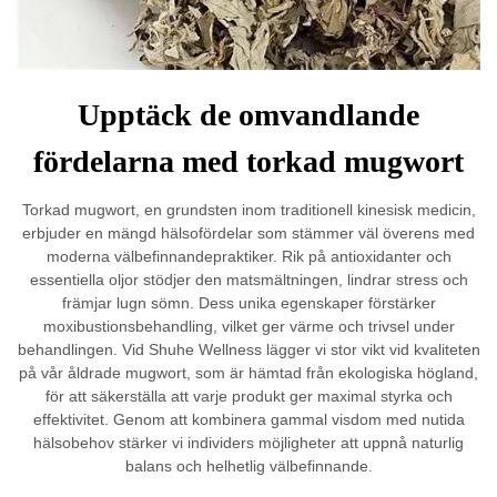
Upptäck de omvandlande
fördelarna med torkad mugwort
Torkad mugwort, en grundsten inom traditionell kinesisk medicin,
erbjuder en mängd hälsofördelar som stämmer väl överens med
moderna välbefinnandepraktiker. Rik på antioxidanter och
essentiella oljor stödjer den matsmältningen, lindrar stress och
främjar lugn sömn. Dess unika egenskaper förstärker
moxibustionsbehandling, vilket ger värme och trivsel under
behandlingen. Vid Shuhe Wellness lägger vi stor vikt vid kvaliteten
på vår åldrade mugwort, som är hämtad från ekologiska högland,
för att säkerställa att varje produkt ger maximal styrka och
effektivitet. Genom att kombinera gammal visdom med nutida
hälsobehov stärker vi individers möjligheter att uppnå naturlig
balans och helhetlig välbefinnande.