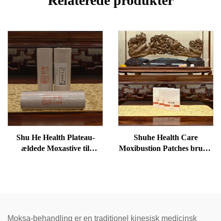
Relaterede produkter
Shu He Health Plateau-
Shuhe Health Care
ældede Moxastive til
Moxibustion Patches bruges
velvære, fjernelse af
til at reducere poser under
fugtighed og opvarmning af
øjnene, genoprette vitalitet
meridianer
og fjerne blokader i
meridianer.
Moksa-behandling er en traditionel kinesisk medicinsk