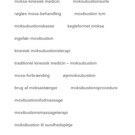
moksa-kinesisk medicin
moksubustionsurte
røgløs moxa-behandling
moxibustion tcm
moksubustionskasse
kegleformet moksa
ingefær-moxibustion
kinesisk moksubustionsterapi
traditionel kinesisk medicin – moksubustion
moxa-forbrænding
øjemoksubustion
brug af moksastænger
moksibustionsprocedure
moxibustionsfodmassage
moxibustionsmassageterapi
moksibustion til sundhedspleje