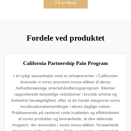
Få et tilbud
Fordele ved produktet
California Partnership Pain Program
I et nyligt samarbejde med et velværecenter i Californien
leverede vi vores premium-moxa-stikker til deres
helhedsmæssige smertehåndteringsprogram. Klienter
rapporterede betydelige reduktioner i kronisk smerte og
forbedret bevægelighed, efter at de havde integreret vores
moxibustionsbehandlinger i deres daglige rutiner.
Praktiserende på centeret roste kvaliteten og effektiviteten
af vores produkter og bemærkede, at den alderede
mugwort, der anvendes i vores moxa-stikker, forstærkede
den terapeutiske oplevelse. Dette succesrige partnerskab