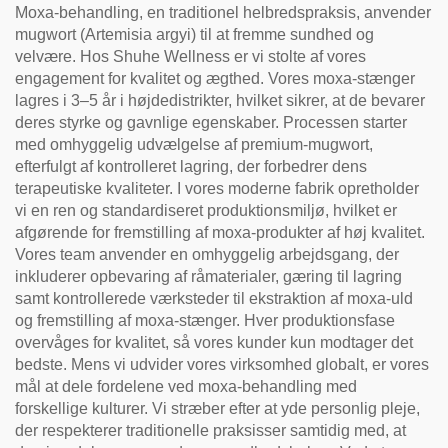
Moxa-behandling, en traditionel helbredspraksis, anvender
mugwort (Artemisia argyi) til at fremme sundhed og
velvære. Hos Shuhe Wellness er vi stolte af vores
engagement for kvalitet og ægthed. Vores moxa-stænger
lagres i 3–5 år i højdedistrikter, hvilket sikrer, at de bevarer
deres styrke og gavnlige egenskaber. Processen starter
med omhyggelig udvælgelse af premium-mugwort,
efterfulgt af kontrolleret lagring, der forbedrer dens
terapeutiske kvaliteter. I vores moderne fabrik opretholder
vi en ren og standardiseret produktionsmiljø, hvilket er
afgørende for fremstilling af moxa-produkter af høj kvalitet.
Vores team anvender en omhyggelig arbejdsgang, der
inkluderer opbevaring af råmaterialer, gæring til lagring
samt kontrollerede værksteder til ekstraktion af moxa-uld
og fremstilling af moxa-stænger. Hver produktionsfase
overvåges for kvalitet, så vores kunder kun modtager det
bedste. Mens vi udvider vores virksomhed globalt, er vores
mål at dele fordelene ved moxa-behandling med
forskellige kulturer. Vi stræber efter at yde personlig pleje,
der respekterer traditionelle praksisser samtidig med, at