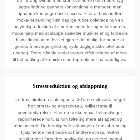
En 45-årig kvinde med kronisk smerte i den nedre ryg
søgte lindring gennem konventionelle metoder, men
opnåede kun begrænset succes. Efter at have indført
moxa-behandling i sin daglige rutine oplevede hun en
betydelig reduktion af smerten inden for uger. Varmen fra
moxa hjalp med at slappe spændte muskler af og forbedre
blodcirkulationen, hvilket gjorde det muligt for hende at
genopnå bevægelighed og nyde daglige aktiviteter uden
ubehag. Dette tilfælde understreger effektiviteten af moxa
til behandling af kroniske smerteproblemer på naturlig vis.
Stressreduktion og afslappning
En travl direktør i slutningen af 30’erne oplevede meget
højt stress- og angstniveau, hvilket førte til
søvnforstyrrelser. Efter en række moxa-behandlinger
rapporterede hun, at hun følte sig mere afslappet og
afbalanceret. De beroligende virkninger af moxabranding
hjalp hende med bedre at håndtere stress, hvilket
resulterede i forbedret søvkvalitet og generel mental