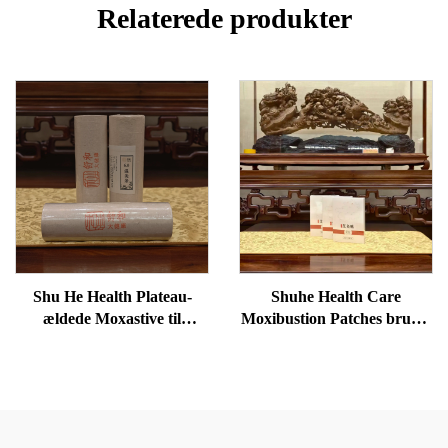
Relaterede produkter
Shu He Health Plateau-
Shuhe Health Care
ældede Moxastive til
Moxibustion Patches bruges
velvære, fjernelse af
til at reducere poser under
fugtighed og opvarmning af
øjnene, genoprette vitalitet
meridianer
og fjerne blokader i
meridianer.