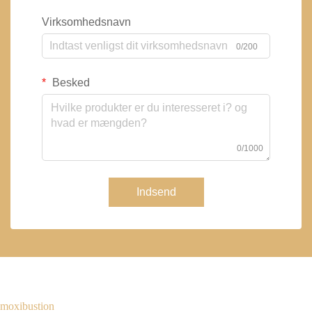
Virksomhedsnavn
0/200
Besked
0/1000
Indsend
moxibustion