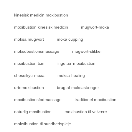
kinesisk medicin moxibustion
moxibustion kinesisk medicin
mugwort-moxa
moksa mugwort
moxa cupping
moksubustionsmassage
mugwort-stikker
moxibustion tcm
ingefær-moxibustion
choseikyu-moxa
moksa-healing
urtemoxibustion
brug af moksastænger
moxibustionsfodmassage
traditionel moxibustion
naturlig moxibustion
moxibustion til velvære
moksibustion til sundhedspleje