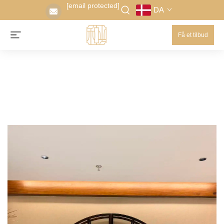
[email protected]
DA
Få et tilbud