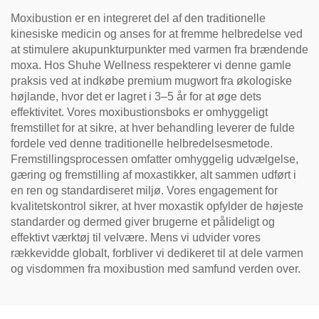
Moxibustion er en integreret del af den traditionelle
kinesiske medicin og anses for at fremme helbredelse ved
at stimulere akupunkturpunkter med varmen fra brændende
moxa. Hos Shuhe Wellness respekterer vi denne gamle
praksis ved at indkøbe premium mugwort fra økologiske
højlande, hvor det er lagret i 3–5 år for at øge dets
effektivitet. Vores moxibustionsboks er omhyggeligt
fremstillet for at sikre, at hver behandling leverer de fulde
fordele ved denne traditionelle helbredelsesmetode.
Fremstillingsprocessen omfatter omhyggelig udvælgelse,
gæring og fremstilling af moxastikker, alt sammen udført i
en ren og standardiseret miljø. Vores engagement for
kvalitetskontrol sikrer, at hver moxastik opfylder de højeste
standarder og dermed giver brugerne et pålideligt og
effektivt værktøj til velvære. Mens vi udvider vores
rækkevidde globalt, forbliver vi dedikeret til at dele varmen
og visdommen fra moxibustion med samfund verden over.