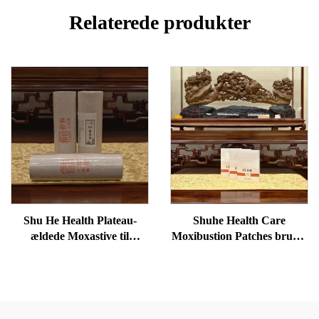
Relaterede produkter
Shu He Health Plateau-
Shuhe Health Care
ældede Moxastive til
Moxibustion Patches bruges
velvære, fjernelse af
til at reducere poser under
fugtighed og opvarmning af
øjnene, genoprette vitalitet
meridianer
og fjerne blokader i
meridianer.