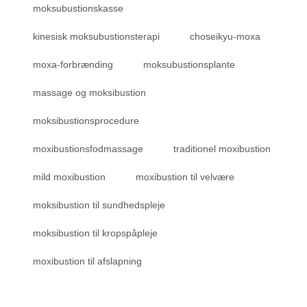
moksubustionskasse
kinesisk moksubustionsterapi
choseikyu-moxa
moxa-forbrænding
moksubustionsplante
massage og moksibustion
moksibustionsprocedure
moxibustionsfodmassage
traditionel moxibustion
mild moxibustion
moxibustion til velvære
moksibustion til sundhedspleje
moksibustion til kropspåpleje
moxibustion til afslapning