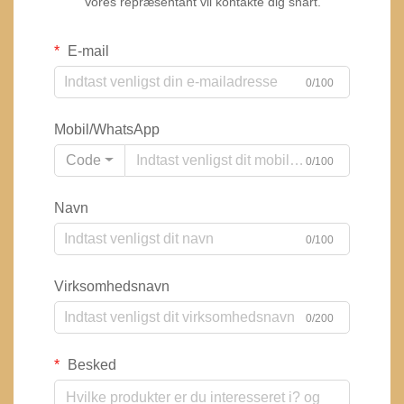
Vores repræsentant vil kontakte dig snart.
E-mail
0/100
Mobil/WhatsApp
Code
0/100
Navn
0/100
Virksomhedsnavn
0/200
Besked