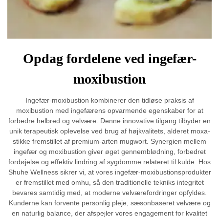
Opdag fordelene ved ingefær-
moxibustion
Ingefær-moxibustion kombinerer den tidløse praksis af
moxibustion med ingefærens opvarmende egenskaber for at
forbedre helbred og velvære. Denne innovative tilgang tilbyder en
unik terapeutisk oplevelse ved brug af højkvalitets, alderet moxa-
stikke fremstillet af premium-arten mugwort. Synergien mellem
ingefær og moxibustion giver øget gennemblødning, forbedret
fordøjelse og effektiv lindring af sygdomme relateret til kulde. Hos
Shuhe Wellness sikrer vi, at vores ingefær-moxibustionsprodukter
er fremstillet med omhu, så den traditionelle tekniks integritet
bevares samtidig med, at moderne velværefordringer opfyldes.
Kunderne kan forvente personlig pleje, sæsonbaseret velvære og
en naturlig balance, der afspejler vores engagement for kvalitet