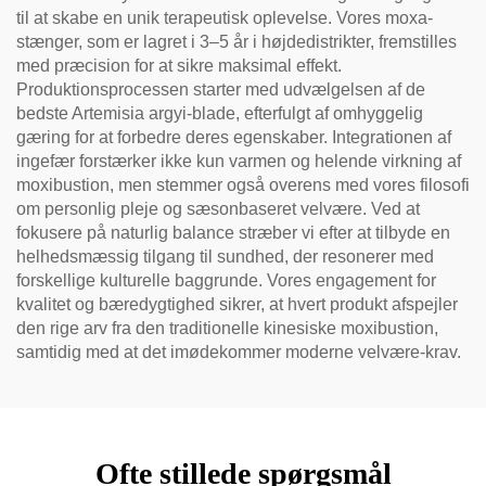
til at skabe en unik terapeutisk oplevelse. Vores moxa-
stænger, som er lagret i 3–5 år i højdedistrikter, fremstilles
med præcision for at sikre maksimal effekt.
Produktionsprocessen starter med udvælgelsen af de
bedste Artemisia argyi-blade, efterfulgt af omhyggelig
gæring for at forbedre deres egenskaber. Integrationen af
ingefær forstærker ikke kun varmen og helende virkning af
moxibustion, men stemmer også overens med vores filosofi
om personlig pleje og sæsonbaseret velvære. Ved at
fokusere på naturlig balance stræber vi efter at tilbyde en
helhedsmæssig tilgang til sundhed, der resonerer med
forskellige kulturelle baggrunde. Vores engagement for
kvalitet og bæredygtighed sikrer, at hvert produkt afspejler
den rige arv fra den traditionelle kinesiske moxibustion,
samtidig med at det imødekommer moderne velvære-krav.
Ofte stillede spørgsmål