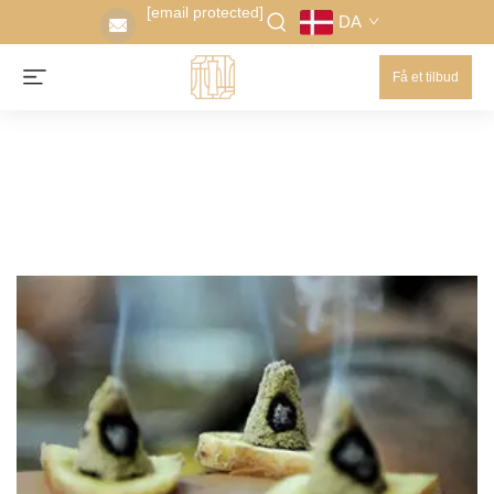
[email protected]
DA
Få et tilbud