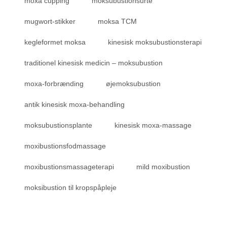
moxa cupping
moksubustionsurte
mugwort-stikker
moksa TCM
kegleformet moksa
kinesisk moksubustionsterapi
traditionel kinesisk medicin – moksubustion
moxa-forbrænding
øjemoksubustion
antik kinesisk moxa-behandling
moksubustionsplante
kinesisk moxa-massage
moxibustionsfodmassage
moxibustionsmassageterapi
mild moxibustion
moksibustion til kropspåpleje