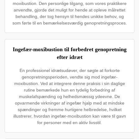
moxibustion. Den personlige tilgang, som vores praktikere
anvendte, gjorde det muligt for hende at opleve målrettet
behandling, der tog hensyn til hendes unikke behov, og
som førte til en bemærkelsesværdig genopretningsproces.
Ingefær-moxibustion til forbedret genopretning
efter idræt
En professionel idrætsudøver, der søgte at forkorte
genopretningsperioden, vendte sig mod ingefær-
moxibustion. Ved at integrere denne praksis i sin daglige
rutine bemærkede hun en tydelig forbedring af
muskelafspænding og helhedsmæssig ydeevne. De
opvarmende virkninger af ingefær hjalp med at mindske
spændinger og fremme hurtigere helbredelse, hvilket
illustrerer, hvordan ingefær-moxibustion kan være til gavn
for personer med en aktiv livsstil.