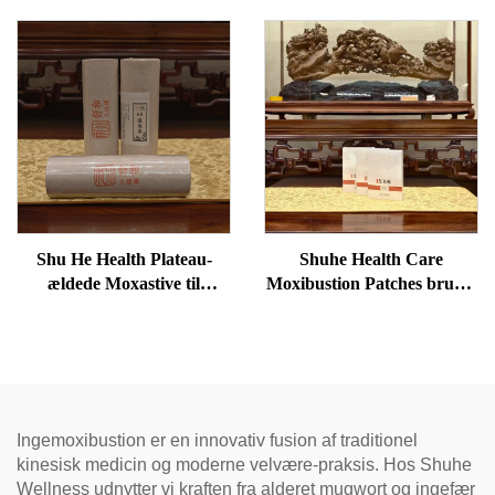
Shu He Health Plateau-
Shuhe Health Care
ældede Moxastive til
Moxibustion Patches bruges
velvære, fjernelse af
til at reducere poser under
fugtighed og opvarmning af
øjnene, genoprette vitalitet
meridianer
og fjerne blokader i
meridianer.
Ingemoxibustion er en innovativ fusion af traditionel
kinesisk medicin og moderne velvære-praksis. Hos Shuhe
Wellness udnytter vi kraften fra alderet mugwort og ingefær