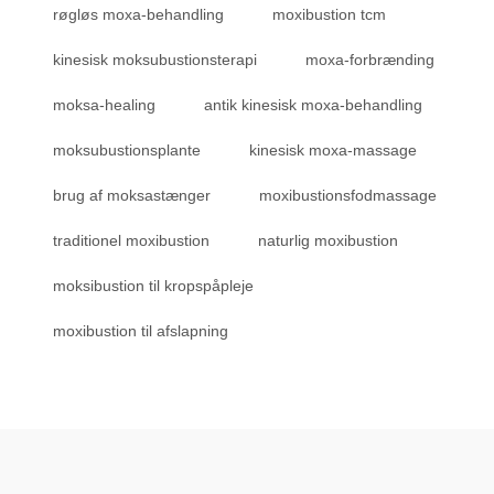
røgløs moxa-behandling
moxibustion tcm
kinesisk moksubustionsterapi
moxa-forbrænding
moksa-healing
antik kinesisk moxa-behandling
moksubustionsplante
kinesisk moxa-massage
brug af moksastænger
moxibustionsfodmassage
traditionel moxibustion
naturlig moxibustion
moksibustion til kropspåpleje
moxibustion til afslapning