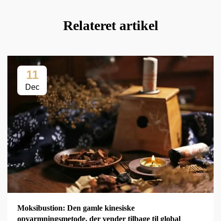
Relateret artikel
11
Dec
Moksibustion: Den gamle kinesiske
opvarmningsmetode, der vender tilbage til global