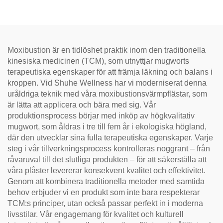
svullnader under ögonen,
återställa vitalitet och
avblockera meridianer.
Moxibustion är en tidlöshet praktik inom den traditionella
kinesiska medicinen (TCM), som utnyttjar mugworts
terapeutiska egenskaper för att främja läkning och balans i
kroppen. Vid Shuhe Wellness har vi moderniserat denna
uråldriga teknik med våra moxibustionsvärmpflästar, som
är lätta att applicera och bära med sig. Vår
produktionsprocess börjar med inköp av högkvalitativ
mugwort, som åldras i tre till fem år i ekologiska högland,
där den utvecklar sina fulla terapeutiska egenskaper. Varje
steg i vår tillverkningsprocess kontrolleras noggrant – från
råvaruval till det slutliga produkten – för att säkerställa att
våra plåster levererar konsekvent kvalitet och effektivitet.
Genom att kombinera traditionella metoder med samtida
behov erbjuder vi en produkt som inte bara respekterar
TCM:s principer, utan också passar perfekt in i moderna
livsstilar. Vår engagemang för kvalitet och kulturell