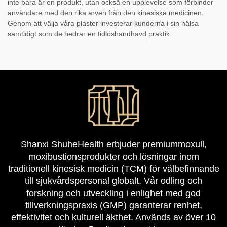
inte bara är en produkt, utan också en upplevelse som förbinder
användare med den rika arven från den kinesiska medicinen.
Genom att välja våra plaster investerar kunderna i sin hälsa
samtidigt som de hedrar en tidlöshandhavd praktik.
Shanxi ShuheHealth erbjuder premiummoxull,
moxibustionsprodukter och lösningar inom
traditionell kinesisk medicin (TCM) för välbefinnande
till sjukvårdspersonal globalt. Vår odling och
forskning och utveckling i enlighet med god
tillverkningspraxis (GMP) garanterar renhet,
effektivitet och kulturell äkthet. Används av över 10