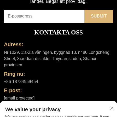
länder. Begär ett prov idag.
KONTAKTA OSS
Adress:
Nr 1029, 1:a-2:a våningen, byggnad 13, nr 80 Longcheng
Street, Xiaodian-distriktet, Taiyuan-staden, Shanxi-
provinsen
Ring nu:
+86-18734559454
E-post:
[email protected]
We value your privacy
We use cookies and similar tools to provide our services. If you