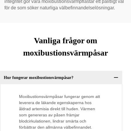
integritet gör våra moxibustionsvärmpflästar ett pålitligt val
för de som söker naturliga välbefinnandelselösningar.
Vanliga frågor om
moxibustionsvärmpåsar
Hur fungerar moxibustionsvärmpåsar?
Moxibustionsvärmpåsar fungerar genom att
leverera de läkande egenskaperna hos
åldrad artemisia direkt till huden. Värmen
som genereras av påsen främjar
blodcirkulationen, lindrar smärta och
förbättrar den allmänna välbefinnandet.