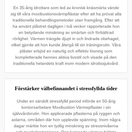
En 35-årig idrottare som led av kronisk knäsmärta vände
sig till våra moxibustionsvärmpflästar efter att ha prövat alla
traditionella behandlingsmetoder utan framgång. Efter att
ha använt plåstret dagligen i två veckor rapporterade hon
en betydande minskning av smärtan och förbättrad
rörlighet. Värmen trängde djupt in och lindrade obehaget,
vilket gjorde att hon kunde återgå till sin träningsrutin. Våra
plåster erbjöd en naturlig och effektiv lösning som
kompletterade hennes aktiva livsstil och visade på den
traditionella helandets kraft inom modern idrottssjukvård.
Förstärker välbefinnandet i stressfyllda tider
Under en särskilt stressfylld period införde en 50-årig
kontorsarbetare Moxibustion Värmepflaster i sin
självvårdsrutin. Hon applicerade pflasterna på ryggen och
axlarna, områden där hon upplevde spänning. Inom några
dagar märkte hon en tydlig minskning av stressnivåerna