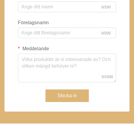
0/100
Företagsnamn
0/200
Meddelande
0/1000
Skicka in