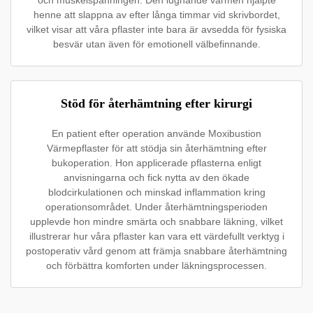
och muskelspänningen. Den lugnande värmen hjälpte
henne att slappna av efter långa timmar vid skrivbordet,
vilket visar att våra pflaster inte bara är avsedda för fysiska
besvär utan även för emotionell välbefinnande.
Stöd för återhämtning efter kirurgi
En patient efter operation använde Moxibustion
Värmepflaster för att stödja sin återhämtning efter
bukoperation. Hon applicerade pflasterna enligt
anvisningarna och fick nytta av den ökade
blodcirkulationen och minskad inflammation kring
operationsområdet. Under återhämtningsperioden
upplevde hon mindre smärta och snabbare läkning, vilket
illustrerar hur våra pflaster kan vara ett värdefullt verktyg i
postoperativ vård genom att främja snabbare återhämtning
och förbättra komforten under läkningsprocessen.