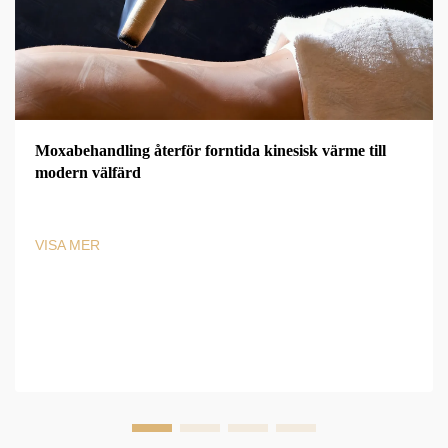
Moxabehandling återför forntida kinesisk värme till
modern välfärd
VISA MER