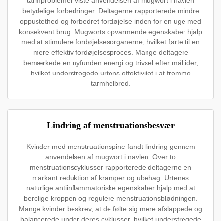
tarmproblemer viste anvendelsen af mugwort i navlen
betydelige forbedringer. Deltagerne rapporterede mindre
oppustethed og forbedret fordøjelse inden for en uge med
konsekvent brug. Mugworts opvarmende egenskaber hjalp
med at stimulere fordøjelsesorganerne, hvilket førte til en
mere effektiv fordøjelsesproces. Mange deltagere
bemærkede en nyfunden energi og trivsel efter måltider,
hvilket understregede urtens effektivitet i at fremme
tarmhelbred.
Lindring af menstruationsbesvær
Kvinder med menstruationspine fandt lindring gennem
anvendelsen af mugwort i navlen. Over to
menstruationscyklusser rapporterede deltagerne en
markant reduktion af kramper og ubehag. Urtenes
naturlige antiinflammatoriske egenskaber hjalp med at
berolige kroppen og regulere menstruationsblødningen.
Mange kvinder beskrev, at de følte sig mere afslappede og
balancerede under deres cyklusser, hvilket understregede