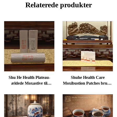
Relaterede produkter
Shu He Health Plateau-
Shuhe Health Care
ældede Moxastive til
Moxibustion Patches bruges
velvære, fjernelse af
til at reducere poser under
fugtighed og opvarmning af
øjnene, genoprette vitalitet
meridianer
og fjerne blokader i
meridianer.