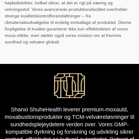
højdedistrikter, hvilket sikrer, at det er rigt på næring og
virkningsstof. Vores avancerede produktionsfacilitet overholder
strenge kvalitetskontrolforanstaltninger – fra
råmaterialeudvælgelse til endelig emballage af produktet. Denne
forpligtelse til kvalitet garanterer ikke kun effektiviteten af vores
moxa-stikke, men støtter også vores mission om at fremme
sundhed og velvære globalt.
Shanxi ShuheHealth leverer premium-moxauld,
moxabustionsprodukter og TCM-velværeløsninger til
sundhedsplejeydelere verden over. Vores GMP-
kompatible dyrkning og forskning og udvikling sikrer