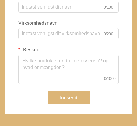
0/100
Virksomhedsnavn
0/200
Besked
0/1000
Indsend