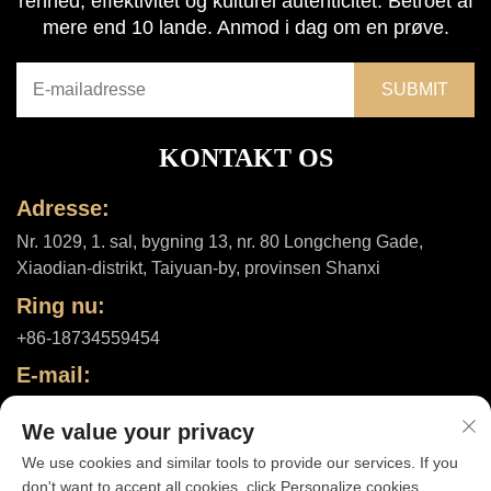
renhed, effektivitet og kulturel autenticitet. Betroet af
mere end 10 lande. Anmod i dag om en prøve.
KONTAKT OS
Adresse:
Nr. 1029, 1. sal, bygning 13, nr. 80 Longcheng Gade,
Xiaodian-distrikt, Taiyuan-by, provinsen Shanxi
Ring nu:
+86-18734559454
E-mail:
[email protected]
We value your privacy
We use cookies and similar tools to provide our services. If you
don't want to accept all cookies, click Personalize cookies.
Ophavsret © 2025 af Shanxi ShuheHealth Co., Ltd. |
Privatlivspolitik