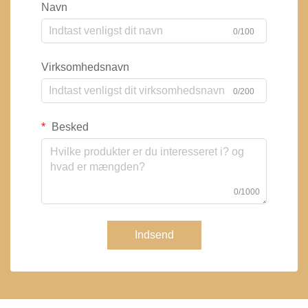
Navn
0/100
Virksomhedsnavn
0/200
Besked
0/1000
Indsend