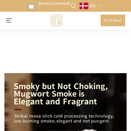
[email protected]
DA
Få et tilbud