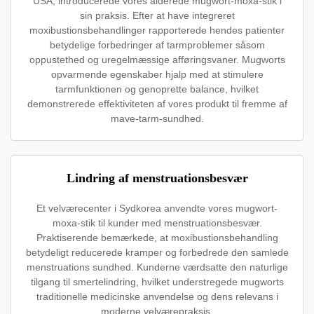
USA, introducerede vores alderede mugwort-moxa-stik i
sin praksis. Efter at have integreret
moxibustionsbehandlinger rapporterede hendes patienter
betydelige forbedringer af tarmproblemer såsom
oppustethed og uregelmæssige afføringsvaner. Mugworts
opvarmende egenskaber hjalp med at stimulere
tarmfunktionen og genoprette balance, hvilket
demonstrerede effektiviteten af vores produkt til fremme af
mave-tarm-sundhed.
Lindring af menstruationsbesvær
Et velværecenter i Sydkorea anvendte vores mugwort-
moxa-stik til kunder med menstruationsbesvær.
Praktiserende bemærkede, at moxibustionsbehandling
betydeligt reducerede kramper og forbedrede den samlede
menstruations sundhed. Kunderne værdsatte den naturlige
tilgang til smertelindring, hvilket understregede mugworts
traditionelle medicinske anvendelse og dens relevans i
moderne velværepraksis.