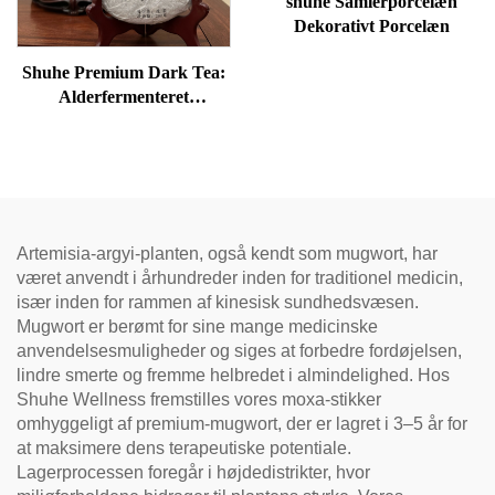
shuhe Samlerporcelæn
Dekorativt Porcelæn
Shuhe Premium Dark Tea:
Alderfermenteret
løsbladstee, autentisk
traditionel håndværk, mild
og blød, ideel til fordøjelse
og afspænding, naturlig
helbredstee
Artemisia-argyi-planten, også kendt som mugwort, har
været anvendt i århundreder inden for traditionel medicin,
især inden for rammen af kinesisk sundhedsvæsen.
Mugwort er berømt for sine mange medicinske
anvendelsesmuligheder og siges at forbedre fordøjelsen,
lindre smerte og fremme helbredet i almindelighed. Hos
Shuhe Wellness fremstilles vores moxa-stikker
omhyggeligt af premium-mugwort, der er lagret i 3–5 år for
at maksimere dens terapeutiske potentiale.
Lagerprocessen foregår i højdedistrikter, hvor