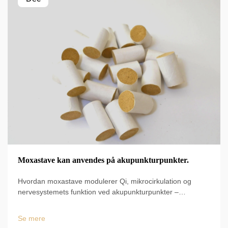
Moxastave kan anvendes på akupunkturpunkter.
Hvordan moxastave modulerer Qi, mikrocirkulation og
nervesystemets funktion ved akupunkturpunkter –
evidensbaseret protokol for sikkert og synergistisk brug
sammen med akupunktur. Download klinisk vejledning.
Se mere