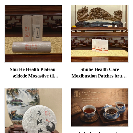
Shu He Health Plateau-
Shuhe Health Care
ældede Moxastive til
Moxibustion Patches bruges
velvære, fjernelse af
til at reducere poser under
fugtighed og opvarmning af
øjnene, genoprette vitalitet
meridianer
og fjerne blokader i
meridianer.