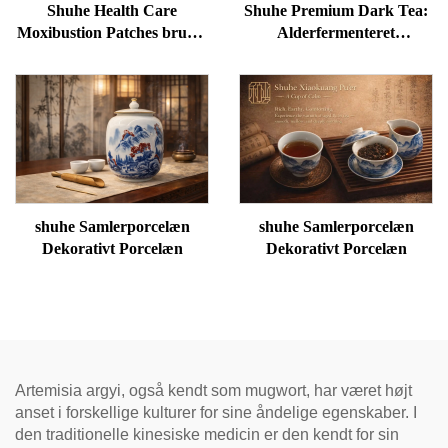
Shuhe Health Care
Shuhe Premium Dark Tea:
Moxibustion Patches bruges
Alderfermenteret
til at reducere poser under
løsbladstee, autentisk
øjnene, genoprette vitalitet
traditionel håndværk, mild
og fjerne blokader i
og blød, ideel til fordøjelse
meridianer.
og afspænding, naturlig
helbredstee
shuhe Samlerporcelæn
shuhe Samlerporcelæn
Dekorativt Porcelæn
Dekorativt Porcelæn
Artemisia argyi, også kendt som mugwort, har været højt
anset i forskellige kulturer for sine åndelige egenskaber. I
den traditionelle kinesiske medicin er den kendt for sin