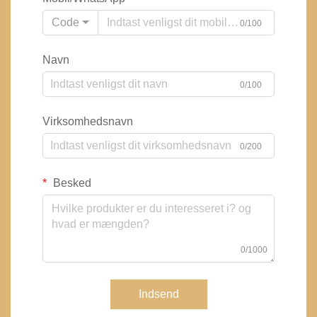
Code
0/100
Navn
0/100
Virksomhedsnavn
0/200
Besked
0/1000
Indsend