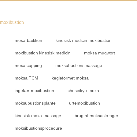
moxibustion
moxa-bækken
kinesisk medicin moxibustion
moxibustion kinesisk medicin
moksa mugwort
moxa cupping
moksubustionsmassage
moksa TCM
kegleformet moksa
ingefær-moxibustion
choseikyu-moxa
moksubustionsplante
urtemoxibustion
kinesisk moxa-massage
brug af moksastænger
moksibustionsprocedure