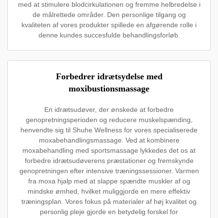
med at stimulere blodcirkulationen og fremme helbredelse i
de målrettede områder. Den personlige tilgang og
kvaliteten af vores produkter spillede en afgørende rolle i
denne kundes succesfulde behandlingsforløb.
Forbedrer idrætsydelse med
moxibustionsmassage
En idrætsudøver, der ønskede at forbedre
genopretningsperioden og reducere muskelspænding,
henvendte sig til Shuhe Wellness for vores specialiserede
moxabehandlingsmassage. Ved at kombinere
moxabehandling med sportsmassage lykkedes det os at
forbedre idrætsudøverens præstationer og fremskynde
genopretningen efter intensive træningssessioner. Varmen
fra moxa hjalp med at slappe spændte muskler af og
mindske ømhed, hvilket muliggjorde en mere effektiv
træningsplan. Vores fokus på materialer af høj kvalitet og
personlig pleje gjorde en betydelig forskel for