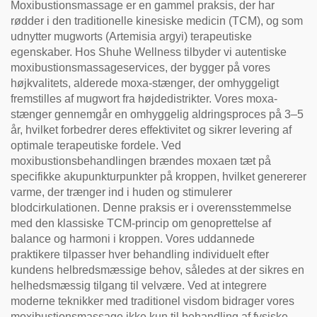
Moxibustionsmassage er en gammel praksis, der har
rødder i den traditionelle kinesiske medicin (TCM), og som
udnytter mugworts (Artemisia argyi) terapeutiske
egenskaber. Hos Shuhe Wellness tilbyder vi autentiske
moxibustionsmassageservices, der bygger på vores
højkvalitets, alderede moxa-stænger, der omhyggeligt
fremstilles af mugwort fra højdedistrikter. Vores moxa-
stænger gennemgår en omhyggelig aldringsproces på 3–5
år, hvilket forbedrer deres effektivitet og sikrer levering af
optimale terapeutiske fordele. Ved
moxibustionsbehandlingen brændes moxaen tæt på
specifikke akupunkturpunkter på kroppen, hvilket genererer
varme, der trænger ind i huden og stimulerer
blodcirkulationen. Denne praksis er i overensstemmelse
med den klassiske TCM-princip om genoprettelse af
balance og harmoni i kroppen. Vores uddannede
praktikere tilpasser hver behandling individuelt efter
kundens helbredsmæssige behov, således at der sikres en
helhedsmæssig tilgang til velvære. Ved at integrere
moderne teknikker med traditionel visdom bidrager vores
moxibustionsmassage ikke kun til behandling af fysiske