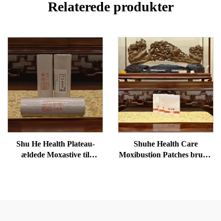
Relaterede produkter
Shu He Health Plateau-
Shuhe Health Care
ældede Moxastive til
Moxibustion Patches bruges
velvære, fjernelse af
til at reducere poser under
fugtighed og opvarmning af
øjnene, genoprette vitalitet
meridianer
og fjerne blokader i
meridianer.