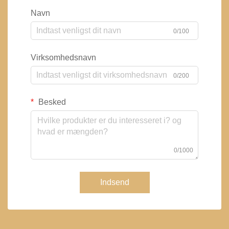
Navn
0/100
Virksomhedsnavn
0/200
Besked
0/1000
Indsend