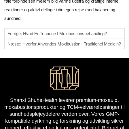
føle forbindelsen mellem blid varme udefra og kraftige interne
reaktioner og aktivt deltage i din egen rejse mod balance og
sundhed.
Forrige:
Hvad Er Trinnene I Moxibustionsbehandling?
Næste:
Hvorfor Anvendes Moxibustion I Traditionel Medicin?
Shanxi ShuheHealth leverer premium-moxauld,
moxabustionsprodukter og TCM-velværeløsninger til
sundhedsplejeydelere verden over. Vores GMP-
kompatible dyrkning og forskning og udvikling sikrer
renhed, effektivitet og kulturel autenticitet. Betroet af