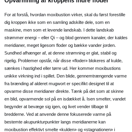
Opvarmning af kroppens indre floder
For at forstå, hvordan moxibustion virker, skal du først forestille
dig kroppen ikke som en samling adskilte dele, som en
maskine, men som et levende landskab. I dette landskab
strømmer energi – eller Qi – og blod gennem kanaler, der kaldes
meridianer, meget ligesom floder og bække vander jorden.
Sundhed afhænger af, at denne strømning er glat, stabil og
rigelig. Problemer opstår, når disse «floder» blokeres af kulde,
sænkes i hastighed eller tørre ud. Her kommer moxibustions
unikke virkning ind i spillet. Den blide, gennemtrængende varme
fra brænding af alderet mugwort er specifikt designet til at
opvarme disse meridianer direkte. Tænk på det som at skinne
en blid, opvarmende sol på en isdækket å. Isen smelter, vandet
begynder at bevæge sig igen, og livet vender tilbage til
bredderne. Ved at anvende denne fokuserede varme på
bestemte akupunkturpunkter langs meridianerne kan
moxibustion effektivt smelte «kulden» og «stagnationen» i