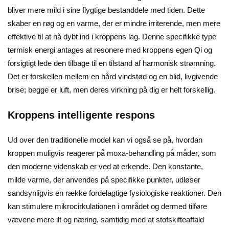
bliver mere mild i sine flygtige bestanddele med tiden. Dette
skaber en røg og en varme, der er mindre irriterende, men mere
effektive til at nå dybt ind i kroppens lag. Denne specifikke type
termisk energi antages at resonere med kroppens egen Qi og
forsigtigt lede den tilbage til en tilstand af harmonisk strømning.
Det er forskellen mellem en hård vindstød og en blid, livgivende
brise; begge er luft, men deres virkning på dig er helt forskellig.
Kroppens intelligente respons
Ud over den traditionelle model kan vi også se på, hvordan
kroppen muligvis reagerer på moxa-behandling på måder, som
den moderne videnskab er ved at erkende. Den konstante,
milde varme, der anvendes på specifikke punkter, udløser
sandsynligvis en række fordelagtige fysiologiske reaktioner. Den
kan stimulere mikrocirkulationen i området og dermed tilføre
vævene mere ilt og næring, samtidig med at stofskifteaffald