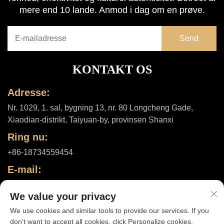
mere end 10 lande. Anmod i dag om en prøve.
KONTAKT OS
Adresse:
Nr. 1029, 1. sal, bygning 13, nr. 80 Longcheng Gade,
Xiaodian-distrikt, Taiyuan-by, provinsen Shanxi
Ring nu:
+86-18734559454
E-mail:
[email protected]
We value your privacy
We use cookies and similar tools to provide our services. If you
don't want to accept all cookies, click Personalize cookies.
Ophavsret © 2025 af Shanxi ShuheHealth Co., Ltd. |
Privatlivspolitik