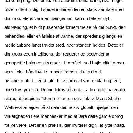
personlig sag. Det er ikke en ensrettet behandling, hvor noget
bliver udført
til
dig. I stedet indleder den en slags samtale med
din krop. Mens varmen trænger ind, kan du føle en dyb
afspænding, et blidt pulserende fornemmelse på det punkt, der
behandles, eller en følelse af varme, der spreder sig langs en
meridianbane langt fra det sted, hvor stangen holdes. Dette er
din krops egen intelligens, der reagerer og begynder at
genoprette balancen i sig selv. Formålet med højkvalitet moxa –
som f.eks. håndlavet stænger fremstillet af alderet,
højlandsmalurt – er at tale dette sprog af varme klart og rent,
uden forstyrrelser. Denne fokus på ægte, raffinerede materialer
sikrer, at terapiens "stemme" er ren og effektiv. Mens Shuhe
Wellness arbejder på at dele denne arv globalt, hjælper de i
virkeligheden flere mennesker med at lære dette gamle sprog
for velvære. Det er en praksis, der inviterer dig til at lytte indad,