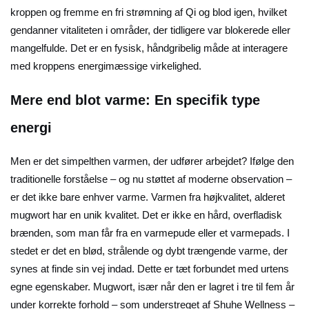
kroppen og fremme en fri strømning af Qi og blod igen, hvilket
gendanner vitaliteten i områder, der tidligere var blokerede eller
mangelfulde. Det er en fysisk, håndgribelig måde at interagere
med kroppens energimæssige virkelighed.
Mere end blot varme: En specifik type
energi
Men er det simpelthen varmen, der udfører arbejdet? Ifølge den
traditionelle forståelse – og nu støttet af moderne observation –
er det ikke bare enhver varme. Varmen fra højkvalitet, alderet
mugwort har en unik kvalitet. Det er ikke en hård, overfladisk
brænden, som man får fra en varmepude eller et varmepads. I
stedet er det en blød, strålende og dybt trængende varme, der
synes at finde sin vej indad. Dette er tæt forbundet med urtens
egne egenskaber. Mugwort, især når den er lagret i tre til fem år
under korrekte forhold – som understreget af Shuhe Wellness –