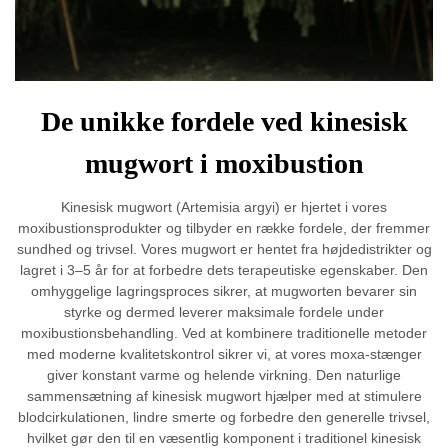
De unikke fordele ved kinesisk
mugwort i moxibustion
Kinesisk mugwort (Artemisia argyi) er hjertet i vores
moxibustionsprodukter og tilbyder en række fordele, der fremmer
sundhed og trivsel. Vores mugwort er hentet fra højdedistrikter og
lagret i 3–5 år for at forbedre dets terapeutiske egenskaber. Den
omhyggelige lagringsproces sikrer, at mugworten bevarer sin
styrke og dermed leverer maksimale fordele under
moxibustionsbehandling. Ved at kombinere traditionelle metoder
med moderne kvalitetskontrol sikrer vi, at vores moxa-stænger
giver konstant varme og helende virkning. Den naturlige
sammensætning af kinesisk mugwort hjælper med at stimulere
blodcirkulationen, lindre smerte og forbedre den generelle trivsel,
hvilket gør den til en væsentlig komponent i traditionel kinesisk