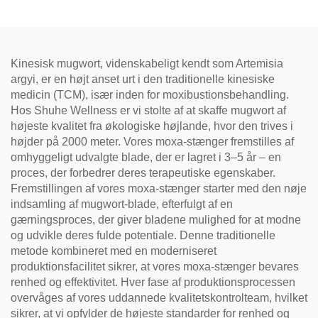
Kinesisk mugwort, videnskabeligt kendt som Artemisia
argyi, er en højt anset urt i den traditionelle kinesiske
medicin (TCM), især inden for moxibustionsbehandling.
Hos Shuhe Wellness er vi stolte af at skaffe mugwort af
højeste kvalitet fra økologiske højlande, hvor den trives i
højder på 2000 meter. Vores moxa-stænger fremstilles af
omhyggeligt udvalgte blade, der er lagret i 3–5 år – en
proces, der forbedrer deres terapeutiske egenskaber.
Fremstillingen af vores moxa-stænger starter med den nøje
indsamling af mugwort-blade, efterfulgt af en
gærningsproces, der giver bladene mulighed for at modne
og udvikle deres fulde potentiale. Denne traditionelle
metode kombineret med en moderniseret
produktionsfacilitet sikrer, at vores moxa-stænger bevares
renhed og effektivitet. Hver fase af produktionsprocessen
overvåges af vores uddannede kvalitetskontrolteam, hvilket
sikrer, at vi opfylder de højeste standarder for renhed og