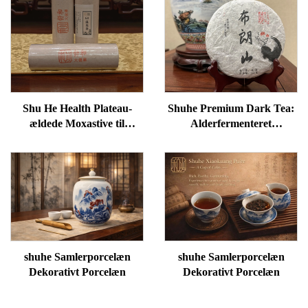
Shu He Health Plateau-
Shuhe Premium Dark Tea:
ældede Moxastive til
Alderfermenteret
velvære, fjernelse af
løsbladstee, autentisk
fugtighed og opvarmning af
traditionel håndværk, mild
meridianer
og blød, ideel til fordøjelse
og afspænding, naturlig
helbredstee
shuhe Samlerporcelæn
shuhe Samlerporcelæn
Dekorativt Porcelæn
Dekorativt Porcelæn