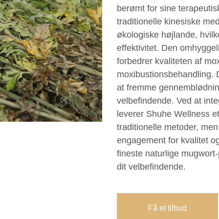
berømt for sine terapeuti
traditionelle kinesiske me
økologiske højlande, hvilke
effektivitet. Den omhyggel
forbedrer kvaliteten af m
moxibustionsbehandling. De
at fremme gennemblødning
velbefindende. Ved at in
leverer Shuhe Wellness et
traditionelle metoder, me
engagement for kvalitet og 
fineste naturlige mugwort
dit velbefindende.
Få et tilbud