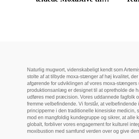
velvære, fjernelse af
løs
fugtighed og opvarmning
tra
af meridianer
mil
fordø
na
Naturlig mugwort, videnskabeligt kendt som Artemisi
stolte af at tilbyde moxa-stænger af høj kvalitet, d
afgørende for udviklingen af vores moxa-stængers 
produktionsanlæg er designet til at opretholde de hø
udføres med præcision. Vores uddannede fagfolk over
fremme velbefindende. Vi forstår, at velbefindende 
principperne i den traditionelle kinesiske medicin
mod en mangfoldig kundegruppe og sikrer, at alle 
globalt, forbliver vores engagement for kulturel inte
moxibustion med samfund verden over og give dem 