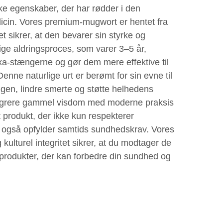
ske egenskaber, der har rødder i den
dicin. Vores premium-mugwort er hentet fra
t sikrer, at den bevarer sin styrke og
ige aldringsproces, som varer 3–5 år,
oxa-stængerne og gør dem mere effektive til
nne naturlige urt er berømt for sin evne til
en, lindre smerte og støtte helhedens
tegrere gammel visdom med moderne praksis
 produkt, der ikke kun respekterer
n også opfylder samtids sundhedskrav. Vores
kulturel integritet sikrer, at du modtager de
-produkter, der kan forbedre din sundhed og