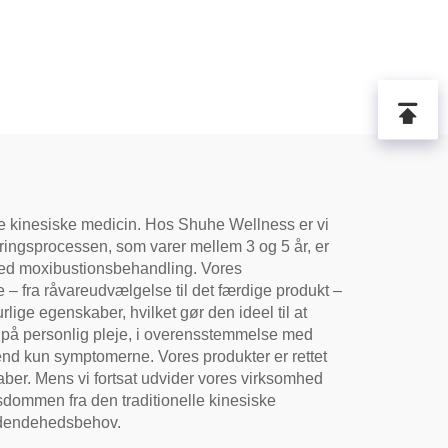
lle kinesiske medicin. Hos Shuhe Wellness er vi
ldringsprocessen, som varer mellem 3 og 5 år, er
 ved moxibustionsbehandling. Vores
e – fra råvareudvælgelse til det færdige produkt –
lige egenskaber, hvilket gør den ideel til at
ng på personlig pleje, i overensstemmelse med
end kun symptomerne. Vores produkter er rettet
ber. Mens vi fortsat udvider vores virksomhed
visdommen fra den traditionelle kinesiske
indendehedsbehov.