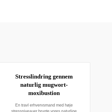
Stresslindring gennem
naturlig mugwort-
moxibustion
En travl erhvervsmand med høje
stressniveauer brugte vores naturlige