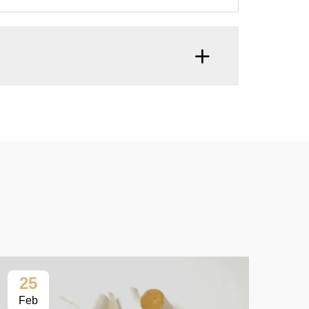
25
2
Feb
Fe