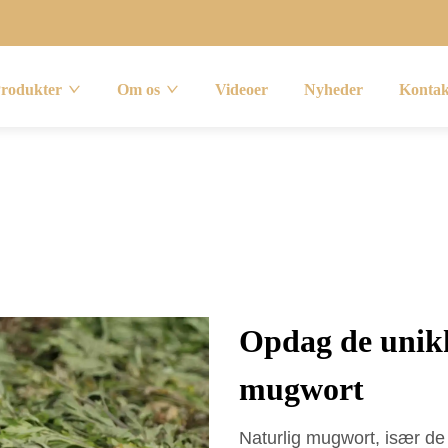
rodukter
Om os
Videoer
Nyheder
Kontak
Opdag de unikk
mugwort
Naturlig mugwort, især de