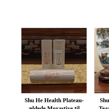
Shu He Health Plateau-
Shu
ældede Moxastive til
Tea