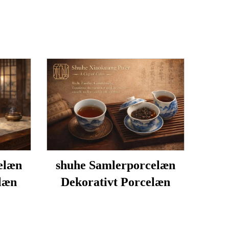
elæn
shuhe Samlerporcelæn
læn
Dekorativt Porcelæn