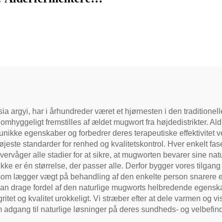
bladstee, autentisk
ditionel håndværk,
d og blød, ideel til
jelse og afspænding,
turlig helbredstee
a argyi, har i århundreder været et hjørnesten i den traditione
er omhyggeligt fremstilles af ældet mugwort fra højdedistrikter. A
unikke egenskaber og forbedrer deres terapeutiske effektivitet
jeste standarder for renhed og kvalitetskontrol. Hver enkelt fas
våger alle stadier for at sikre, at mugworten bevarer sine natur
ikke er én størrelse, der passer alle. Derfor bygger vores tilga
, som lægger vægt på behandling af den enkelte person snarere 
kan drage fordel af den naturlige mugworts helbredende egenska
gritet og kvalitet urokkeligt. Vi stræber efter at dele varmen og 
adgang til naturlige løsninger på deres sundheds- og velbef