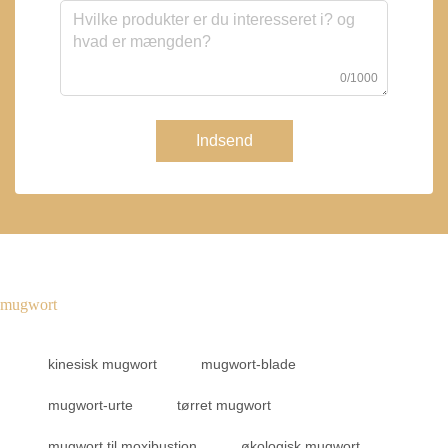
0/1000
Indsend
mugwort
kinesisk mugwort
mugwort-blade
mugwort-urte
tørret mugwort
mugwort til moxibustion
økologisk mugwort