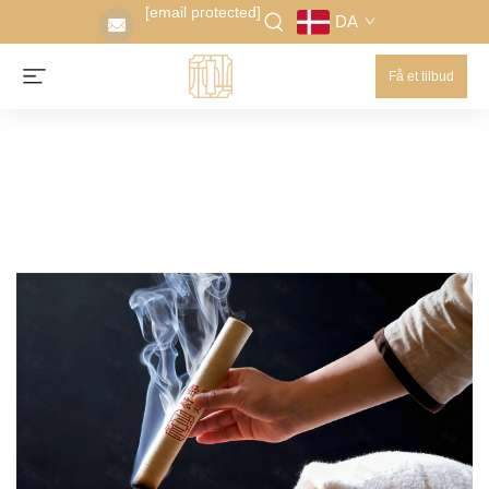
[email protected]
DA
Få et tilbud