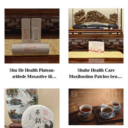
Shu He Health Plateau-
Shuhe Health Care
ældede Moxastive til
Moxibustion Patches bruges
velvære, fjernelse af
til at reducere poser under
fugtighed og opvarmning af
øjnene, genoprette vitalitet
meridianer
og fjerne blokader i
meridianer.