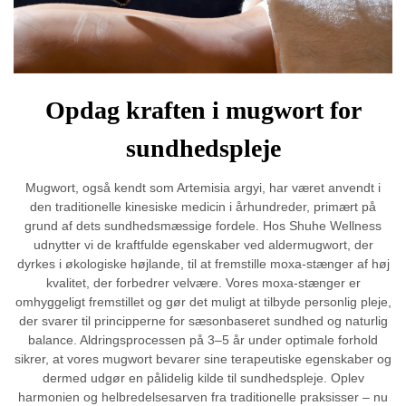
Opdag kraften i mugwort for
sundhedspleje
Mugwort, også kendt som Artemisia argyi, har været anvendt i
den traditionelle kinesiske medicin i århundreder, primært på
grund af dets sundhedsmæssige fordele. Hos Shuhe Wellness
udnytter vi de kraftfulde egenskaber ved aldermugwort, der
dyrkes i økologiske højlande, til at fremstille moxa-stænger af høj
kvalitet, der forbedrer velvære. Vores moxa-stænger er
omhyggeligt fremstillet og gør det muligt at tilbyde personlig pleje,
der svarer til principperne for sæsonbaseret sundhed og naturlig
balance. Aldringsprocessen på 3–5 år under optimale forhold
sikrer, at vores mugwort bevarer sine terapeutiske egenskaber og
dermed udgør en pålidelig kilde til sundhedspleje. Oplev
harmonien og helbredelsesarven fra traditionelle praksisser – nu