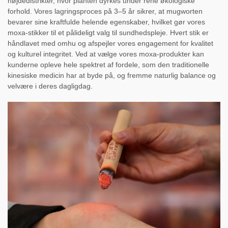
højdedistrikter, hvor planten dyrkes under rene økologiske
forhold. Vores lagringsproces på 3–5 år sikrer, at mugworten
bevarer sine kraftfulde helende egenskaber, hvilket gør vores
moxa-stikker til et pålideligt valg til sundhedspleje. Hvert stik er
håndlavet med omhu og afspejler vores engagement for kvalitet
og kulturel integritet. Ved at vælge vores moxa-produkter kan
kunderne opleve hele spektret af fordele, som den traditionelle
kinesiske medicin har at byde på, og fremme naturlig balance og
velvære i deres dagligdag.