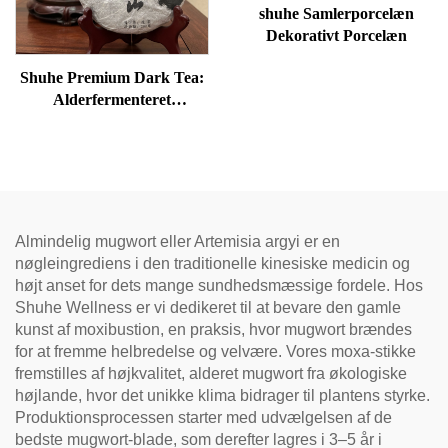
shuhe Samlerporcelæn
Dekorativt Porcelæn
Shuhe Premium Dark Tea:
Alderfermenteret
løsbladstee, autentisk
traditionel håndværk, mild
og blød, ideel til fordøjelse
og afspænding, naturlig
helbredstee
Almindelig mugwort eller Artemisia argyi er en
nøgleingrediens i den traditionelle kinesiske medicin og
højt anset for dets mange sundhedsmæssige fordele. Hos
Shuhe Wellness er vi dedikeret til at bevare den gamle
kunst af moxibustion, en praksis, hvor mugwort brændes
for at fremme helbredelse og velvære. Vores moxa-stikke
fremstilles af højkvalitet, alderet mugwort fra økologiske
højlande, hvor det unikke klima bidrager til plantens styrke.
Produktionsprocessen starter med udvælgelsen af de
bedste mugwort-blade, som derefter lagres i 3–5 år i