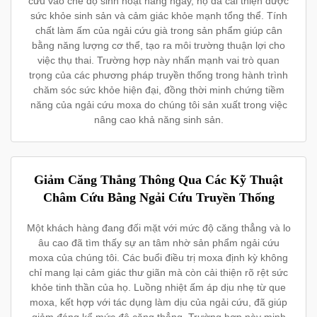
cứu vào chế độ sinh hoạt hàng ngày, họ đã cải thiện được
sức khỏe sinh sản và cảm giác khỏe mạnh tổng thể. Tính
chất làm ấm của ngải cứu già trong sản phẩm giúp cân
bằng năng lượng cơ thể, tạo ra môi trường thuận lợi cho
việc thụ thai. Trường hợp này nhấn mạnh vai trò quan
trọng của các phương pháp truyền thống trong hành trình
chăm sóc sức khỏe hiện đại, đồng thời minh chứng tiềm
năng của ngải cứu moxa do chúng tôi sản xuất trong việc
nâng cao khả năng sinh sản.
Giảm Căng Thẳng Thông Qua Các Kỹ Thuật
Châm Cứu Bằng Ngải Cứu Truyền Thống
Một khách hàng đang đối mặt với mức độ căng thẳng và lo
âu cao đã tìm thấy sự an tâm nhờ sản phẩm ngải cứu
moxa của chúng tôi. Các buổi điều trị moxa định kỳ không
chỉ mang lại cảm giác thư giãn mà còn cải thiện rõ rệt sức
khỏe tinh thần của họ. Luồng nhiệt ấm áp dịu nhẹ từ que
moxa, kết hợp với tác dụng làm dịu của ngải cứu, đã giúp
giảm đáng kể mức độ căng thẳng. Trường hợp này minh