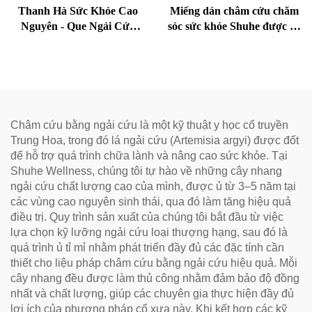
Thanh Hà Sức Khỏe Cao
Miếng dán châm cứu chăm
Nguyên - Que Ngải Cứu
sóc sức khỏe Shuhe được sử
Lão Hóa Cho Sức Khỏe,
dụng để giảm bọng mắt,
Loại Bỏ Ẩm Và Làm Ấm
phục hồi sinh lực và thông
Kinh Mạch
kinh lạc.
Châm cứu bằng ngải cứu là một kỹ thuật y học cổ truyền
Trung Hoa, trong đó lá ngải cứu (Artemisia argyi) được đốt
để hỗ trợ quá trình chữa lành và nâng cao sức khỏe. Tại
Shuhe Wellness, chúng tôi tự hào về những cây nhang
ngải cứu chất lượng cao của mình, được ủ từ 3–5 năm tại
các vùng cao nguyên sinh thái, qua đó làm tăng hiệu quả
điều trị. Quy trình sản xuất của chúng tôi bắt đầu từ việc
lựa chọn kỹ lưỡng ngải cứu loại thượng hạng, sau đó là
quá trình ủ tỉ mỉ nhằm phát triển đầy đủ các đặc tính cần
thiết cho liệu pháp châm cứu bằng ngải cứu hiệu quả. Mỗi
cây nhang đều được làm thủ công nhằm đảm bảo độ đồng
nhất và chất lượng, giúp các chuyên gia thực hiện đầy đủ
lợi ích của phương pháp cổ xưa này. Khi kết hợp các kỹ