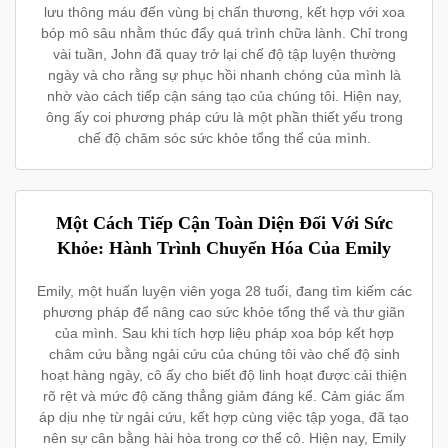
lưu thông máu đến vùng bị chấn thương, kết hợp với xoa
bóp mô sâu nhằm thúc đẩy quá trình chữa lành. Chỉ trong
vài tuần, John đã quay trở lại chế độ tập luyện thường
ngày và cho rằng sự phục hồi nhanh chóng của mình là
nhờ vào cách tiếp cận sáng tạo của chúng tôi. Hiện nay,
ông ấy coi phương pháp cứu là một phần thiết yếu trong
chế độ chăm sóc sức khỏe tổng thể của mình.
Một Cách Tiếp Cận Toàn Diện Đối Với Sức
Khỏe: Hành Trình Chuyển Hóa Của Emily
Emily, một huấn luyện viên yoga 28 tuổi, đang tìm kiếm các
phương pháp để nâng cao sức khỏe tổng thể và thư giãn
của mình. Sau khi tích hợp liệu pháp xoa bóp kết hợp
châm cứu bằng ngải cứu của chúng tôi vào chế độ sinh
hoạt hàng ngày, cô ấy cho biết độ linh hoạt được cải thiện
rõ rệt và mức độ căng thẳng giảm đáng kể. Cảm giác ấm
áp dịu nhẹ từ ngải cứu, kết hợp cùng việc tập yoga, đã tạo
nên sự cân bằng hài hòa trong cơ thể cô. Hiện nay, Emily