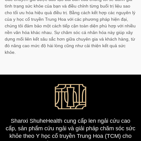
tình trạng sức khỏe của bạn và điều chỉnh từng buổi trị liệu sao
cho tối ưu hóa hiệu quả điều trị. Bằng cách kết hợp các nguyên lý
của y học cổ truyền Trung Hoa với các phương pháp hiện đại,
chúng tôi đảm bảo một cách tiếp cận toàn diện phù hợp với nhiều
nền văn hóa khác nhau. Sự chăm sóc cá nhân hóa này giúp xây
dựng mối liên kết sâu sắc hơn giữa chuyên gia và khách hàng, từ
đó nâng cao mức độ hài lòng cũng như cải thiện kết quả sức
khỏe.
Shanxi ShuheHealth cung cấp len ngải cứu cao
cấp, sản phẩm cứu ngải và giải pháp chăm sóc sức
khỏe theo Y học cổ truyền Trung Hoa (TCM) cho