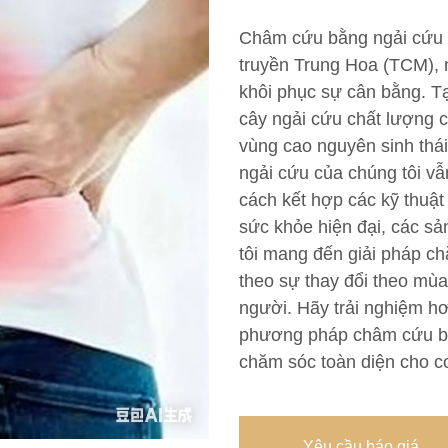
Châm cứu bằng ngải cứu là
truyền Trung Hoa (TCM), 
khôi phục sự cân bằng. T
cây ngải cứu chất lượng 
vùng cao nguyên sinh thái
ngải cứu của chúng tôi vẫn
cách kết hợp các kỹ thuậ
sức khỏe hiện đại, các s
tôi mang đến giải pháp ch
theo sự thay đổi theo mùa
người. Hãy trải nghiệm hơ
phương pháp châm cứu bằ
chăm sóc toàn diện cho cơ
Yêu cầu báo giá