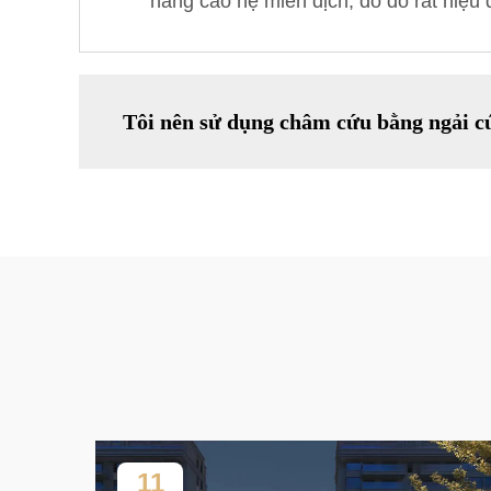
nâng cao hệ miễn dịch, do đó rất hiệu 
Tôi nên sử dụng châm cứu bằng ngải cứ
11