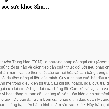
 sóc sức khỏe Shuhe
c sử dụng để giảm
 mắt, phục hồi sinh
 và thông kinh lạc.
 truyền Trung Hoa (TCM), là phương pháp đốt ngải cứu (Artemis
chúng tôi tự hào về cách tiếp cận chân thực đối với liệu pháp
hấn mạnh vai trò then chốt của sự hài hòa và cân bằng trong 
ối đa tiềm năng trị liệu của mình. Quy trình sản xuất bắt đầu 
mạnh mẽ trong điều kiện tối ưu. Sau khi thu hoạch, ngải cứu trả
ngải cứu tại cơ sở hiện đại của chúng tôi. Cam kết về vệ sinh v
vi hoạt động ra toàn cầu, chúng tôi vẫn luôn kiên định sứ mệnh
hế giới. Dù bạn đang tìm kiếm giải pháp giảm đau, quản lý că
ành cùng bạn trên hành trình chăm sóc sức khỏe. Hãy trải nghi