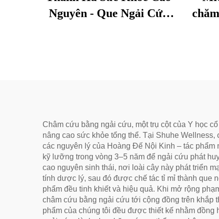
Nguyên - Que Ngải Cứu
chăm
Lão Hóa Cho Sức Khỏe,
đượ
Loại Bỏ Ẩm Và Làm Ấm
bọng
Kinh Mạch
lực
Châm cứu bằng ngải cứu, một trụ cột của Y học cổ
nâng cao sức khỏe tổng thể. Tại Shuhe Wellness, 
các nguyên lý của Hoàng Đế Nội Kinh – tác phẩm n
kỹ lưỡng trong vòng 3–5 năm để ngải cứu phát huy t
cao nguyên sinh thái, nơi loài cây này phát triển 
tính dược lý, sau đó được chế tác tỉ mỉ thành que 
phẩm đều tinh khiết và hiệu quả. Khi mở rộng phạm 
châm cứu bằng ngải cứu tới cộng đồng trên khắp t
phẩm của chúng tôi đều được thiết kế nhằm đồng h