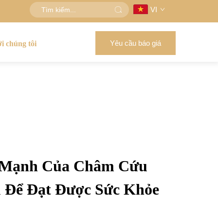
VI
Yêu cầu báo giá
ới chúng tôi
 Mạnh Của Châm Cứu
 Để Đạt Được Sức Khỏe