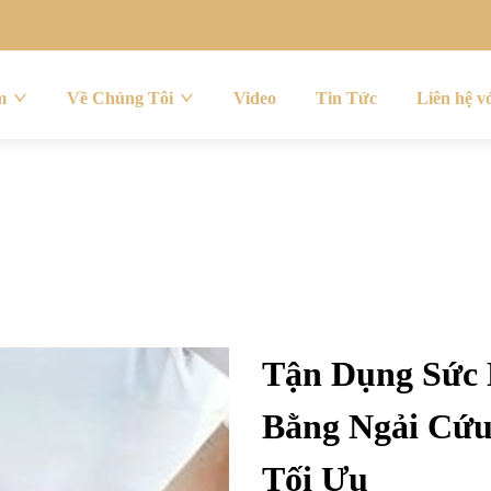
m
Về Chúng Tôi
Video
Tin Tức
Liên hệ v
Tận Dụng Sức
Bằng Ngải Cứu
Tối Ưu