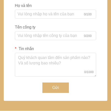
Họ và tên
0/100
Tên công ty
0/200
Tin nhắn
0/1000
Gửi