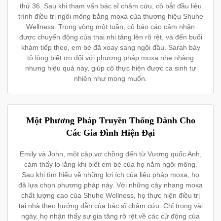
thứ 36. Sau khi tham vấn bác sĩ châm cứu, cô bắt đầu liệu
trình điều trị ngôi mông bằng moxa của thương hiệu Shuhe
Wellness. Trong vòng một tuần, cô báo cáo cảm nhận
được chuyển động của thai nhi tăng lên rõ rệt, và đến buổi
khám tiếp theo, em bé đã xoay sang ngôi đầu. Sarah bày
tỏ lòng biết ơn đối với phương pháp moxa nhẹ nhàng
nhưng hiệu quả này, giúp cô thực hiện được ca sinh tự
nhiên như mong muốn.
Một Phương Pháp Truyền Thống Dành Cho
Các Gia Đình Hiện Đại
Emily và John, một cặp vợ chồng đến từ Vương quốc Anh,
cảm thấy lo lắng khi biết em bé của họ nằm ngôi mông.
Sau khi tìm hiểu về những lợi ích của liệu pháp moxa, họ
đã lựa chọn phương pháp này. Với những cây nhang moxa
chất lượng cao của Shuhe Wellness, họ thực hiện điều trị
tại nhà theo hướng dẫn của bác sĩ châm cứu. Chỉ trong vài
ngày, họ nhận thấy sự gia tăng rõ rệt về các cử động của