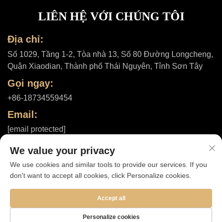
LIÊN HỆ VỚI CHÚNG TÔI
Địa chỉ:
Số 1029, Tầng 1-2, Tòa nhà 13, Số 80 Đường Longcheng,
Quận Xiaodian, Thành phố Thái Nguyên, Tỉnh Sơn Tây
Gọi ngay:
+86-18734559454
Email:
[email protected]
We value your privacy
We use cookies and similar tools to provide our services. If you
Bản quyền © 2025 bởi Công ty TNHH Shanxi ShuheHealth |
Chính
don't want to accept all cookies, click Personalize cookies.
sách bảo mật
Accept all
Personalize cookies