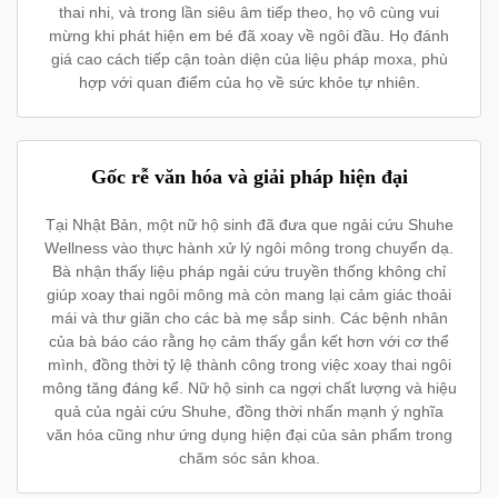
thai nhi, và trong lần siêu âm tiếp theo, họ vô cùng vui
mừng khi phát hiện em bé đã xoay về ngôi đầu. Họ đánh
giá cao cách tiếp cận toàn diện của liệu pháp moxa, phù
hợp với quan điểm của họ về sức khỏe tự nhiên.
Gốc rễ văn hóa và giải pháp hiện đại
Tại Nhật Bản, một nữ hộ sinh đã đưa que ngải cứu Shuhe
Wellness vào thực hành xử lý ngôi mông trong chuyển dạ.
Bà nhận thấy liệu pháp ngải cứu truyền thống không chỉ
giúp xoay thai ngôi mông mà còn mang lại cảm giác thoải
mái và thư giãn cho các bà mẹ sắp sinh. Các bệnh nhân
của bà báo cáo rằng họ cảm thấy gắn kết hơn với cơ thể
mình, đồng thời tỷ lệ thành công trong việc xoay thai ngôi
mông tăng đáng kể. Nữ hộ sinh ca ngợi chất lượng và hiệu
quả của ngải cứu Shuhe, đồng thời nhấn mạnh ý nghĩa
văn hóa cũng như ứng dụng hiện đại của sản phẩm trong
chăm sóc sản khoa.