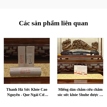
Các sản phẩm liên quan
Thanh Hà Sức Khỏe Cao
Miếng dán châm cứu chăm
Nguyên - Que Ngải Cứu
sóc sức khỏe Shuhe được sử
Lão Hóa Cho Sức Khỏe,
dụng để giảm bọng mắt,
Loại Bỏ Ẩm Và Làm Ấm
phục hồi sinh lực và thông