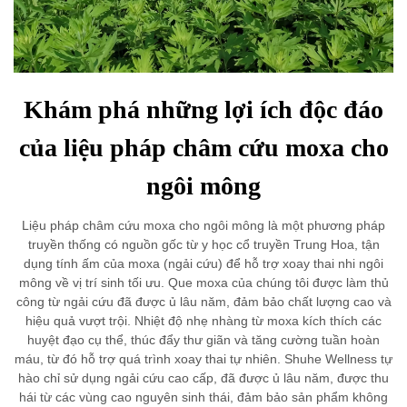
Khám phá những lợi ích độc đáo
của liệu pháp châm cứu moxa cho
ngôi mông
Liệu pháp châm cứu moxa cho ngôi mông là một phương pháp
truyền thống có nguồn gốc từ y học cổ truyền Trung Hoa, tận
dụng tính ấm của moxa (ngải cứu) để hỗ trợ xoay thai nhi ngôi
mông về vị trí sinh tối ưu. Que moxa của chúng tôi được làm thủ
công từ ngải cứu đã được ủ lâu năm, đảm bảo chất lượng cao và
hiệu quả vượt trội. Nhiệt độ nhẹ nhàng từ moxa kích thích các
huyệt đạo cụ thể, thúc đẩy thư giãn và tăng cường tuần hoàn
máu, từ đó hỗ trợ quá trình xoay thai tự nhiên. Shuhe Wellness tự
hào chỉ sử dụng ngải cứu cao cấp, đã được ủ lâu năm, được thu
hái từ các vùng cao nguyên sinh thái, đảm bảo sản phẩm không