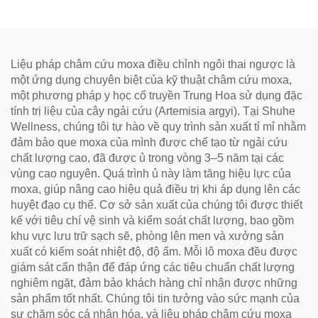
Kinh Mạch
kinh lạc.
Liệu pháp châm cứu moxa điều chỉnh ngôi thai ngược là
một ứng dụng chuyên biệt của kỹ thuật châm cứu moxa,
một phương pháp y học cổ truyền Trung Hoa sử dụng đặc
tính trị liệu của cây ngải cứu (Artemisia argyi). Tại Shuhe
Wellness, chúng tôi tự hào về quy trình sản xuất tỉ mỉ nhằm
đảm bảo que moxa của mình được chế tạo từ ngải cứu
chất lượng cao, đã được ủ trong vòng 3–5 năm tại các
vùng cao nguyên. Quá trình ủ này làm tăng hiệu lực của
moxa, giúp nâng cao hiệu quả điều trị khi áp dụng lên các
huyệt đạo cụ thể. Cơ sở sản xuất của chúng tôi được thiết
kế với tiêu chí vệ sinh và kiểm soát chất lượng, bao gồm
khu vực lưu trữ sạch sẽ, phòng lên men và xưởng sản
xuất có kiểm soát nhiệt độ, độ ẩm. Mỗi lô moxa đều được
giám sát cẩn thận để đáp ứng các tiêu chuẩn chất lượng
nghiêm ngặt, đảm bảo khách hàng chỉ nhận được những
sản phẩm tốt nhất. Chúng tôi tin tưởng vào sức mạnh của
sự chăm sóc cá nhân hóa, và liệu pháp châm cứu moxa