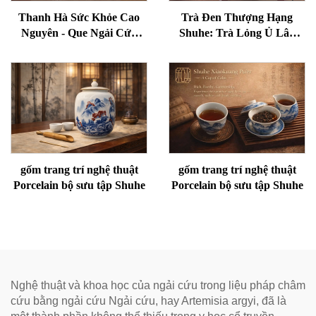
Thanh Hà Sức Khỏe Cao
Trà Đen Thượng Hạng
Nguyên - Que Ngải Cứu
Shuhe: Trà Lỏng Ủ Lâu
Lão Hóa Cho Sức Khỏe,
Năm, Nghệ Thuật Truyền
Loại Bỏ Ẩm Và Làm Ấm
Thống Chính Hiệu, Vị Mềm
Kinh Mạch
Mại và Trơn Tru, Lý Tưởng
để Hỗ Trợ Tiêu Hóa và Thư
Giãn, Trà Sức Khỏe Tự
Nhiên
gốm trang trí nghệ thuật
gốm trang trí nghệ thuật
Porcelain bộ sưu tập Shuhe
Porcelain bộ sưu tập Shuhe
Nghệ thuật và khoa học của ngải cứu trong liệu pháp châm
cứu bằng ngải cứu Ngải cứu, hay Artemisia argyi, đã là