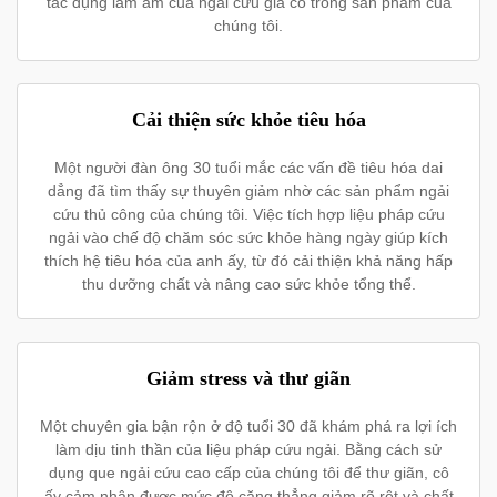
tác dụng làm ấm của ngải cứu già có trong sản phẩm của
chúng tôi.
Cải thiện sức khỏe tiêu hóa
Một người đàn ông 30 tuổi mắc các vấn đề tiêu hóa dai
dẳng đã tìm thấy sự thuyên giảm nhờ các sản phẩm ngải
cứu thủ công của chúng tôi. Việc tích hợp liệu pháp cứu
ngải vào chế độ chăm sóc sức khỏe hàng ngày giúp kích
thích hệ tiêu hóa của anh ấy, từ đó cải thiện khả năng hấp
thu dưỡng chất và nâng cao sức khỏe tổng thể.
Giảm stress và thư giãn
Một chuyên gia bận rộn ở độ tuổi 30 đã khám phá ra lợi ích
làm dịu tinh thần của liệu pháp cứu ngải. Bằng cách sử
dụng que ngải cứu cao cấp của chúng tôi để thư giãn, cô
ấy cảm nhận được mức độ căng thẳng giảm rõ rệt và chất