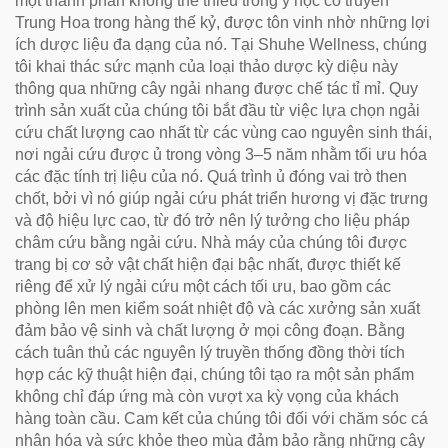
một thành phần không thể thiếu trong y học cổ truyền
Trung Hoa trong hàng thế kỷ, được tôn vinh nhờ những lợi
ích dược liệu đa dạng của nó. Tại Shuhe Wellness, chúng
tôi khai thác sức mạnh của loại thảo dược kỳ diệu này
thông qua những cây ngải nhang được chế tác tỉ mỉ. Quy
trình sản xuất của chúng tôi bắt đầu từ việc lựa chọn ngải
cứu chất lượng cao nhất từ các vùng cao nguyên sinh thái,
nơi ngải cứu được ủ trong vòng 3–5 năm nhằm tối ưu hóa
các đặc tính trị liệu của nó. Quá trình ủ đóng vai trò then
chốt, bởi vì nó giúp ngải cứu phát triển hương vị đặc trưng
và độ hiệu lực cao, từ đó trở nên lý tưởng cho liệu pháp
châm cứu bằng ngải cứu. Nhà máy của chúng tôi được
trang bị cơ sở vật chất hiện đại bậc nhất, được thiết kế
riêng để xử lý ngải cứu một cách tối ưu, bao gồm các
phòng lên men kiểm soát nhiệt độ và các xưởng sản xuất
đảm bảo vệ sinh và chất lượng ở mọi công đoạn. Bằng
cách tuân thủ các nguyên lý truyền thống đồng thời tích
hợp các kỹ thuật hiện đại, chúng tôi tạo ra một sản phẩm
không chỉ đáp ứng mà còn vượt xa kỳ vọng của khách
hàng toàn cầu. Cam kết của chúng tôi đối với chăm sóc cá
nhân hóa và sức khỏe theo mùa đảm bảo rằng những cây