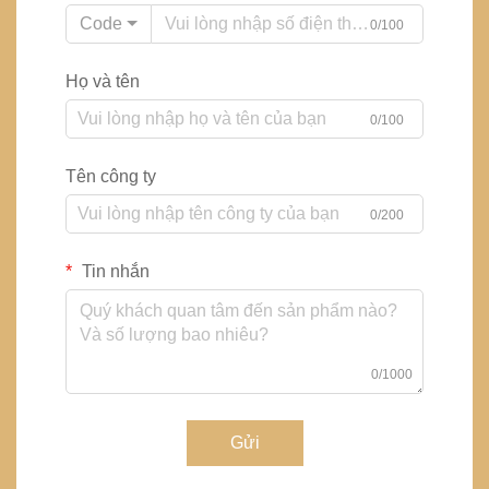
Code
0/100
Họ và tên
0/100
Tên công ty
0/200
Tin nhắn
0/1000
Gửi