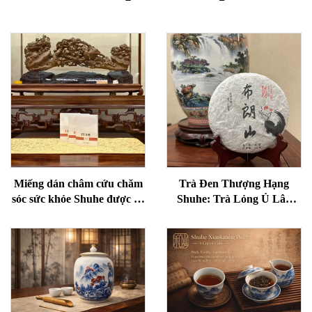
Miếng dán châm cứu chăm
Trà Đen Thượng Hạng
sóc sức khỏe Shuhe được sử
Shuhe: Trà Lỏng Ủ Lâu
dụng để giảm bọng mắt,
Năm, Nghệ Thuật Truyền
phục hồi sinh lực và thông
Thống Chính Hiệu, Vị Mềm
kinh lạc.
Mại và Trơn Tru, Lý Tưởng
để Hỗ Trợ Tiêu Hóa và Thư
Giãn, Trà Sức Khỏe Tự
Nhiên