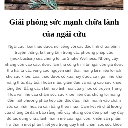
Giải phóng sức mạnh chữa lành
của ngải cứu
Ngải cứu, loại thảo dược nổi tiếng với các đặc tính chữa bệnh
truyền thống, là trung tâm trong các phương pháp cứu
(moxibustion) của chúng tôi tại Shuhe Wellness. Những cây
nhang cứu cao cấp, được làm thủ công tỉ mỉ từ ngải cứu già được
thu hái từ các vùng cao nguyên sinh thái, mang lại nhiều lợi ích
cho sức khỏe. Loại thảo dược cổ xưa này được ca ngợi nhờ khả
năng thúc đẩy tuần hoàn máu, giảm đau và nâng cao sức khỏe
tổng thể. Bằng cách kết hợp tinh hoa của y học cổ truyền Trung
Hoa với nhu cầu chăm sóc sức khỏe hiện đại, chúng tôi mang
đến một phương pháp tiếp cận độc đáo, nhấn mạnh vào chăm
sóc cá nhân hóa và cân bằng theo mùa. Cam kết về chất lượng
của chúng tôi đảm bảo rằng mỗi cây nhang cứu đều phát huy đầy
đủ tác dụng chữa lành mạnh mẽ của ngải cứu, khiến sản phẩm
trở thành một phần thiết yếu trong quy trình chăm sóc sức khỏe