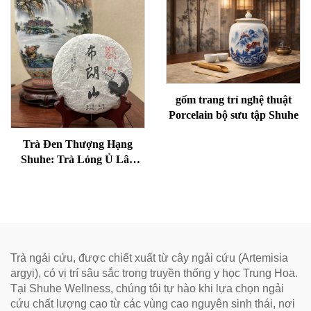
Kinh Mạch
kinh lạc.
gốm trang trí nghệ thuật
Porcelain bộ sưu tập Shuhe
Trà Đen Thượng Hạng
Shuhe: Trà Lỏng Ủ Lâu
Năm, Nghệ Thuật Truyền
Thống Chính Hiệu, Vị Mềm
Mại và Trơn Tru, Lý Tưởng
để Hỗ Trợ Tiêu Hóa và Thư
Giãn, Trà Sức Khỏe Tự
Nhiên
Trà ngải cứu, được chiết xuất từ cây ngải cứu (Artemisia
argyi), có vị trí sâu sắc trong truyền thống y học Trung Hoa.
Tại Shuhe Wellness, chúng tôi tự hào khi lựa chọn ngải
cứu chất lượng cao từ các vùng cao nguyên sinh thái, nơi