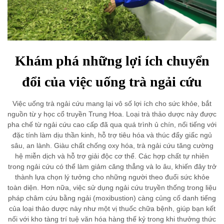
Khám phá những lợi ích chuyển
đổi của việc uống trà ngải cứu
Việc uống trà ngải cứu mang lại vô số lợi ích cho sức khỏe, bắt
nguồn từ y học cổ truyền Trung Hoa. Loại trà thảo dược này được
pha chế từ ngải cứu cao cấp đã qua quá trình ủ chín, nổi tiếng với
đặc tính làm dịu thần kinh, hỗ trợ tiêu hóa và thúc đẩy giấc ngủ
sâu, an lành. Giàu chất chống oxy hóa, trà ngải cứu tăng cường
hệ miễn dịch và hỗ trợ giải độc cơ thể. Các hợp chất tự nhiên
trong ngải cứu có thể làm giảm căng thẳng và lo âu, khiến đây trở
thành lựa chọn lý tưởng cho những người theo đuổi sức khỏe
toàn diện. Hơn nữa, việc sử dụng ngải cứu truyền thống trong liệu
pháp châm cứu bằng ngải (moxibustion) càng củng cố danh tiếng
của loại thảo dược này như một vị thuốc chữa bệnh, giúp bạn kết
nối với kho tàng trí tuệ văn hóa hàng thế kỷ trong khi thưởng thức