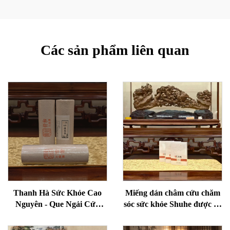
Các sản phẩm liên quan
Thanh Hà Sức Khỏe Cao
Miếng dán châm cứu chăm
Nguyên - Que Ngải Cứu
sóc sức khỏe Shuhe được sử
Lão Hóa Cho Sức Khỏe,
dụng để giảm bọng mắt,
Loại Bỏ Ẩm Và Làm Ấm
phục hồi sinh lực và thông