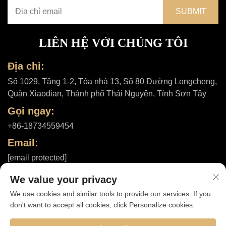
LIÊN HỆ VỚI CHÚNG TÔI
Địa chỉ:
Số 1029, Tầng 1-2, Tòa nhà 13, Số 80 Đường Longcheng,
Quận Xiaodian, Thành phố Thái Nguyên, Tỉnh Sơn Tây
Gọi ngay:
+86-18734559454
Email:
[email protected]
We value your privacy
We use cookies and similar tools to provide our services. If you
Bản quyền © 2025 bởi Công ty TNHH Shanxi ShuheHealth |
Chính
don't want to accept all cookies, click Personalize cookies.
sách bảo mật