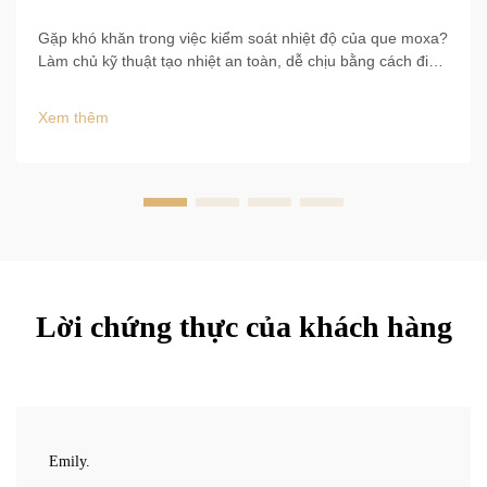
Gặp khó khăn trong việc kiểm soát nhiệt độ của que moxa?
Làm chủ kỹ thuật tạo nhiệt an toàn, dễ chịu bằng cách điều
chỉnh khoảng cách, di chuyển theo vòng tròn và kỹ thuật gõ
nhẹ như chim sẻ. Tăng cường sự thoải mái và hiệu quả
Xem thêm
điều trị — bắt đầu ngay hôm nay.
Lời chứng thực của khách hàng
Emily.