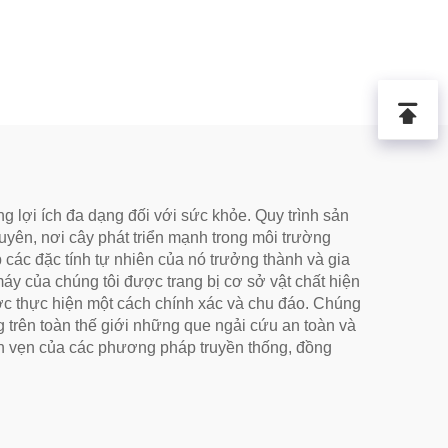
ruyền
, Vị
Tru,
ợ Tiêu
 Trà
iên
g lợi ích đa dạng đối với sức khỏe. Quy trình sản
uyên, nơi cây phát triển mạnh trong môi trường
p các đặc tính tự nhiên của nó trưởng thành và gia
máy của chúng tôi được trang bị cơ sở vật chất hiện
ợc thực hiện một cách chính xác và chu đáo. Chúng
g trên toàn thế giới những que ngải cứu an toàn và
yên vẹn của các phương pháp truyền thống, đồng