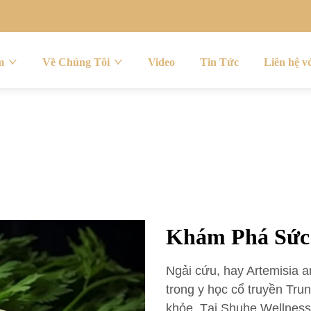
m
Về Chúng Tôi
Video
Tin Tức
Liên hệ v
Khám Phá Sức
Ngải cứu, hay Artemisia a
trong y học cổ truyền Trun
khỏe. Tại Shuhe Wellness