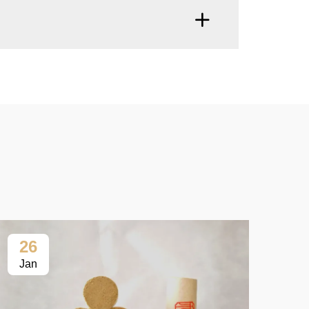
26
2
Jan
Fe