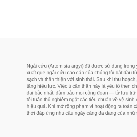
Lão Hóa Cho Sức Khỏe,
đượ
Loại Bỏ Ẩm Và Làm Ấm
bọng
Kinh Mạch
lực
Ngải cứu (Artemisia argyi) đã được sử dụng trong y
xuất que ngải cứu cao cấp của chúng tôi bắt đầu từ
sạch và thân thiện với sinh thái. Sau khi thu hoạch
tăng hiệu lực. Việc ủ cẩn thận này là yếu tố then 
đại bậc nhất, đảm bảo mọi công đoạn — từ lưu trữ
tôi tuân thủ nghiêm ngặt các tiêu chuẩn về vệ sin
hiệu quả. Khi mở rộng phạm vi hoạt động ra toàn c
thời đáp ứng nhu cầu ngày càng đa dạng của nhữn