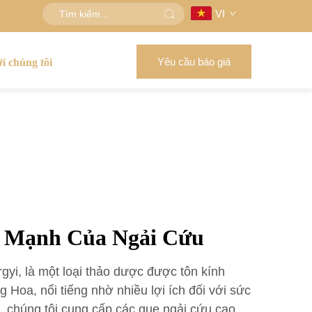
VI
Yêu cầu báo giá
ới chúng tôi
 Mạnh Của Ngải Cứu
rgyi, là một loại thảo dược được tôn kính
g Hoa, nổi tiếng nhờ nhiều lợi ích đối với sức
, chúng tôi cung cấp các que ngải cứu cao