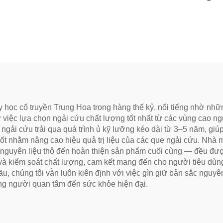
c sử dụng để giảm
Năm, Nghệ Thuật T
 mắt, phục hồi sinh
Thống Chính Hiệu
 và thông kinh lạc.
Mềm Mại và Trơn 
Lý Tưởng để Hỗ Tr
Hóa và Thư Giãn,
Sức Khỏe Tự Nh
 học cổ truyền Trung Hoa trong hàng thế kỷ, nổi tiếng nhờ nhữn
 việc lựa chọn ngải cứu chất lượng tốt nhất từ các vùng cao ng
, ngải cứu trải qua quá trình ủ kỹ lưỡng kéo dài từ 3–5 năm, giú
chốt nhằm nâng cao hiệu quả trị liệu của các que ngải cứu. Nhà 
 nguyên liệu thô đến hoàn thiện sản phẩm cuối cùng — đều đư
h và kiểm soát chất lượng, cam kết mang đến cho người tiêu dùn
ầu, chúng tôi vẫn luôn kiên định với việc gìn giữ bản sắc ngu
g người quan tâm đến sức khỏe hiện đại.