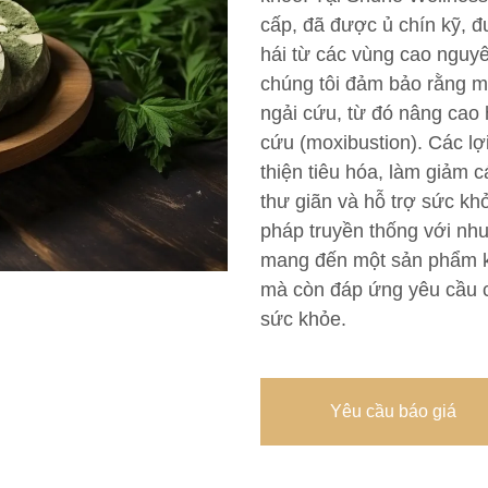
cấp, đã được ủ chín kỹ, đ
hái từ các vùng cao nguyê
chúng tôi đảm bảo rằng mỗ
ngải cứu, từ đó nâng cao 
cứu (moxibustion). Các lợ
thiện tiêu hóa, làm giảm c
thư giãn và hỗ trợ sức k
pháp truyền thống với nhu
mang đến một sản phẩm kh
mà còn đáp ứng yêu cầu c
sức khỏe.
Yêu cầu báo giá