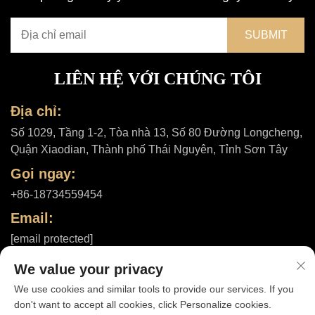
LIÊN HỆ VỚI CHÚNG TÔI
Địa chỉ:
Số 1029, Tầng 1-2, Tòa nhà 13, Số 80 Đường Longcheng,
Quận Xiaodian, Thành phố Thái Nguyên, Tỉnh Sơn Tây
Gọi ngay:
+86-18734559454
Email:
[email protected]
We value your privacy
We use cookies and similar tools to provide our services. If you
Bản quyền © 2025 bởi Công ty TNHH Shanxi ShuheHealth |
Chính
don't want to accept all cookies, click Personalize cookies.
sách bảo mật