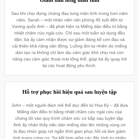
Giảm đau lưng mãn tính
Sau khi chịu đựng chứng đau lưng mãn tính trong hơn năm
năm, Sarah – một nhân viên văn phòng 45 tuổi đến từ
Vương quốc Anh – đã phát hiện ra Miếng dán điều trị bằng
nhiệt châm cứu ngải cứu. Chỉ sau một tuần sử dụng đều
đặn, bà ấy cảm nhận được sự giảm đáng kể cơn đau và
cải thiện khả năng vận động. Luồng ấm tự nhiên do miếng
dán tạo ra không chỉ làm dịu cảm giác khó chịu mà còn
nâng cao cảm giác thoải mái tổng thể, giúp bà ấy quay trở
lại các hoạt động yêu thích.
Hỗ trợ phục hồi hiệu quả sau luyện tập
John – một người đam mê thể dục đến từ Hoa Kỳ – đã đưa
Miếng dán điều trị bằng nhiệt châm cứu ngải cứu của
chúng tôi vào quy trình chăm sóc cơ bắp sau luyện tập.
Anh ấy nhận thấy việc dán miếng dán lên những vùng cơ
bị đau nhức giúp rút ngắn thời gian phục hồi và làm giảm
tình trạng cứng cơ. Sự kết hợp giữa các đặc tính tự nhiên