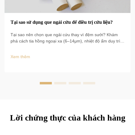
Tại sao sử dụng que ngải cứu để điều trị cứu liệu?
Tại sao nên chọn que ngải cứu thay vì đệm sưởi? Khám
phá cách tia hồng ngoại xa (6–14μm), nhiệt độ ấm duy trì
50–60°C và tăng lưu thông máu 60% mang lại kết quả lâm
sàng. Tìm hiểu ngay các lợi ích được chứng minh bằng
Xem thêm
bằng chứng.
Lời chứng thực của khách hàng