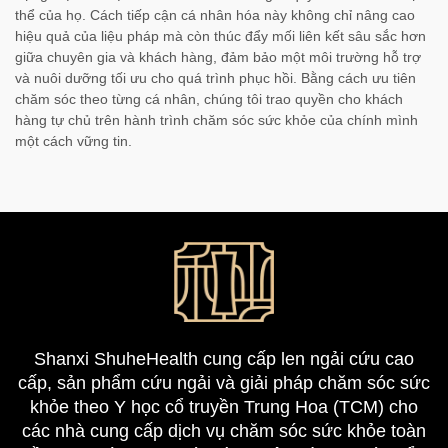
thể của họ. Cách tiếp cận cá nhân hóa này không chỉ nâng cao
hiệu quả của liệu pháp mà còn thúc đẩy mối liên kết sâu sắc hơn
giữa chuyên gia và khách hàng, đảm bảo một môi trường hỗ trợ
và nuôi dưỡng tối ưu cho quá trình phục hồi. Bằng cách ưu tiên
chăm sóc theo từng cá nhân, chúng tôi trao quyền cho khách
hàng tự chủ trên hành trình chăm sóc sức khỏe của chính mình
một cách vững tin.
Shanxi ShuheHealth cung cấp len ngải cứu cao
cấp, sản phẩm cứu ngải và giải pháp chăm sóc sức
khỏe theo Y học cổ truyền Trung Hoa (TCM) cho
các nhà cung cấp dịch vụ chăm sóc sức khỏe toàn