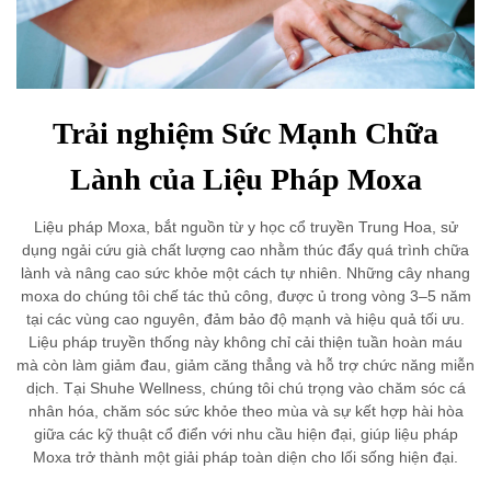
Trải nghiệm Sức Mạnh Chữa
Lành của Liệu Pháp Moxa
Liệu pháp Moxa, bắt nguồn từ y học cổ truyền Trung Hoa, sử
dụng ngải cứu già chất lượng cao nhằm thúc đẩy quá trình chữa
lành và nâng cao sức khỏe một cách tự nhiên. Những cây nhang
moxa do chúng tôi chế tác thủ công, được ủ trong vòng 3–5 năm
tại các vùng cao nguyên, đảm bảo độ mạnh và hiệu quả tối ưu.
Liệu pháp truyền thống này không chỉ cải thiện tuần hoàn máu
mà còn làm giảm đau, giảm căng thẳng và hỗ trợ chức năng miễn
dịch. Tại Shuhe Wellness, chúng tôi chú trọng vào chăm sóc cá
nhân hóa, chăm sóc sức khỏe theo mùa và sự kết hợp hài hòa
giữa các kỹ thuật cổ điển với nhu cầu hiện đại, giúp liệu pháp
Moxa trở thành một giải pháp toàn diện cho lối sống hiện đại.