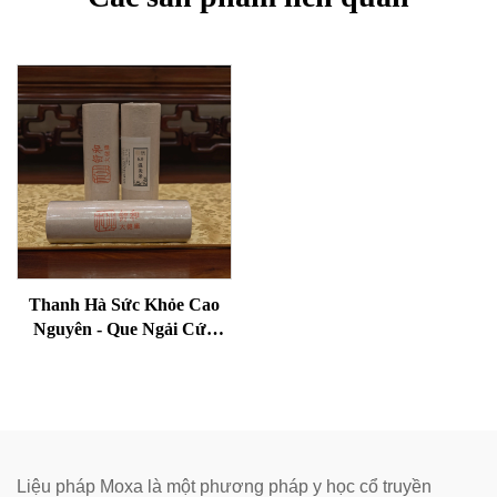
Thanh Hà Sức Khỏe Cao
Nguyên - Que Ngải Cứu
Lão Hóa Cho Sức Khỏe,
Loại Bỏ Ẩm Và Làm Ấm
Kinh Mạch
Liệu pháp Moxa là một phương pháp y học cổ truyền