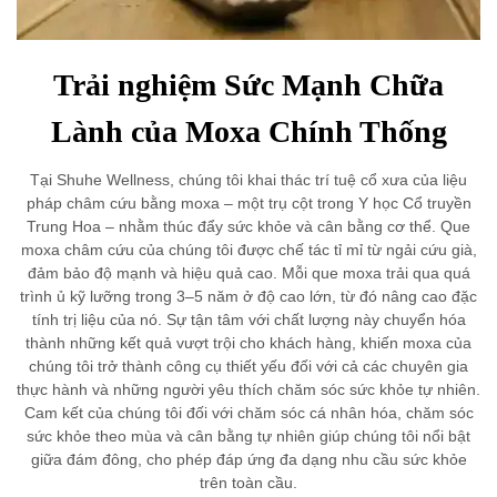
Trải nghiệm Sức Mạnh Chữa
Lành của Moxa Chính Thống
Tại Shuhe Wellness, chúng tôi khai thác trí tuệ cổ xưa của liệu
pháp châm cứu bằng moxa – một trụ cột trong Y học Cổ truyền
Trung Hoa – nhằm thúc đẩy sức khỏe và cân bằng cơ thể. Que
moxa châm cứu của chúng tôi được chế tác tỉ mỉ từ ngải cứu già,
đảm bảo độ mạnh và hiệu quả cao. Mỗi que moxa trải qua quá
trình ủ kỹ lưỡng trong 3–5 năm ở độ cao lớn, từ đó nâng cao đặc
tính trị liệu của nó. Sự tận tâm với chất lượng này chuyển hóa
thành những kết quả vượt trội cho khách hàng, khiến moxa của
chúng tôi trở thành công cụ thiết yếu đối với cả các chuyên gia
thực hành và những người yêu thích chăm sóc sức khỏe tự nhiên.
Cam kết của chúng tôi đối với chăm sóc cá nhân hóa, chăm sóc
sức khỏe theo mùa và cân bằng tự nhiên giúp chúng tôi nổi bật
giữa đám đông, cho phép đáp ứng đa dạng nhu cầu sức khỏe
trên toàn cầu.