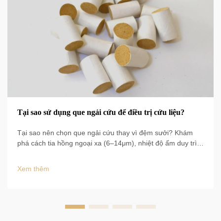
Tại sao sử dụng que ngải cứu để điều trị cứu liệu?
Tại sao nên chọn que ngải cứu thay vì đệm sưởi? Khám
phá cách tia hồng ngoại xa (6–14μm), nhiệt độ ấm duy trì
50–60°C và tăng lưu thông máu 60% mang lại kết quả lâm
sàng. Tìm hiểu ngay các lợi ích được chứng minh bằng
Xem thêm
bằng chứng.