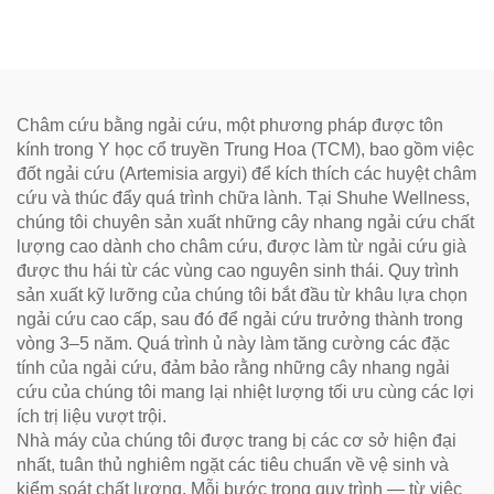
Loại Bỏ Ẩm Và Làm Ấm
Kinh Mạch
Châm cứu bằng ngải cứu, một phương pháp được tôn
kính trong Y học cổ truyền Trung Hoa (TCM), bao gồm việc
đốt ngải cứu (Artemisia argyi) để kích thích các huyệt châm
cứu và thúc đẩy quá trình chữa lành. Tại Shuhe Wellness,
chúng tôi chuyên sản xuất những cây nhang ngải cứu chất
lượng cao dành cho châm cứu, được làm từ ngải cứu già
được thu hái từ các vùng cao nguyên sinh thái. Quy trình
sản xuất kỹ lưỡng của chúng tôi bắt đầu từ khâu lựa chọn
ngải cứu cao cấp, sau đó để ngải cứu trưởng thành trong
vòng 3–5 năm. Quá trình ủ này làm tăng cường các đặc
tính của ngải cứu, đảm bảo rằng những cây nhang ngải
cứu của chúng tôi mang lại nhiệt lượng tối ưu cùng các lợi
ích trị liệu vượt trội.
Nhà máy của chúng tôi được trang bị các cơ sở hiện đại
nhất, tuân thủ nghiêm ngặt các tiêu chuẩn về vệ sinh và
kiểm soát chất lượng. Mỗi bước trong quy trình — từ việc