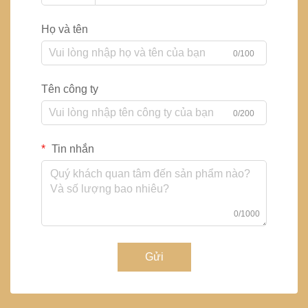
Họ và tên
0/100
Tên công ty
0/200
Tin nhắn
0/1000
Gửi