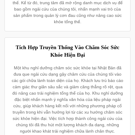
thế. Kể từ đó, trung tâm đã mở rộng danh mục dịch vụ để
bao gồm ngải cứu của chúng tôi, nhấn mạnh vai trò của
sản phẩm trong quản lý cơn đau cũng như nâng cao sức
khỏe tổng thể.
Tích Hợp Truyền Thống Vào Chăm Sóc Sức
Khỏe Hiện Đại
Một khu nghỉ dưỡng chăm sóc sức khỏe tại Nhật Bản đã
đưa que ngải cứu dạng gậy châm cứu của chúng tôi vào
các gói chữa lành toàn diện của họ. Khách lưu trú báo cáo
cảm giác thư giãn sâu sắc và giảm căng thẳng rõ rệt, qua
đó nâng cao trải nghiệm tổng thể của họ. Khu nghỉ dưỡng
đặc biệt nhấn mạnh ý nghĩa văn hóa của liệu pháp ngải
cứu, giúp khách hàng kết nối với những phương pháp cổ
truyền trong khi vẫn hưởng lợi từ các xu hướng chăm sóc
sức khỏe hiện đại. Việc tích hợp thành công ngải cứu của
chúng tôi đã thu hút một lượng khách đa dạng, những
người khao khát trải nghiệm chữa lành chân thực.