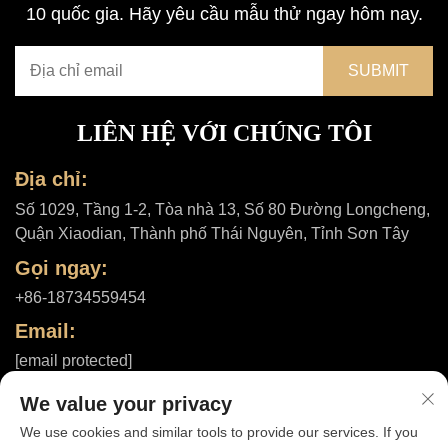
10 quốc gia. Hãy yêu cầu mẫu thử ngay hôm nay.
LIÊN HỆ VỚI CHÚNG TÔI
Địa chỉ:
Số 1029, Tầng 1-2, Tòa nhà 13, Số 80 Đường Longcheng,
Quận Xiaodian, Thành phố Thái Nguyên, Tỉnh Sơn Tây
Gọi ngay:
+86-18734559454
Email:
[email protected]
We value your privacy
We use cookies and similar tools to provide our services. If you
Bản quyền © 2025 bởi Công ty TNHH Shanxi ShuheHealth |
Chính