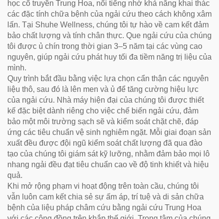
học cổ truyền Trung Hoa, nổi tiếng nhờ khả năng khai thác
các đặc tính chữa bệnh của ngải cứu theo cách không xâm
lấn. Tại Shuhe Wellness, chúng tôi tự hào về cam kết đảm
bảo chất lượng và tính chân thực. Que ngải cứu của chúng
tôi được ủ chín trong thời gian 3–5 năm tại các vùng cao
nguyên, giúp ngải cứu phát huy tối đa tiềm năng trị liệu của
mình.
Quy trình bắt đầu bằng việc lựa chọn cẩn thận các nguyên
liệu thô, sau đó là lên men và ủ để tăng cường hiệu lực
của ngải cứu. Nhà máy hiện đại của chúng tôi được thiết
kế đặc biệt dành riêng cho việc chế biến ngải cứu, đảm
bảo một môi trường sạch sẽ và kiểm soát chặt chẽ, đáp
ứng các tiêu chuẩn vệ sinh nghiêm ngặt. Mỗi giai đoạn sản
xuất đều được đội ngũ kiểm soát chất lượng đã qua đào
tạo của chúng tôi giám sát kỹ lưỡng, nhằm đảm bảo mọi lô
nhang ngải đều đạt tiêu chuẩn cao về độ tinh khiết và hiệu
quả.
Khi mở rộng phạm vi hoạt động trên toàn cầu, chúng tôi
vẫn luôn cam kết chia sẻ sự ấm áp, trí tuệ và di sản chữa
bệnh của liệu pháp châm cứu bằng ngải cứu Trung Hoa
với các cộng đồng trên khắp thế giới. Trọng tâm của chúng