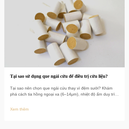
Tại sao sử dụng que ngải cứu để điều trị cứu liệu?
Tại sao nên chọn que ngải cứu thay vì đệm sưởi? Khám
phá cách tia hồng ngoại xa (6–14μm), nhiệt độ ấm duy trì
50–60°C và tăng lưu thông máu 60% mang lại kết quả lâm
sàng. Tìm hiểu ngay các lợi ích được chứng minh bằng
Xem thêm
bằng chứng.