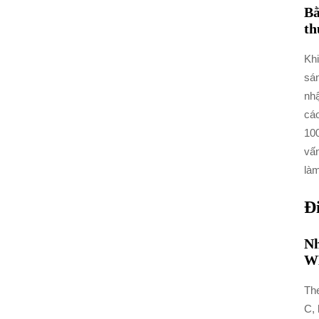
Bằ
th
Khi
sán
nhậ
cáo
100
vấn
làm
Đ
Nh
WH
The
C, 