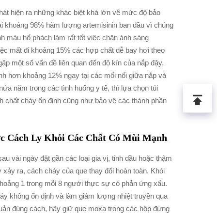
 phát hiện ra những khác biệt khá lớn về mức độ bảo
lại khoảng 98% hàm lượng artemisinin ban đầu vì chúng
inh màu hổ phách làm rất tốt việc chặn ánh sáng
ệc mất đi khoảng 15% các hợp chất dễ bay hơi theo
gặp một số vấn đề liên quan đến độ kín của nắp đậy.
nh hơn khoảng 12% ngay tại các mối nối giữa nắp và
nửa năm trong các tình huống y tế, thì lựa chọn túi
nh chất cháy ổn định cũng như bảo vệ các thành phần
ợc Cách Ly Khỏi Các Chất Có Mùi Mạnh
u vài ngày đặt gần các loại gia vị, tinh dầu hoặc thậm
ày xảy ra, cách cháy của que thay đổi hoàn toàn. Khói
 khoảng 1 trong mỗi 8 người thực sự có phản ứng xấu.
áy không ổn định và làm giảm lượng nhiệt truyền qua
uản đúng cách, hãy giữ que moxa trong các hộp đựng