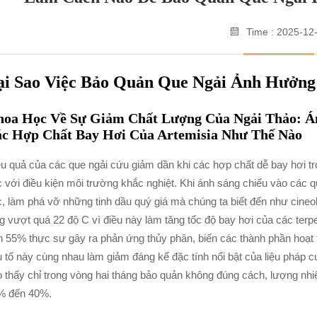
Time : 2025-12
ại Sao Việc Bảo Quản Que Ngải Ảnh Hưởng 
oa Học Về Sự Giảm Chất Lượng Của Ngải Thảo: Á
c Hợp Chất Bay Hơi Của Artemisia Như Thế Nào
u quả của các que ngải cứu giảm dần khi các hợp chất dễ bay hơi tro
 với điều kiện môi trường khắc nghiệt. Khi ánh sáng chiếu vào các qu
, làm phá vỡ những tinh dầu quý giá mà chúng ta biết đến như cineol v
g vượt quá 22 độ C vì điều này làm tăng tốc độ bay hơi của các ter
n 55% thực sự gây ra phản ứng thủy phân, biến các thành phần hoạt 
 tố này cùng nhau làm giảm đáng kể đặc tính nổi bật của liệu pháp c
 thấy chỉ trong vòng hai tháng bảo quản không đúng cách, lượng nhiệt 
% đến 40%.