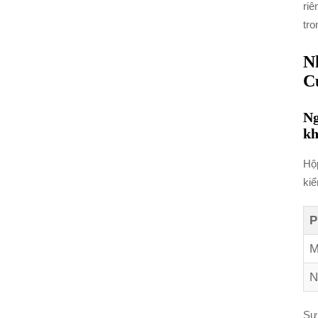
riê
tro
N
C
Ng
kh
Hộp
kiể
P
M
N
Sự 