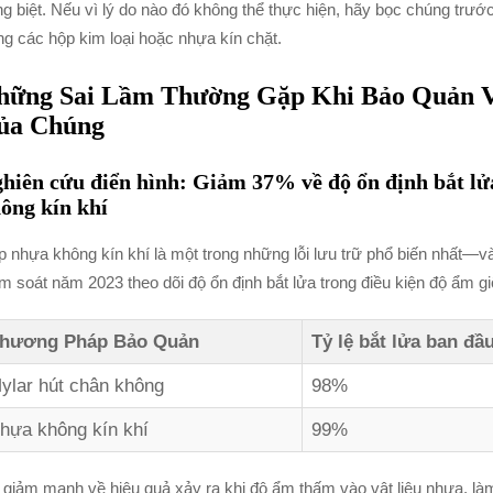
ng biệt. Nếu vì lý do nào đó không thể thực hiện, hãy bọc chúng trướ
ng các hộp kim loại hoặc nhựa kín chặt.
hững Sai Lầm Thường Gặp Khi Bảo Quản 
ủa Chúng
hiên cứu điển hình: Giảm 37% về độ ổn định bắt lửa
ông kín khí
 nhựa không kín khí là một trong những lỗi lưu trữ phổ biến nhất—
m soát năm 2023 theo dõi độ ổn định bắt lửa trong điều kiện độ ẩm 
hương Pháp Bảo Quản
Tỷ lệ bắt lửa ban đầ
ylar hút chân không
98%
hựa không kín khí
99%
giảm mạnh về hiệu quả xảy ra khi độ ẩm thấm vào vật liệu nhựa, là