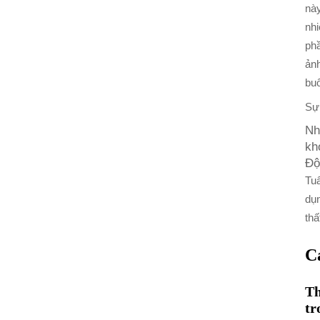
này
nhi
phầ
ảnh
buổ
Sự
Nh
kh
Độ
Tuâ
dụn
thấ
C
Th
tr