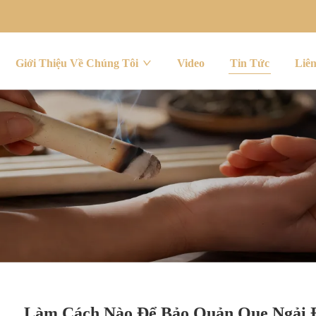
Giới Thiệu Về Chúng Tôi
Video
Tin Tức
Liên
Làm Cách Nào Để Bảo Quản Que Ngải Đ