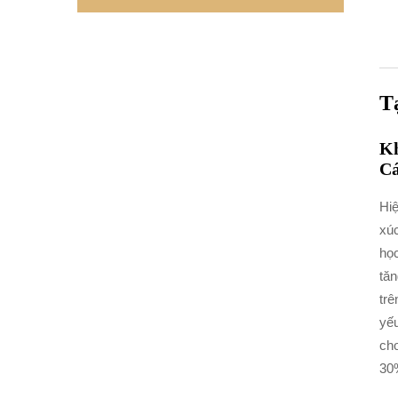
T
Kh
Cá
Hiệ
xúc
học
tăn
trê
yếu
cho
30