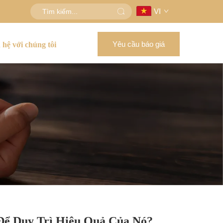
VI
Yêu cầu báo giá
 hệ với chúng tôi
ể Duy Trì Hiệu Quả Của Nó?