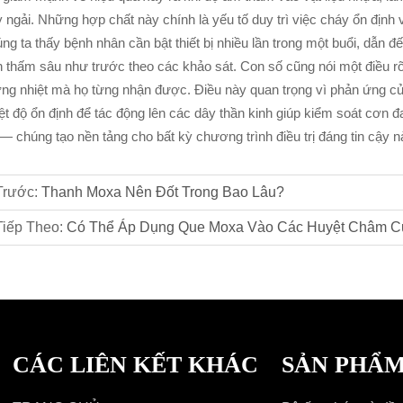
 ngải. Những hợp chất này chính là yếu tố duy trì việc cháy ổn định v
ng ta thấy bệnh nhân cần bật thiết bị nhiều lần trong một buổi, dẫn 
n thấm sâu như trước theo các khảo sát. Con số cũng nói một điều
ng nhiệt mà họ từng nhận được. Điều này quan trọng vì phản ứng của
ệt độ ổn định để tác động lên các dây thần kinh giúp kiểm soát cơn đa
 — chúng tạo nền tảng cho bất kỳ chương trình điều trị đáng tin cậy n
Trước:
Thanh Moxa Nên Đốt Trong Bao Lâu?
Tiếp Theo:
Có Thể Áp Dụng Que Moxa Vào Các Huyệt Châm C
CÁC LIÊN KẾT KHÁC
SẢN PHẨ