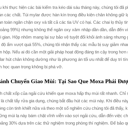
 khi thực hiện các bài kiểm tra kéo dài sáu tháng này, chúng tôi đã
n các chất. Túi mylar được hàn kín trong điều kiện chân không giữ 
n toàn ngăn chặn oxy và tất cả các tia UV có hại. Các chai lọ thủy t
hoảng 99%) nhưng không thể ngăn oxy xâm nhập dần dần, dẫn đến vi
i gian. Hộp nhôm mang lại sự bảo vệ tuyệt đối khỏi ánh sáng nhưng 
 độ ẩm vượt quá 55%, chúng tôi nhận thấy các mẫu bị suy giảm nha
n hộp. Nếu ai đó cần một giải pháp hoạt động đáng tin cậy trong hơn 
ar hút chân không dường như là phương án tối ưu nhất để duy trì tí
h học quan trọng không bị phá vỡ.
ánh Chuyển Giao Mùi: Tại Sao Que Moxa Phải Đư
h chất xốp của ngải cứu khiến que moxa hấp thụ mùi rất nhanh. Chỉ sa
 là chất tẩy rửa gia dụng, chúng bắt đầu hút các mùi này. Khi điều n
ng còn tinh khiết nữa và theo một số nghiên cứu chúng tôi đã thấy,
ng mùi lạ này bám chặt vĩnh viễn vào sợi ngải cứu, dẫn đến việc ch
ảng 30% dựa trên các thử nghiệm trong phòng thí nghiệm. Để bảo q