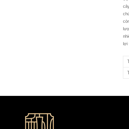
cây
chú
cò
lượ
nhi
lợi