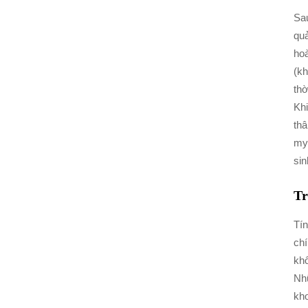
Sau
quả
hoà
(k
thờ
Khi
thâ
myl
sin
Tr
Tín
chí
khô
Nhữ
kho