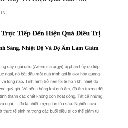
-16
Trực Tiếp Đến Hiệu Quả Điều Trị
nh Sáng, Nhiệt Độ Và Độ Ẩm Làm Giảm
ng cây ngải cứu (Artemisia argyi) bị phân hủy do tiếp
e ngải, nó bắt đầu một quá trình gọi là oxy hóa quang
à long não. Tình hình trở nên tồi tệ hơn khi nhiệt độ
pene quý giá. Và nếu không khí quá ẩm, độ ẩm tương đối
tính thành các chất không còn hoạt động. Tất cả những
ứu ngải — đó là nhiệt lượng lan tỏa sâu. Nghiên cứu
thực tế sinh ra trong các buổi điều trị có thể giảm từ