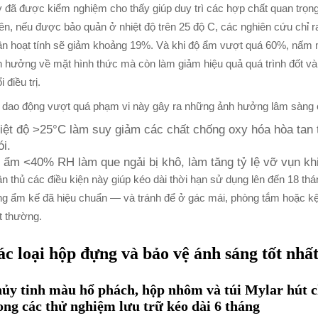
 đã được kiểm nghiệm cho thấy giúp duy trì các hợp chất quan trọng
ên, nếu được bảo quản ở nhiệt độ trên 25 độ C, các nghiên cứu chỉ 
n hoạt tính sẽ giảm khoảng 19%. Và khi độ ẩm vượt quá 60%, nấm mốc
 hưởng về mặt hình thức mà còn làm giảm hiệu quả quá trình đốt và
i điều trị.
 dao động vượt quá phạm vi này gây ra những ảnh hưởng lâm sàng 
iệt độ >25°C làm suy giảm các chất chống oxy hóa hòa tan 
ói.
 ẩm <40% RH làm que ngải bị khô, làm tăng tỷ lệ vỡ vụn khi
n thủ các điều kiện này giúp kéo dài thời hạn sử dụng lên đến 18 th
g ẩm kế đã hiệu chuẩn — và tránh để ở gác mái, phòng tắm hoặc kệ bị
t thường.
ác loại hộp đựng và bảo vệ ánh sáng tốt nhấ
ủy tinh màu hổ phách, hộp nhôm và túi Mylar hút c
ong các thử nghiệm lưu trữ kéo dài 6 tháng