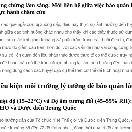
ng chứng lâm sàng: Mối liên hệ giữa việc bảo quản 
ực hành châm cứu
 các que ngải cứu bị xuống cấp, điều này thực sự ảnh hưởng đến hiệu
h giữa các tình huống khác nhau cho thấy khi các thầy thuốc sử dụng
n cảm giác khí giảm khoảng 37 phần trăm trong các buổi điều trị, đ
 mức độ giảm đau kém hơn đối với các vấn đề như vai đông cứng tr
 sự cố liên quan đến liệu pháp thảo dược thực tế có thể được truy 
 đề hoàn toàn có thể tránh được nhưng lại làm ảnh hưởng đến toàn 
 nóng đúng cách các huyệt đạo cụ thể trên cơ thể để kích hoạt những 
iều kiện môi trường lý tưởng để bảo quản lâ
iệt độ (15–22°C) và Độ ẩm tương đối (45–55% RH):
O và Dược điển Trung Quốc
o hướng dẫn của Tổ chức Y tế Thế giới và Dược điển Trung Quốc, q
hoặc khoảng 59 đến 72 độ Fahrenheit, đồng thời duy trì độ ẩm tươn