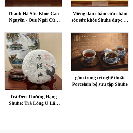
Thanh Hà Sức Khỏe Cao
Miếng dán châm cứu chăm
Nguyên - Que Ngải Cứu
sóc sức khỏe Shuhe được sử
Lão Hóa Cho Sức Khỏe,
dụng để giảm bọng mắt,
Loại Bỏ Ẩm Và Làm Ấm
phục hồi sinh lực và thông
Kinh Mạch
kinh lạc.
gốm trang trí nghệ thuật
Porcelain bộ sưu tập Shuhe
Trà Đen Thượng Hạng
Shuhe: Trà Lỏng Ủ Lâu
Năm, Nghệ Thuật Truyền
Thống Chính Hiệu, Vị Mềm
Mại và Trơn Tru, Lý Tưởng
để Hỗ Trợ Tiêu Hóa và Thư