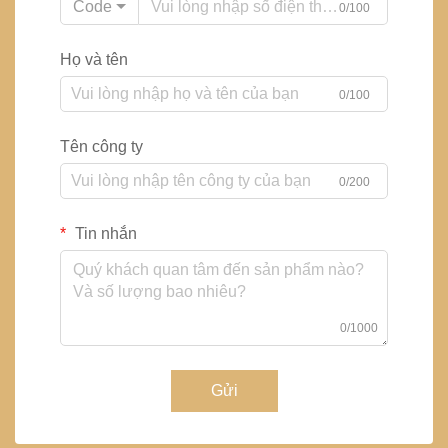
Code
0/100
Họ và tên
0/100
Tên công ty
0/200
Tin nhắn
0/1000
Gửi