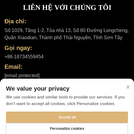
LIÊN HỆ VỚI CHÚNG TÔI
Địa chỉ:
Số 1029, Tầng 1-2, Tòa nhà 13, Số 80 Đường Longcheng,
Quận Xiaodian, Thành phố Thái Nguyên, Tỉnh Sơn Tây
Gọi ngay:
+86-18734559454
Email:
[email protected]
We value your privacy
We use cookies and similar tools to provide our services. If you
Bản quyền © 2025 bởi Công ty TNHH Shanxi ShuheHealth |
Chính
don't want to accept all cookies, click Personalize cookies.
sách bảo mật
Accept all
Personalize cookies