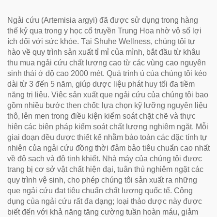
Giãn, Trà Sức Khỏe Tự
Nhiên
Ngải cứu (Artemisia argyi) đã được sử dụng trong hàng
thế kỷ qua trong y học cổ truyền Trung Hoa nhờ vô số lợi
ích đối với sức khỏe. Tại Shuhe Wellness, chúng tôi tự
hào về quy trình sản xuất tỉ mỉ của mình, bắt đầu từ khâu
thu mua ngải cứu chất lượng cao từ các vùng cao nguyên
sinh thái ở độ cao 2000 mét. Quá trình ủ của chúng tôi kéo
dài từ 3 đến 5 năm, giúp dược liệu phát huy tối đa tiềm
năng trị liệu. Việc sản xuất que ngải cứu của chúng tôi bao
gồm nhiều bước then chốt: lựa chọn kỹ lưỡng nguyên liệu
thô, lên men trong điều kiện kiểm soát chặt chẽ và thực
hiện các biện pháp kiểm soát chất lượng nghiêm ngặt. Mỗi
giai đoạn đều được thiết kế nhằm bảo toàn các đặc tính tự
nhiên của ngải cứu đồng thời đảm bảo tiêu chuẩn cao nhất
về độ sạch và độ tinh khiết. Nhà máy của chúng tôi được
trang bị cơ sở vật chất hiện đại, tuân thủ nghiêm ngặt các
quy trình vệ sinh, cho phép chúng tôi sản xuất ra những
que ngải cứu đạt tiêu chuẩn chất lượng quốc tế. Công
dụng của ngải cứu rất đa dạng; loại thảo dược này được
biết đến với khả năng tăng cường tuần hoàn máu, giảm