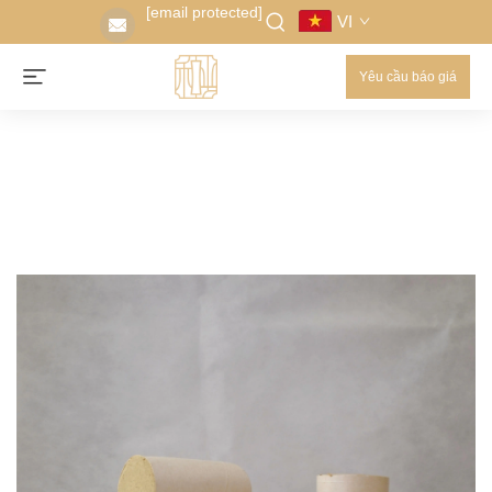
[email protected]
VI
Yêu cầu báo giá