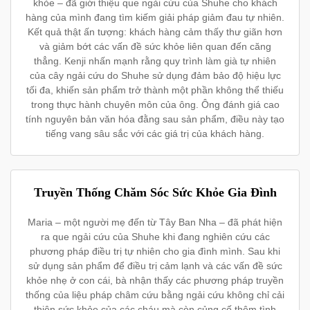
khỏe – đã giới thiệu que ngải cứu của Shuhe cho khách
hàng của mình đang tìm kiếm giải pháp giảm đau tự nhiên.
Kết quả thật ấn tượng: khách hàng cảm thấy thư giãn hơn
và giảm bớt các vấn đề sức khỏe liên quan đến căng
thẳng. Kenji nhấn mạnh rằng quy trình làm già tự nhiên
của cây ngải cứu do Shuhe sử dụng đảm bảo độ hiệu lực
tối đa, khiến sản phẩm trở thành một phần không thể thiếu
trong thực hành chuyên môn của ông. Ông đánh giá cao
tính nguyên bản văn hóa đằng sau sản phẩm, điều này tạo
tiếng vang sâu sắc với các giá trị của khách hàng.
Truyền Thống Chăm Sóc Sức Khỏe Gia Đình
Maria – một người mẹ đến từ Tây Ban Nha – đã phát hiện
ra que ngải cứu của Shuhe khi đang nghiên cứu các
phương pháp điều trị tự nhiên cho gia đình mình. Sau khi
sử dụng sản phẩm để điều trị cảm lạnh và các vấn đề sức
khỏe nhẹ ở con cái, bà nhận thấy các phương pháp truyền
thống của liệu pháp châm cứu bằng ngải cứu không chỉ cải
thiện sức khỏe của các cháu mà còn củng cố thêm tình