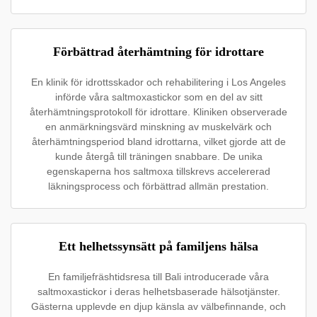
Förbättrad återhämtning för idrottare
En klinik för idrottsskador och rehabilitering i Los Angeles
införde våra saltmoxastickor som en del av sitt
återhämtningsprotokoll för idrottare. Kliniken observerade
en anmärkningsvärd minskning av muskelvärk och
återhämtningsperiod bland idrottarna, vilket gjorde att de
kunde återgå till träningen snabbare. De unika
egenskaperna hos saltmoxa tillskrevs accelererad
läkningsprocess och förbättrad allmän prestation.
Ett helhetssynsätt på familjens hälsa
En familjefräshtidsresa till Bali introducerade våra
saltmoxastickor i deras helhetsbaserade hälsotjänster.
Gästerna upplevde en djup känsla av välbefinnande, och