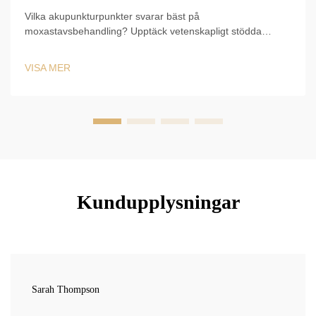
Vilka akupunkturpunkter svarar bäst på
moxastavsbehandling? Upptäck vetenskapligt stödda
tillämpningar för ST36, CV4, BL23 och fler – samt säkra
tekniker, varaktighet och kliniska protokoll. Börja optimera
VISA MER
din TCM-praxis redan idag.
Kundupplysningar
Sarah Thompson