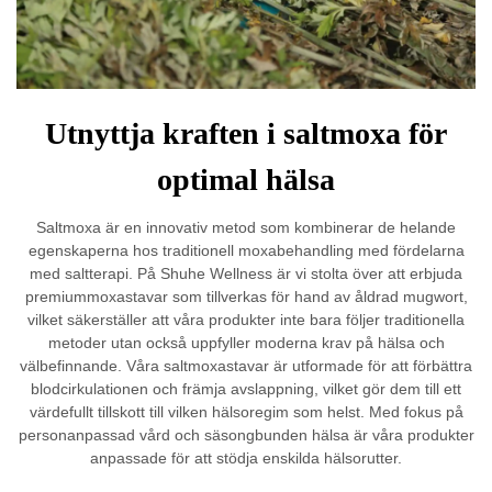
Utnyttja kraften i saltmoxa för
optimal hälsa
Saltmoxa är en innovativ metod som kombinerar de helande
egenskaperna hos traditionell moxabehandling med fördelarna
med saltterapi. På Shuhe Wellness är vi stolta över att erbjuda
premiummoxastavar som tillverkas för hand av åldrad mugwort,
vilket säkerställer att våra produkter inte bara följer traditionella
metoder utan också uppfyller moderna krav på hälsa och
välbefinnande. Våra saltmoxastavar är utformade för att förbättra
blodcirkulationen och främja avslappning, vilket gör dem till ett
värdefullt tillskott till vilken hälsoregim som helst. Med fokus på
personanpassad vård och säsongbunden hälsa är våra produkter
anpassade för att stödja enskilda hälsorutter.