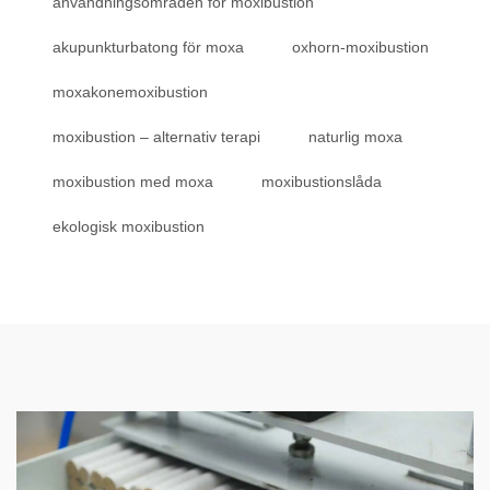
användningsområden för moxibustion
akupunkturbatong för moxa
oxhorn-moxibustion
moxakonemoxibustion
moxibustion – alternativ terapi
naturlig moxa
moxibustion med moxa
moxibustionslåda
ekologisk moxibustion