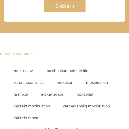
Skicka in
moxibustion moxa
moxa-stav
moxibustion och fertilitet
rena moxa-rullar
moxakon
moxibustion
la moxa
moxa-terapi
moxablad
indirekt moxibustion
värmekänslig moxibustion
indirekt moxa