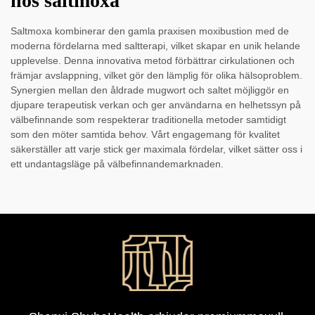
hos saltmoxa
Saltmoxa kombinerar den gamla praxisen moxibustion med de
moderna fördelarna med saltterapi, vilket skapar en unik helande
upplevelse. Denna innovativa metod förbättrar cirkulationen och
främjar avslappning, vilket gör den lämplig för olika hälsoproblem.
Synergien mellan den åldrade mugwort och saltet möjliggör en
djupare terapeutisk verkan och ger användarna en helhetssyn på
välbefinnande som respekterar traditionella metoder samtidigt
som den möter samtida behov. Vårt engagemang för kvalitet
säkerställer att varje stick ger maximala fördelar, vilket sätter oss i
ett undantagsläge på välbefinnandemarknaden.