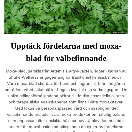
Upptäck fördelarna med moxa-
blad för välbefinnande
Moxa-blad, särskilt från Artemisia argyi-växten, ligger i kärnan av
Shuhe Wellness engagemang för traditionell kinesisk medicin.
Våra moxa-blad skördas för hand och lagras i 3–5 år i höglänta
områden, vilket säkerställer högsta kvalitet och verkningsgrad. De
unika odlingsförhållandena bidrar till de rika essentiella oljorna
och terapeutiska egenskaperna som finns i våra moxa-stavar.
Med fokus på personanpassad vård och säsongbundet
välbefinnande erbjuder våra moxa-produkter en naturlig balans
som anpassas efter enskilda hälsobehov. Upplev den helande
arven från moxabustion samtidigt som du njuter av fördelarna