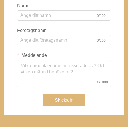
Namn
0/100
Företagsnamn
0/200
Meddelande
0/1000
Skicka in