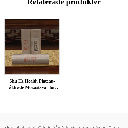
Relaterade produkter
Shu He Health Plateau-
åldrade Moxastavar för
välbefinnande,
fuktreducering och
meridianvärme
Moxablad, som härleds från Artemisia-argyi-växten, är en