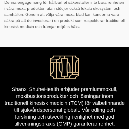
Denna engagemang för hållbarhet säkerställer inte bara renheten
i våra moxa-produkter, utan stödjer också lokala ekosystem och
samhällen. Genom att välja våra moxa-blad kan kunderna vara
säkra på att de investerar i en produkt som respekterar traditionell
kinesisk medicin och främjar miljöns hälsa.
Shanxi ShuheHealth erbjuder premiummoxull,
moxibustionsprodukter och lösningar inom
traditionell kinesisk medicin (TCM) för välbefinnande
till sjukvårdspersonal globalt. Vår odling och
forskning och utveckling i enlighet med god
tillverkningspraxis (GMP) garanterar renhet,