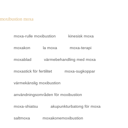
moxibustion moxa
moxa-rulle moxibustion
kinesisk moxa
moxakon
la moxa
moxa-terapi
moxablad
värmebehandling med moxa
moxastick för fertilitet
moxa-sugkoppar
värmekänslig moxibustion
användningsområden för moxibustion
moxa-shiatsu
akupunkturbatong för moxa
saltmoxa
moxakonemoxibustion