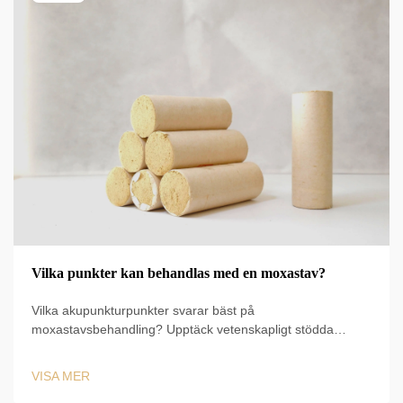
Vilka punkter kan behandlas med en moxastav?
Vilka akupunkturpunkter svarar bäst på
moxastavsbehandling? Upptäck vetenskapligt stödda
tillämpningar för ST36, CV4, BL23 och fler – samt säkra
tekniker, varaktighet och kliniska protokoll. Börja optimera
VISA MER
din TCM-praxis redan idag.