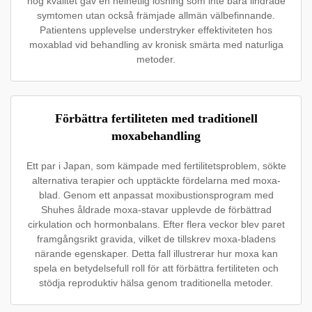
hög kvalitet gav en helhetlig lösning som inte bara lindrade
symtomen utan också främjade allmän välbefinnande.
Patientens upplevelse understryker effektiviteten hos
moxablad vid behandling av kronisk smärta med naturliga
metoder.
Förbättra fertiliteten med traditionell
moxabehandling
Ett par i Japan, som kämpade med fertilitetsproblem, sökte
alternativa terapier och upptäckte fördelarna med moxa-
blad. Genom ett anpassat moxibustionsprogram med
Shuhes åldrade moxa-stavar upplevde de förbättrad
cirkulation och hormonbalans. Efter flera veckor blev paret
framgångsrikt gravida, vilket de tillskrev moxa-bladens
närande egenskaper. Detta fall illustrerar hur moxa kan
spela en betydelsefull roll för att förbättra fertiliteten och
stödja reproduktiv hälsa genom traditionella metoder.