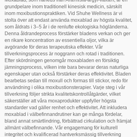
grundpelare inom traditionell kinesisk medicin, särskilt
inom moxibustionspraktiken. Vid Shuhe Wellness är vi
stolta över att endast använda moxablad av högsta kvalitet,
som åldrats i 3–5 år i de renlufte ekologiska högländerna.
Denna åldrandeprocess förstärker bladens verkan och ger
en rikare koncentration av essentiella oljor, vilka är
avgörande för deras terapeutiska effekter. Vår
tillverkningsprocess är noggrann och rotad i traditionen.
Efter skördningen genomgår moxabladen en försiktig
jämningsprocess, vilken inte bara bevarar deras naturliga
egenskaper utan också förstärker deras effektivitet. Bladen
bearbetas sedan till moxull och formas till stickor, redo för
användning i olika moxibustionsterapier. Varje steg i vår
tillverkning följer strikta kvalitetskontrollåtgärder, vilket
säkerställer att våra moxaprodukter uppfyller högsta
standarder vad gäller renhet och effektivitet. Att inkludera
moxablad i välbefinnandrutiner kan ge många fördelar,
bland annat smärtlindring, förbättrad cirkulation och främjat
allmänt välbefinnande. Vår engagemang för kulturell
integritet och kvalificerad hantverksmässig tillverkning