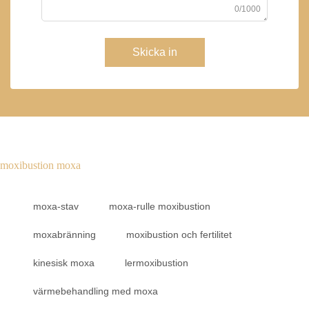
0/1000
Skicka in
moxibustion moxa
moxa-stav
moxa-rulle moxibustion
moxabränning
moxibustion och fertilitet
kinesisk moxa
lermoxibustion
värmebehandling med moxa