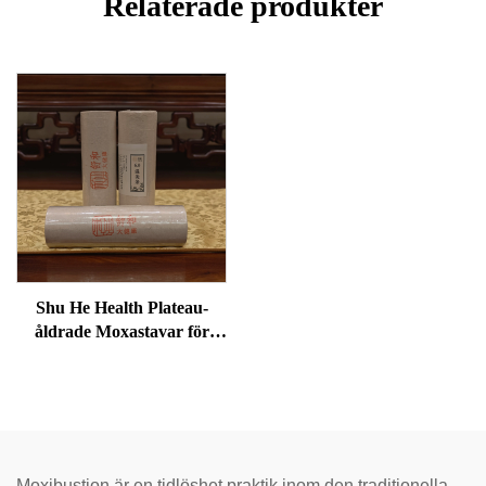
Relaterade produkter
Shu He Health Plateau-
åldrade Moxastavar för
välbefinnande,
fuktreducering och
meridianvärme
Moxibustion är en tidlöshet praktik inom den traditionella