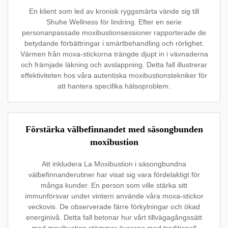
En klient som led av kronisk ryggsmärta vände sig till
Shuhe Wellness för lindring. Efter en serie
personanpassade moxibustionsessioner rapporterade de
betydande förbättringar i smärtbehandling och rörlighet.
Värmen från moxa-stickorna trängde djupt in i vävnaderna
och främjade läkning och avslappning. Detta fall illustrerar
effektiviteten hos våra autentiska moxibustionstekniker för
att hantera specifika hälsoproblem.
Förstärka välbefinnandet med säsongbunden
moxibustion
Att inkludera La Moxibustion i säsongbundna
välbefinnanderutiner har visat sig vara fördelaktigt för
många kunder. En person som ville stärka sitt
immunförsvar under vintern använde våra moxa-stickor
veckovis. De observerade färre förkylningar och ökad
energinivå. Detta fall betonar hur vårt tillvägagångssätt