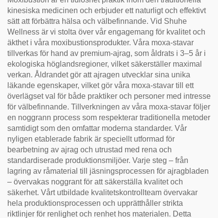
kinesiska medicinen och erbjuder ett naturligt och effektivt
sätt att förbättra hälsa och välbefinnande. Vid Shuhe
Wellness är vi stolta över vår engagemang för kvalitet och
äkthet i våra moxibustionsprodukter. Våra moxa-stavar
tillverkas för hand av premium-ajrag, som åldrats i 3–5 år i
ekologiska höglandsregioner, vilket säkerställer maximal
verkan. Åldrandet gör att ajragen utvecklar sina unika
läkande egenskaper, vilket gör våra moxa-stavar till ett
överlägset val för både praktiker och personer med intresse
för välbefinnande. Tillverkningen av våra moxa-stavar följer
en noggrann process som respekterar traditionella metoder
samtidigt som den omfattar moderna standarder. Vår
nyligen etablerade fabrik är speciellt utformad för
bearbetning av ajrag och utrustad med rena och
standardiserade produktionsmiljöer. Varje steg – från
lagring av råmaterial till jäsningsprocessen för ajragbladen
– övervakas noggrant för att säkerställa kvalitet och
säkerhet. Vårt utbildade kvalitetskontrollteam övervakar
hela produktionsprocessen och upprätthåller strikta
riktlinjer för renlighet och renhet hos materialen. Detta