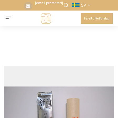
[email protected]
SV
Få ett offertförslag