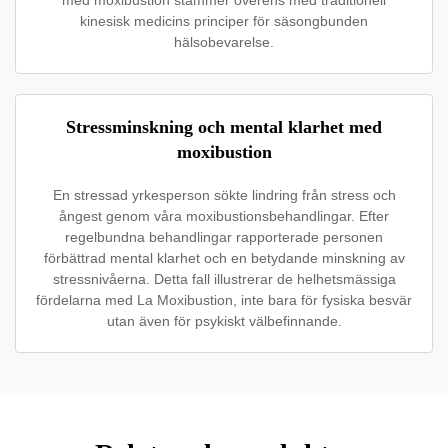
med moxibustion stämmer överens med traditionell
kinesisk medicins principer för säsongbunden
hälsobevarelse.
Stressminskning och mental klarhet med
moxibustion
En stressad yrkesperson sökte lindring från stress och
ångest genom våra moxibustionsbehandlingar. Efter
regelbundna behandlingar rapporterade personen
förbättrad mental klarhet och en betydande minskning av
stressnivåerna. Detta fall illustrerar de helhetsmässiga
fördelarna med La Moxibustion, inte bara för fysiska besvär
utan även för psykiskt välbefinnande.