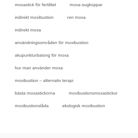
moxastick för fertilitet
moxa-sugkoppar
indirekt moxibustion
ren moxa
indirekt moxa
användningsområden för moxibustion
akupunkturbatong för moxa
hur man använder moxa
moxibustion – alternativ terapi
bästa moxastickorna
moxibustionsmoxastickor
moxibustionslåda
ekologisk moxibustion