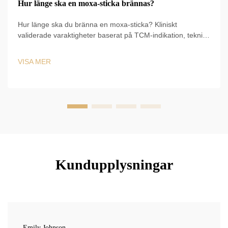
Hur länge ska en moxa-sticka brännas?
Hur länge ska du bränna en moxa-sticka? Kliniskt
validerade varaktigheter baserat på TCM-indikation, teknik
och säkerhetsfaktorer – samt tidtagning för tonifikation
kontra sedering. Optimera resultaten redan nu.
VISA MER
Kundupplysningar
Emily Johnson