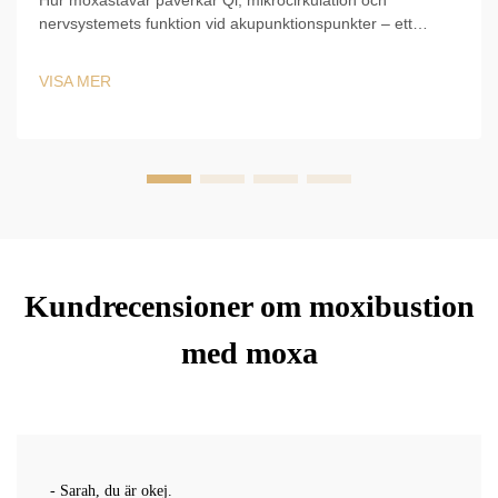
Hur moxastavar påverkar Qi, mikrocirkulation och
nervsystemets funktion vid akupunktionspunkter – ett
evidensbaserat protokol för säker, synergisk användning
tillsammans med akupunkt. Ladda ner klinisk guide.
VISA MER
Kundrecensioner om moxibustion
med moxa
- Sarah, du är okej.