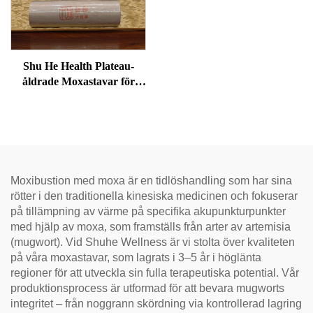
Shu He Health Plateau-
åldrade Moxastavar för
välbefinnande,
fuktreducering och
meridianvärme
Moxibustion med moxa är en tidlöshandling som har sina
rötter i den traditionella kinesiska medicinen och fokuserar
på tillämpning av värme på specifika akupunkturpunkter
med hjälp av moxa, som framställs från arter av artemisia
(mugwort). Vid Shuhe Wellness är vi stolta över kvaliteten
på våra moxastavar, som lagrats i 3–5 år i höglänta
regioner för att utveckla sin fulla terapeutiska potential. Vår
produktionsprocess är utformad för att bevara mugworts
integritet – från noggrann skördning via kontrollerad lagring