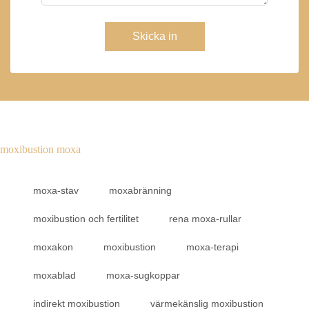
Skicka in
moxibustion moxa
moxa-stav
moxabränning
moxibustion och fertilitet
rena moxa-rullar
moxakon
moxibustion
moxa-terapi
moxablad
moxa-sugkoppar
indirekt moxibustion
värmekänslig moxibustion