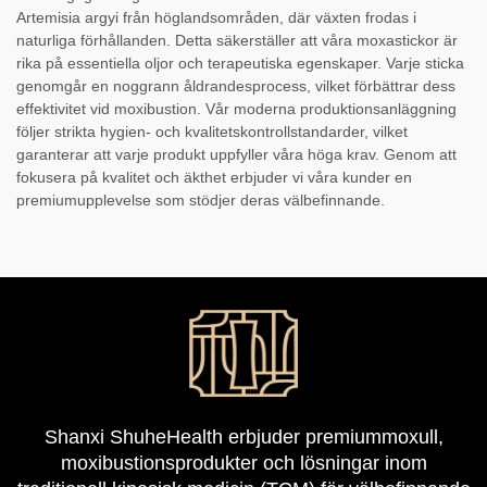
Artemisia argyi från höglandsområden, där växten frodas i
naturliga förhållanden. Detta säkerställer att våra moxastickor är
rika på essentiella oljor och terapeutiska egenskaper. Varje sticka
genomgår en noggrann åldrandesprocess, vilket förbättrar dess
effektivitet vid moxibustion. Vår moderna produktionsanläggning
följer strikta hygien- och kvalitetskontrollstandarder, vilket
garanterar att varje produkt uppfyller våra höga krav. Genom att
fokusera på kvalitet och äkthet erbjuder vi våra kunder en
premiumupplevelse som stödjer deras välbefinnande.
Shanxi ShuheHealth erbjuder premiummoxull,
moxibustionsprodukter och lösningar inom