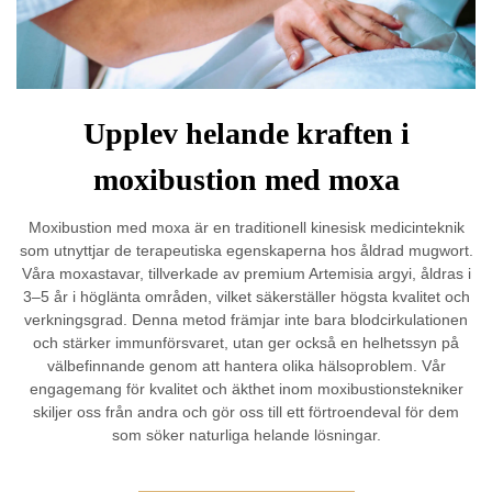
Upplev helande kraften i
moxibustion med moxa
Moxibustion med moxa är en traditionell kinesisk medicinteknik
som utnyttjar de terapeutiska egenskaperna hos åldrad mugwort.
Våra moxastavar, tillverkade av premium Artemisia argyi, åldras i
3–5 år i höglänta områden, vilket säkerställer högsta kvalitet och
verkningsgrad. Denna metod främjar inte bara blodcirkulationen
och stärker immunförsvaret, utan ger också en helhetssyn på
välbefinnande genom att hantera olika hälsoproblem. Vår
engagemang för kvalitet och äkthet inom moxibustionstekniker
skiljer oss från andra och gör oss till ett förtroendeval för dem
som söker naturliga helande lösningar.